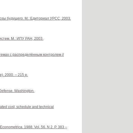
нозы будущего. М.: Едиториал УРСС, 2003.
стем. М.: ИПУ РАН, 2003.
темах с распределённым контролем //
). 2000. – 215 p.
f Defense. Washington.
ted cost, schedule and technical
 Econometrica. 1988. Vol. 56. N 2. P. 383 –