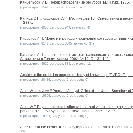
Канцельсон М.Б. Перераспределение ресурсов. М.: Наука, 1985.
(просмотров: 5541, загрузок: 0, за месяц: 0)
Капица С.П., Курдюмов С.П., Малинецкий Г.Г. Синергетика и прог
– 288 с.
(просмотров: 6053, загрузок: 949, за месяц: 4)
Караваев А.П. Модели и методы управления составом активных си
(просмотров: 8141, загрузок: 3305, за месяц: 34)
Караваев А.П. Парето-эффективность равновесий в активных сис
Автоматика и Телемеханика, 2002. № 12. С. 131-146.
(просмотров: 4929, загрузок: 888, за месяц: 11)
A guide to the project management body of knowledge (PMBOKТ guide
(просмотров: 20436, загрузок: 0, за месяц: 0)
Abba W. Interview // Program Analyst. Office of the Under Secretary o
(просмотров: 19626, загрузок: 0, за месяц: 0)
Abba W.F. Beyond communicating with earned value: managing integra
performance / PMI Symposium. New Orleans, 1995. P. 2 – 6.
(просмотров: 19991, загрузок: 0, за месяц: 0)
Abreu D. On the theory of infinitely repeated games with discounting //
396.