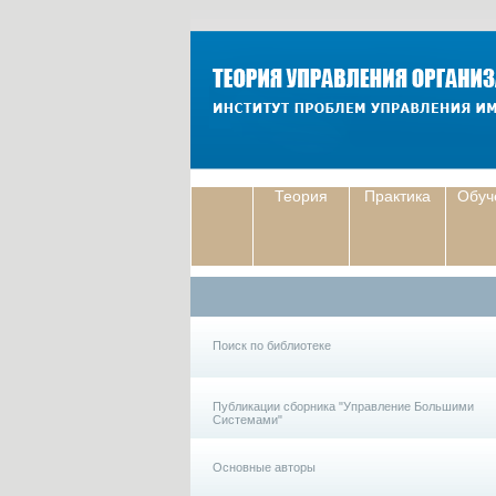
Теория
Практика
Обуч
Поиск по библиотеке
Публикации сборника "Управление Большими
Системами"
Основные авторы