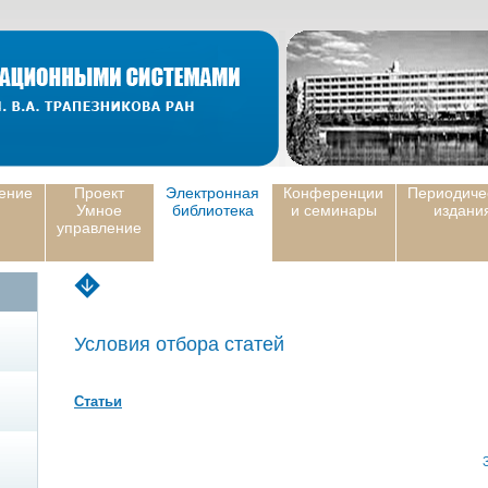
ение
Проект
Электронная
Конференции
Периодиче
Умное
библиотека
и семинары
издани
управление
Условия отбора статей
Статьи