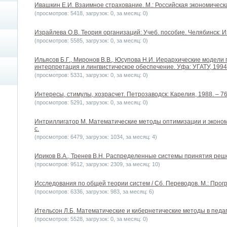
Ивашкин Е.И. Взаимное страхование. М.: Российская экономическа
(просмотров: 5418, загрузок: 0, за месяц: 0)
Израйлева О.В. Теория организаций: Учеб. пособие. Челябинск: Из
(просмотров: 5585, загрузок: 0, за месяц: 0)
Ильясов Б.Г., Миронов В.В., Юсупова Н.И. Иерархические модели
интерпретация и лингвистическое обеспечение. Уфа: УГАТУ, 1994. 
(просмотров: 5331, загрузок: 0, за месяц: 0)
Интересы, стимулы, хозрасчет. Петрозаводск: Карелия, 1988. – 76
(просмотров: 5291, загрузок: 0, за месяц: 0)
Интриллигатор М. Математические методы оптимизации и экономич
с.
(просмотров: 6479, загрузок: 1034, за месяц: 4)
Ириков В.А., Тренев В.Н. Распределенные системы принятия решен
(просмотров: 9512, загрузок: 2309, за месяц: 10)
Исследования по общей теории систем / Сб. Переводов. М.: Прогре
(просмотров: 6336, загрузок: 983, за месяц: 6)
Ительсон Л.Б. Математические и кибернетические методы в педаго
(просмотров: 5528, загрузок: 0, за месяц: 0)