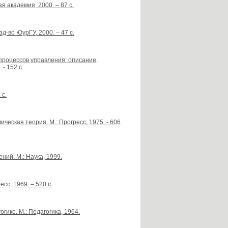
я академия, 2000. – 87 с.
д-во ЮурГУ, 2000. – 47 с.
 процессов управления: описание,
- 152 с.
 с.
еская теория. М.: Прогресс, 1975. - 606
ий. М.: Наука, 1999.
сс, 1969. – 520 с.
гике. М.: Педагогика, 1964.