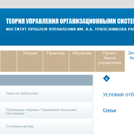
Теория
Практика
Обучение
Проект
Эл
Умное
б
управление
Поиск по библиотеке
Условия отб
Публикации сборника "Управление Большими
Статьи
Системами"
Основные авторы