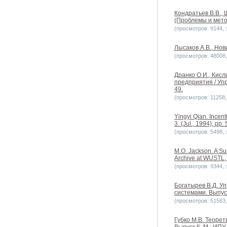
Кондратьев В.В.,
(Проблемы и метод
(просмотров: 9144, з
Лысаков А.В., Нов
(просмотров: 48008, 
Дранко О.И., Кис
предприятия / Уп
49.
(просмотров: 11258, 
Yingyi Qian. Incent
3. (Jul., 1994), pp.
(просмотров: 5498, з
M.O. Jackson. A Su
Archive at WUSTL,
(просмотров: 9344, з
Богатырев В.Д. У
системами. Выпуск
(просмотров: 51563, 
Губко М.В. Теоре