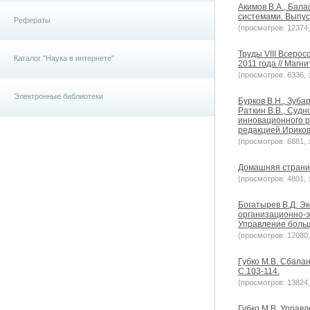
Акимов В.А., Бала
системами. Выпуск
Рефераты
(просмотров: 12374, 
Труды VIII Всеро
Каталог "Наука в интернете"
2011 года // Магн
(просмотров: 6336, з
Электронные библиотеки
Бурков В.Н., Зубар
Раткин В.В., Суд
инновационного р
редакцией Ирикова
(просмотров: 6881, з
Домашняя страниц
(просмотров: 4801, з
Богатырев В.Д. Э
организационно-э
Управление больши
(просмотров: 12080, 
Губко М.В. Сбала
С.103-114.
(просмотров: 13824, 
Губко М.В. Управ