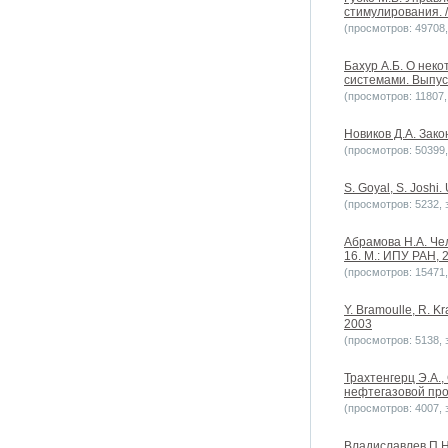
стимулирования. /
(просмотров: 49708, 
Бахур А.Б. О нек
системами. Выпуск
(просмотров: 11807, 
Новиков Д.А. Зако
(просмотров: 50399, 
S. Goyal, S. Joshi
(просмотров: 5232, з
Абрамова Н.А. Че
16. М.: ИПУ РАН, 2
(просмотров: 15471, 
Y. Bramoulle, R. K
2003
(просмотров: 5138, з
Трахтенгерц Э.А.
нефтегазовой пром
(просмотров: 4007, з
Владиславлев П.Н