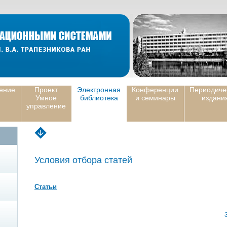
ение
Проект
Электронная
Конференции
Периодиче
Умное
библиотека
и семинары
издани
управление
Условия отбора статей
Статьи