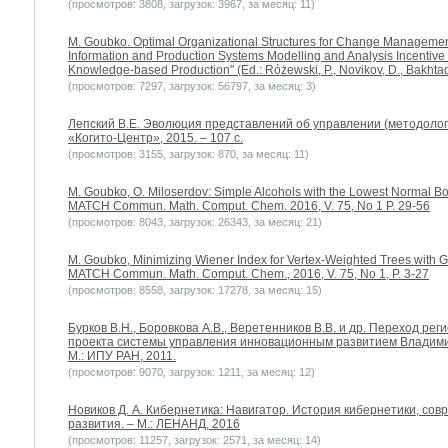
(просмотров: 3808, загрузок: 3967, за месяц: 11)
M. Goubko. Optimal Organizational Structures for Change Management 
Information and Production Systems Modelling and Analysis Incent
Knowledge-based Production" (Ed.: Różewski, P., Novikov, D., Bakhtadze
(просмотров: 7297, загрузок: 56797, за месяц: 3)
Лепский В.Е. Эволюция представлений об управлении (методолог
«Когито-Центр», 2015. – 107 с.
(просмотров: 3155, загрузок: 870, за месяц: 11)
M. Goubko, O. Miloserdov: Simple Alcohols with the Lowest Normal Boi
MATCH Commun. Math. Comput. Chem. 2016, V. 75, No 1 P. 29-56
(просмотров: 8043, загрузок: 26343, за месяц: 21)
M. Goubko, Minimizing Wiener Index for Vertex-Weighted Trees with
MATCH Commun. Math. Comput. Chem., 2016, V. 75, No 1, P. 3-27
(просмотров: 8558, загрузок: 17278, за месяц: 15)
Бурков В.Н., Боровкова А.В., Веретенников В.В. и др. Переход ре
проекта системы управления инновационным развитием Владимирс
М.: ИПУ РАН, 2011.
(просмотров: 9070, загрузок: 1211, за месяц: 12)
Новиков Д. А. Кибернетика: Навигатор. История кибернетики, со
развития. – М.: ЛЕНАНД, 2016
(просмотров: 11257, загрузок: 2571, за месяц: 14)