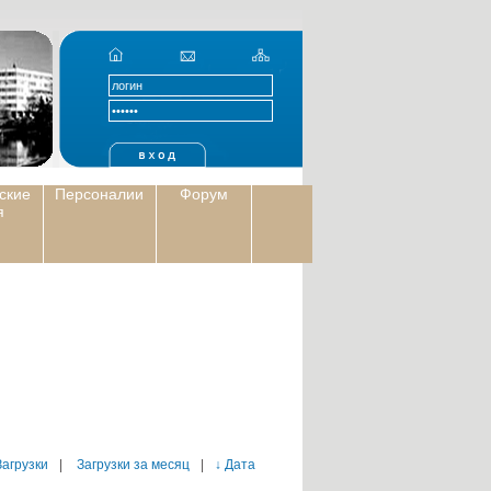
ские
Персоналии
Форум
я
Загрузки
|
Загрузки за месяц
|
↓ Дата