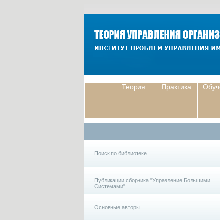
Теория
Практика
Обуч
Поиск по библиотеке
Публикации сборника "Управление Большими
Системами"
Основные авторы