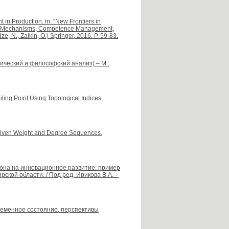
in Production. in: "New Frontiers in
ive Mechanisms, Competence Management,
, N., Zaikin, O.) Springer, 2016. P. 59-83.
ический и философский анализ) – М.:
ling Point Using Topological Indices,
 Given Weight and Degree Sequences,
гиона на инновационное развитие: пример
кой области. / Под ред. Ирикова В.А. –
временное состояние, перспективы