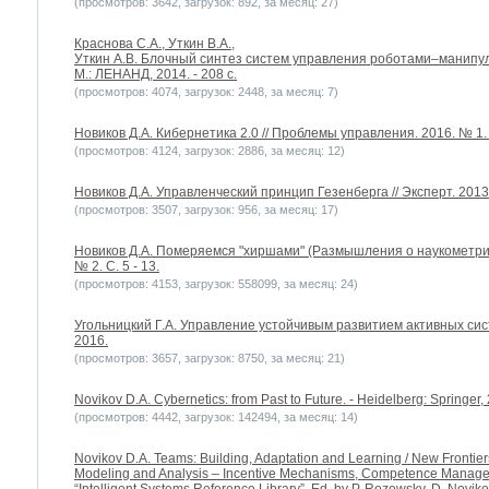
(просмотров: 3642, загрузок: 892, за месяц: 27)
Краснова С.А., Уткин В.А.,
Уткин А.В. Блочный синтез систем управления роботами–манипул
М.: ЛЕНАНД, 2014. - 208 с.
(просмотров: 4074, загрузок: 2448, за месяц: 7)
Новиков Д.А. Кибернетика 2.0 // Проблемы управления. 2016. № 1. С
(просмотров: 4124, загрузок: 2886, за месяц: 12)
Новиков Д.А. Управленческий принцип Гезенберга // Эксперт. 2013
(просмотров: 3507, загрузок: 956, за месяц: 17)
Новиков Д.А. Померяемся "хиршами" (Размышления о наукометрии
№ 2. С. 5 - 13.
(просмотров: 4153, загрузок: 558099, за месяц: 24)
Угольницкий Г.А. Управление устойчивым развитием активных сис
2016.
(просмотров: 3657, загрузок: 8750, за месяц: 21)
Novikov D.A. Cybernetics: from Past to Future. - Heidelberg: Springer,
(просмотров: 4442, загрузок: 142494, за месяц: 14)
Novikov D.A. Teams: Building, Adaptation and Learning / New Frontier
Modeling and Analysis – Incentive Mechanisms, Competence Manage