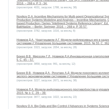
“Intelligent Systems Reference Library”. Ed. by P. Rozewsky, D. Novikov
2016. – 268 p. P. 3 - 34.
(просмотров: 4031, загрузок: 1788, за месяц: 38)
Novikov D.A. Incentive Mechanisms for Multi-agent Organizational Sys
Production Systems Modeling and Analysis – Incentive Mechanisms
based Production / Series “Intelligent Systems Reference Library”. Ed.
Bakhtadze. – Berlin: Springer, 2016. – 268 p. P. 35 57.
(просмотров: 3782, загрузок: 1016, за месяц: 8)
Новиков Д.А., Чхартишвили А.Г. Модели рефлексивных игр в зада
системами // Управление большими системами. 2015. № 55. С. 362
(просмотров: 3323, загрузок: 2054, за месяц: 28)
Бреер В.В., Мирзоян Г.Л., Новиков Д.А.Инновационная олигополи
5. С. 45 – 57.
(просмотров: 3858, загрузок: 991, за месяц: 12)
Бреер В.В., Новиков Д.А., Рогаткин А.Д. Модели порогового колле
эколого-экономическими системами // Управление большими систем
(просмотров: 3227, загрузок: 2671, за месяц: 38)
Новиков Д.А. Модели информационного противоборства в управле
2015. № 3. С. 29 – 39.
(просмотров: 3877, загрузок: 1022, за месяц: 22)
Novikov D.A. Big Data and Big Control // Advances in Systems Science 