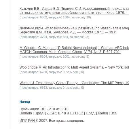
Кузьмин В.Б., Ланда Б.Д., Травкин С.И. Адресационный подход к 
аттестации сотрудников в проблемном институте — Киев, 1976. — 
(просмотров: 6862, загрузок: 1584, за месяц: 19)
Деловые игры. Их возникновение и развитие (по материалам амери
Беркович Д.М., к.т.н. Бочарова М.Д. — Москва, 1971. — 39 с.
(просмотров: 3794, загрузок: 884, за месяц: 23)
M. Goubko, C. Magnant, P. Salehi Nowbandegani, I. Gutman. ABC Inde
MATCH Commun. Math. Comput. Chem., V. 74, No 3. P. 697-701.
(просмотров: 8104, загрузок: 1001, за месяц: 5)
Wooldridge M. An Introduction to Multi-Agent Systems. – New York: Jo
(просмотров: 6788, загрузок: 0, за месяц: 0)
Weibull J. Evolutionary Game Theory. – Cambridge: The MIT Press, 19
(просмотров: 6663, загрузок: 0, за месяц: 0)
Назад
Публикации 181 - 210 из 3310
Начало
|
Пред.
|
2
3
4
5
6
7
8
9
10
11
12
|
След.
|
Конец
|
Все
ИПУ РАН
© 2007. Все права защищены