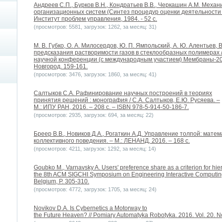
Андреев С.П., Бурков В.Н., Кондратьев В.В., Черкашин А.М. Мех
организационных систем (Синтез процедур оценки деятельности и 
Институт проблем управления, 1984. - 52 с.
(просмотров: 5581, загрузок: 1262, за месяц: 31)
М. В. Губко, О. А. Милосердов, Ю. П. Ямпольский, А. Ю. Алентьев,
предсказания растворимости газов в стеклообразных полимерах //
научной конференции (с международным участием) Мембраны-201
Новгород. 159-161.
(просмотров: 3476, загрузок: 1860, за месяц: 41)
Салтыков С.А. Рафинирование научных построений в теориях
принятия решений : монография / С.А. Салтыков, Е.Ю. Русяева. –
М.: ИПУ РАН, 2016. – 208 с. – ISBN 978-5-914-50-186-7.
(просмотров: 2935, загрузок: 694, за месяц: 22)
Бреер В.В., Новиков Д.А., Рогаткин А.Д. Управление толпой: мате
коллективного поведения. – М.: ЛЕНАНД, 2016. – 168 с.
(просмотров: 4211, загрузок: 1292, за месяц: 14)
Goubko M., Varnavsky A. Users' preference share as a criterion for hie
the 8th ACM SIGCHI Symposium on Engineering Interactive Computing
Belgium, P. 305-310.
(просмотров: 4772, загрузок: 1705, за месяц: 24)
Novikov D.A. Is Cybernetics a Motorway to
the Future Heaven? // Pomiary Automatyka Robotyka. 2016. Vol. 20. No