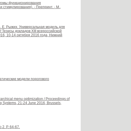
анизмы функционирования
стимулирования). - Препринт. - М.,
 В. Е. Рыжих. Универсальная модель для
 Тезисы докладов XIII всероссийской
6, 10-14 октября 2016 года, Нижний
матические модели порогового
rarchical menu optimization / Proceedings of
 Systems, 21-24 June 2016, Brussels,
 2. P. 64-67.