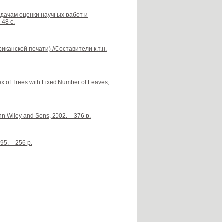
задачам оценки научных работ и
48 с.
канской печати) //Составители к.т.н.
x of Trees with Fixed Number of Leaves,
hn Wiley and Sons, 2002. – 376 p.
95. – 256 p.