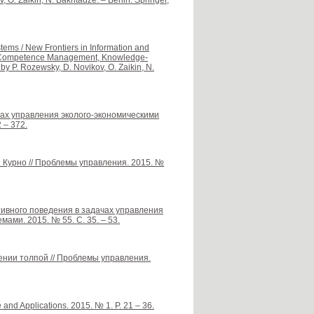
, O. Zaikin, N. Bakhtadze. – Berlin: Springer,
tems / New Frontiers in Information and
, Competence Management, Knowledge-
 by P. Rozewsky, D. Novikov, O. Zaikin, N.
чах управления эколого-экономическими
 – 372.
я Курно // Проблемы управления. 2015. №
ктивного поведения в задачах управления
ами. 2015. № 55. С. 35. – 53.
нии толпой // Проблемы управления.
and Applications. 2015. № 1. P. 21 – 36.