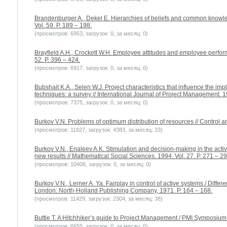
Brandenburger A., Dekel E. Hierarchies of beliefs and common knowle
Vol. 59. P. 189 – 198.
(просмотров: 6953, загрузок: 0, за месяц: 0)
Brayfield A.H., Crockett W.H. Employee attitudes and employee perform
52. P. 396 – 424.
(просмотров: 6917, загрузок: 0, за месяц: 0)
Bubshait K.A., Selen W.J. Project characteristics that influence the i
techniques: a survey // International Journal of Project Management. 19
(просмотров: 7375, загрузок: 0, за месяц: 0)
Burkov V.N. Problems of optimum distribution of resources // Control an
(просмотров: 11827, загрузок: 4383, за месяц: 33)
Burkov V.N., Enaleev A.K. Stimulation and decision-making in the acti
new results // Mathematical Social Sciences. 1994. Vol. 27. P. 271 – 29
(просмотров: 10406, загрузок: 0, за месяц: 0)
Burkov V.N., Lerner A. Ya. Fairplay in control of active systems / Diffe
London: North-Holland Publishing Company, 1971. P. 164 – 168.
(просмотров: 11429, загрузок: 2304, за месяц: 38)
Buttle T. A Hitchhiker’s guide to Project Management / PMI Symposium.
(просмотров: 6655, загрузок: 0, за месяц: 0)