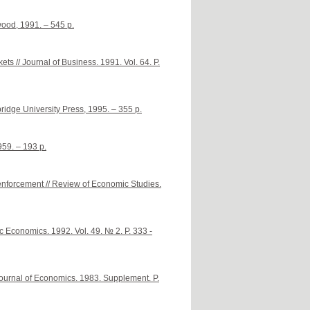
ood, 1991. – 545 p.
ts // Journal of Business. 1991. Vol. 64. P.
idge University Press, 1995. – 355 p.
59. – 193 p.
 enforcement // Review of Economic Studies.
ic Economics. 1992. Vol. 49. № 2. P. 333 -
 Journal of Economics. 1983. Supplement. P.