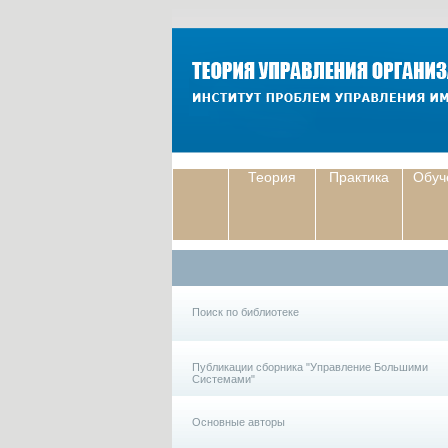
Теория
Практика
Обуч
Поиск по библиотеке
Публикации сборника "Управление Большими
Системами"
Основные авторы