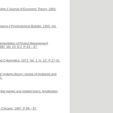
dge // Journal of Economic Theory. 1993.
ance // Psychological Bulletin. 1955. Vol.
mplementation of Project Management
92. Vol. 23. N 2. P. 43 – 47.
d Cybernetics. 1972. Vol. 1. N. 1/2. P. 27-41.
ve systems theory: review of problems and
1.
rential games and related topics. Amsterdam,
 Chicago, 1997. P. 89 – 97.