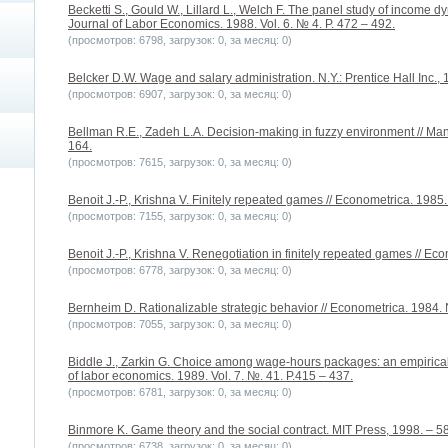
Becketti S., Gould W., Lillard L., Welch F. The panel study of income dy
Journal of Labor Economics. 1988. Vol. 6. № 4. P. 472 – 492.
(просмотров: 6798, загрузок: 0, за месяц: 0)
Belcker D.W. Wage and salary administration. N.Y.: Prentice Hall Inc., 
(просмотров: 6907, загрузок: 0, за месяц: 0)
Bellman R.E., Zadeh L.A. Decision-making in fuzzy environment // Man
164.
(просмотров: 7615, загрузок: 0, за месяц: 0)
Benoit J.-P., Krishna V. Finitely repeated games // Econometrica. 1985. 
(просмотров: 7155, загрузок: 0, за месяц: 0)
Benoit J.-P., Krishna V. Renegotiation in finitely repeated games // Eco
(просмотров: 6778, загрузок: 0, за месяц: 0)
Bernheim D. Rationalizable strategic behavior // Econometrica. 1984. 
(просмотров: 7055, загрузок: 0, за месяц: 0)
Biddle J., Zarkin G. Choice among wage-hours packages: an empirical i
of labor economics. 1989. Vol. 7. №. 41. P.415 – 437.
(просмотров: 6781, загрузок: 0, за месяц: 0)
Binmore K. Game theory and the social contract. MIT Press, 1998. – 58
(просмотров: 6738, загрузок: 0, за месяц: 0)