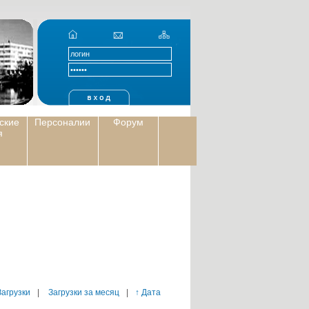
ские
Персоналии
Форум
я
Загрузки
|
Загрузки за месяц
|
↑ Дата