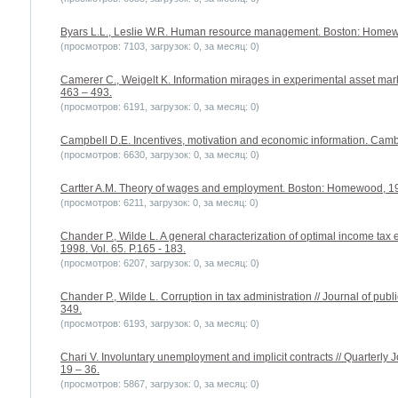
Byars L.L., Leslie W.R. Human resource management. Boston: Homew
(просмотров: 7103, загрузок: 0, за месяц: 0)
Camerer C., Weigelt K. Information mirages in experimental asset marke
463 – 493.
(просмотров: 6191, загрузок: 0, за месяц: 0)
Campbell D.E. Incentives, motivation and economic information. Cambr
(просмотров: 6630, загрузок: 0, за месяц: 0)
Cartter A.M. Theory of wages and employment. Boston: Homewood, 19
(просмотров: 6211, загрузок: 0, за месяц: 0)
Chander P., Wilde L. A general characterization of optimal income tax
1998. Vol. 65. P.165 - 183.
(просмотров: 6207, загрузок: 0, за месяц: 0)
Chander P., Wilde L. Corruption in tax administration // Journal of publ
349.
(просмотров: 6193, загрузок: 0, за месяц: 0)
Chari V. Involuntary unemployment and implicit contracts // Quarterly
19 – 36.
(просмотров: 5867, загрузок: 0, за месяц: 0)