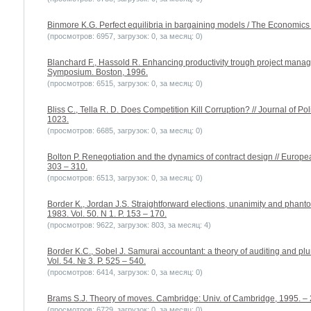
Binmore K.G. Perfect equilibria in bargaining models / The Economics 
(просмотров: 6957, загрузок: 0, за месяц: 0)
Blanchard F., Hassold R. Enhancing productivity trough project mana
Symposium. Boston, 1996.
(просмотров: 6515, загрузок: 0, за месяц: 0)
Bliss C., Tella R. D. Does Competition Kill Corruption? // Journal of Po
1023.
(просмотров: 6685, загрузок: 0, за месяц: 0)
Bolton P. Renegotiation and the dynamics of contract design // Europe
303 – 310.
(просмотров: 6513, загрузок: 0, за месяц: 0)
Border K., Jordan J.S. Straightforward elections, unanimity and phant
1983. Vol. 50. N 1. P. 153 – 170.
(просмотров: 9622, загрузок: 803, за месяц: 4)
Border K.C., Sobel J. Samurai accountant: a theory of auditing and pl
Vol. 54. № 3. P. 525 – 540.
(просмотров: 6414, загрузок: 0, за месяц: 0)
Brams S.J. Theory of moves. Cambridge: Univ. of Cambridge, 1995. – 
(просмотров: 6729, загрузок: 0, за месяц: 0)