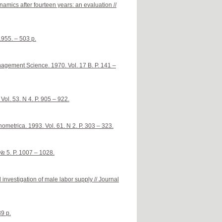
namics after fourteen years: an evaluation //
1955. – 503 p.
agement Science. 1970. Vol. 17 B. P. 141 –
Vol. 53. N 4. P. 905 – 922.
nometrica. 1993. Vol. 61. N 2. P. 303 – 323.
№ 5. P. 1007 – 1028.
nvestigation of male labor supply // Journal
9 p.