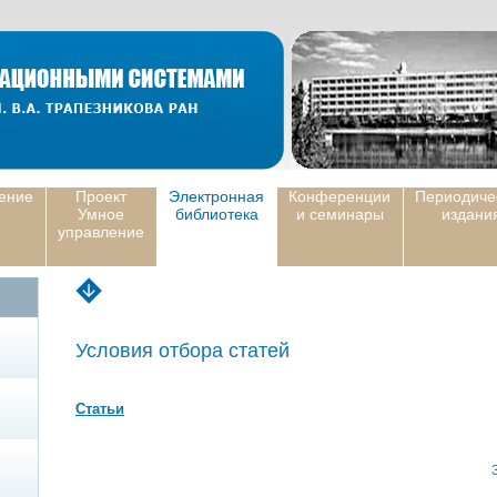
ение
Проект
Электронная
Конференции
Периодиче
Умное
библиотека
и семинары
издани
управление
Условия отбора статей
Статьи