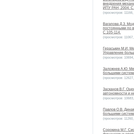
внедрения механи
ИПУ РАН, 2004. С
(просмотров: 11166, 
Вагапова Д.З. Мо
постоянными по в
С.105-114.
(просмотров: 11067, 
Гераськин М.И. М
Управление больш
(просмотров: 10694, 
Заложнев А.Ю. Ме
большими системам
(просмотров: 12627, 
Засканов В.Г. Оц
автономности и н
(просмотров: 10683, 
Павлов О.В. Дина
большими системам
(просмотров: 11260, 
Сорокина М.Г. Си