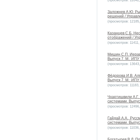
(просмотров: 12842, 
Заложнев А.Ю. Ры
решений / Управл
(просмотров: 12185, 
Казанцев С.Б. Не
отображений / Уп
(просмотров: 11411, 
Мишин С.П. Иерар
Выпуск 7. М.: ИПУ
(просмотров: 13643, 
Фёдорова И.В. Ал
Выпуск 7. М.: ИПУ
(просмотров: 11183, 
Чхартишвили А.Г.
системами. Выпуск
(просмотров: 12496, 
Гайдай А.А., Рус
системами. Выпуск
(просмотров: 11036, 
Богатырев В.Д. 