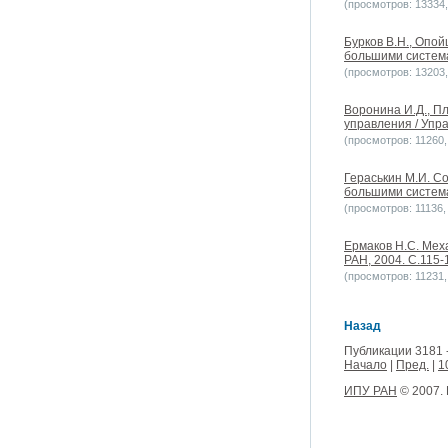
(просмотров: 13334, 
Бурков В.Н., Опо
большими системам
(просмотров: 13203, 
Воронина И.Д., П
управления / Упра
(просмотров: 11260, 
Гераськин М.И. С
большими системам
(просмотров: 11136, 
Ермаков Н.С. Мех
РАН, 2004. С.115-
(просмотров: 11231, 
Назад
Публикации 3181 
Начало
|
Пред.
|
1
ИПУ РАН
© 2007.