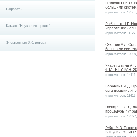
Рожихин П.В. О п
большими системам
Рефераты
(просмотров: 12861, 
Рыбченко Н.Е. Ин
Каталог "Наука в интернете"
Управление больш
(просмотров: 11122, 
Электронные библиотеки
Суханов А.Л. Орг
большими системам
(просмотров: 10560, 
Чхартишвили А.Г.
6. М.: ИПУ РАН, 2
(просмотров: 14111, 
Воронина И.Д. П
организаций / Упр
(просмотров: 11411, 
Гаспарян Э.Э., З
процедуры / Упра
(просмотров: 12627, 
Губко М.В. Рыноч
Выпуск 7. М.: ИПУ