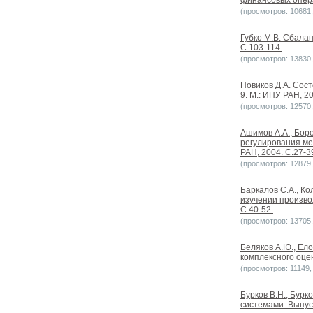
финансовых опера
(просмотров: 10681, 
Губко М.В. Сбала
С.103-114.
(просмотров: 13830, 
Новиков Д.А. Сос
9. М.: ИПУ РАН, 20
(просмотров: 12570, 
Ашимов А.А., Бор
регулирования ме
РАН, 2004. С.27-3
(просмотров: 12879, 
Баркалов С.А., К
изучении произво
С.40-52.
(просмотров: 13705, 
Беляков А.Ю., Ел
комплексного оце
(просмотров: 11149, 
Бурков В.Н., Бур
системами. Выпуск