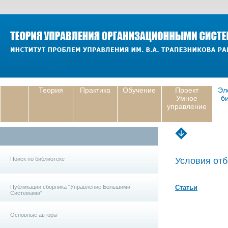
Теория
Практика
Обучение
Проект
Эл
Умное
б
управление
Поиск по библиотеке
Условия отб
Публикации сборника "Управление Большими
Статьи
Системами"
Основные авторы