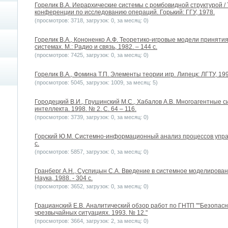
Горелик В.А. Иерархические системы с ромбовидной структурой / 
конференции по исследованию операций. Горький: ГГУ, 1978.
(просмотров: 3718, загрузок: 0, за месяц: 0)
Горелик В.А., Кононенко А.Ф. Теоретико-игровые модели приняти
системах. М.: Радио и связь, 1982. – 144 с.
(просмотров: 7425, загрузок: 0, за месяц: 0)
Горелик В.А., Фомина Т.П. Элементы теории игр. Липецк: ЛГТУ, 19
(просмотров: 5045, загрузок: 1009, за месяц: 5)
Городецкий В.И., Грушинский М.С., Хабалов А.В. Многоагентные с
интеллекта. 1998. № 2. С. 64 – 116.
(просмотров: 3739, загрузок: 0, за месяц: 0)
Горский Ю.М. Системно-информационный анализ процессов управл
с.
(просмотров: 5857, загрузок: 0, за месяц: 0)
Гранберг А.Н., Суспицын С.А. Введение в системное моделирован
Наука, 1988. - 304 с.
(просмотров: 3652, загрузок: 0, за месяц: 0)
Грацианский Е.В. Аналитический обзор работ по ГНТП ""Безопасн
чрезвычайных ситуациях. 1993. № 12."
(просмотров: 3664, загрузок: 2, за месяц: 0)