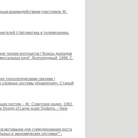
ным взаимодействием участников. М.:
нителей // Автоматика и телемеханика.
ачи теории контрактов / Тезисы докладов
тальных наук". Долгопрудный, 1998. С.
ия технологическими связями /
 сложные системы управления». Старый
ших систем. – М.: Советское радио, 1962.
the Design of Large-scale Systems. – New
змов мотивации для стимулирования роста
ьных и экономических системах"" -