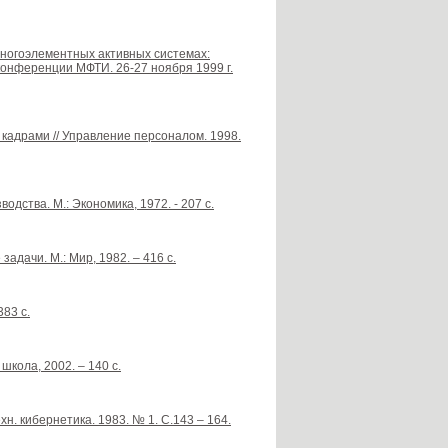
 многоэлементных активных системах:
 конференции МФТИ. 26-27 ноября 1999 г.
 кадрами // Управление персоналом. 1998.
дства. М.: Экономика, 1972. - 207 с.
дачи. М.: Мир, 1982. – 416 с.
83 с.
школа, 2002. – 140 с.
хн. кибернетика. 1983. № 1. С.143 – 164.