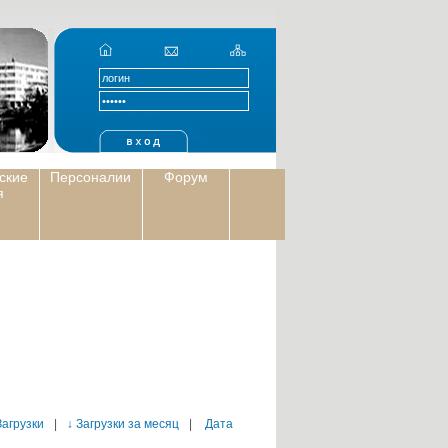
ские
Персоналии
Форум
я
Загрузки
|
↓ Загрузки за месяц
|
Дата