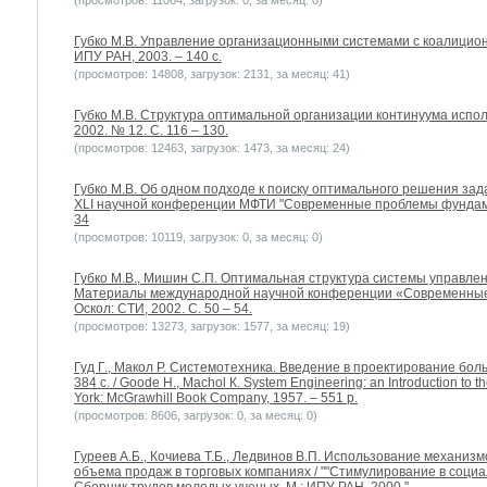
(просмотров: 11064, загрузок: 0, за месяц: 0)
Губко М.В. Управление организационными системами с коалицион
ИПУ РАН, 2003. – 140 с.
(просмотров: 14808, загрузок: 2131, за месяц: 41)
Губко М.В. Структура оптимальной организации континуума испол
2002. № 12. С. 116 – 130.
(просмотров: 12463, загрузок: 1473, за месяц: 24)
Губко М.В. Об одном подходе к поиску оптимального решения зад
XLI научной конференции МФТИ "Современные проблемы фундамен
34
(просмотров: 10119, загрузок: 0, за месяц: 0)
Губко М.В., Мишин С.П. Оптимальная структура системы управлен
Материалы международной научной конференции «Современные
Оскол: СТИ, 2002. С. 50 – 54.
(просмотров: 13273, загрузок: 1577, за месяц: 19)
Гуд Г., Макол Р. Системотехника. Введение в проектирование боль
384 с. / Goode H., Machol К. System Engineering: an Introduction to 
York: McGrawhill Book Company, 1957. – 551 p.
(просмотров: 8606, загрузок: 0, за месяц: 0)
Гуреев А.Б., Кочиева Т.Б., Ледвинов В.П. Использование механи
объема продаж в торговых компаниях / ""Стимулирование в социал