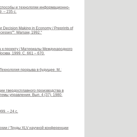
, способы и технологии информационно-
 – 235 с.
Decision Making in Economy / Preprints of
ocesses"". Warsaw, 1992."
еты к проекту / Материалы Международного
ква, 1999. С. 661 – 670.
Технология прорыва в будущее. М.:
ции твердосплавного производства в
емы управления. Вып. 4 (37). 1980.
9. – 24 с.
рхии / Труды XLV научной конференции