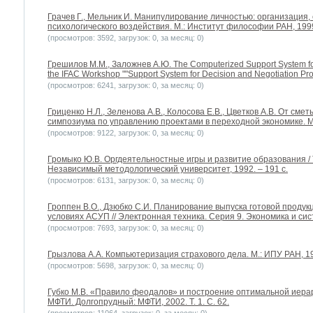
Грачев Г., Мельник И. Манипулирование личностью: организация
психологического воздействия. М.: Институт философии РАН, 1999.
(просмотров: 3592, загрузок: 0, за месяц: 0)
Грешилов М.М., Заложнев А.Ю. The Computerized Support System for 
the IFAC Workshop ""Support System for Decision and Negotiation Pr
(просмотров: 6241, загрузок: 0, за месяц: 0)
Гриценко Н.Л., Зеленова А.В., Колосова Е.В., Цветков А.В. От см
симпозиума по управлению проектами в переходной экономике. Мос
(просмотров: 9122, загрузок: 0, за месяц: 0)
Громыко Ю.В. Оргдеятельностные игры и развитие образования / 
Независимый методологический университет, 1992. – 191 с.
(просмотров: 6131, загрузок: 0, за месяц: 0)
Гроппен В.О., Дзюбко С.И. Планирование выпуска готовой продук
условиях АСУП // Электронная техника. Серия 9. Экономика и сист
(просмотров: 7693, загрузок: 0, за месяц: 0)
Грызлова А.А. Компьютеризация страхового дела. М.: ИПУ РАН, 199
(просмотров: 5698, загрузок: 0, за месяц: 0)
Губко М.В. «Правило феодалов» и построение оптимальной иера
МФТИ. Долгопрудный: МФТИ, 2002. Т. 1. С. 62.