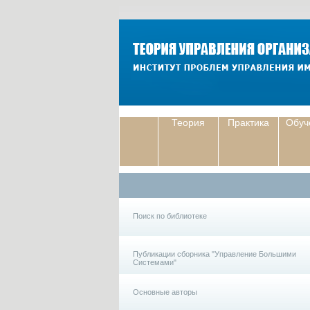
Теория
Практика
Обуч
Поиск по библиотеке
Публикации сборника "Управление Большими
Системами"
Основные авторы