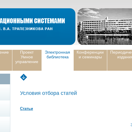
ение
Проект
Электронная
Конференции
Периодиче
Умное
библиотека
и семинары
издани
управление
Условия отбора статей
Статьи