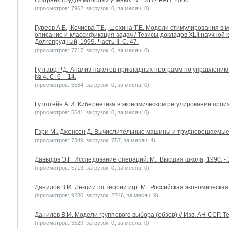
Сборник трудов молодых ученых. М.: ИПУ РАН, 2000."
(просмотров: 7962, загрузок: 0, за месяц: 0)
Гуреев А.Б., Кочиева Т.Б., Шохина Т.Е. Модели стимулирования в
описание и классификация задач / Тезисы докладов XLII научной
Долгопрудный, 1999. Часть II. C. 47.
(просмотров: 7717, загрузок: 0, за месяц: 0)
Гутгарц Р.Д. Анализ пакетов прикладных программ по управлению
№ 4. С. 6 – 14.
(просмотров: 5584, загрузок: 0, за месяц: 0)
Гутштейн А.И. Кибернетика в экономическом регулировании произво
(просмотров: 5541, загрузок: 0, за месяц: 0)
Гэри М., Джонсон Д. Вычислительные машины и труднорешаемые за
(просмотров: 7349, загрузок: 757, за месяц: 4)
Давыдов Э.Г. Исследование операций. М.: Высшая школа, 1990. - 3
(просмотров: 5713, загрузок: 0, за месяц: 0)
Данилов В.И. Лекции по теории игр. М.: Российская экономическая 
(просмотров: 9280, загрузок: 2746, за месяц: 9)
Данилов В.И. Модели группового выбора (обзор) // Изв. АН ССР. Те
(просмотров: 5529, загрузок: 0, за месяц: 0)