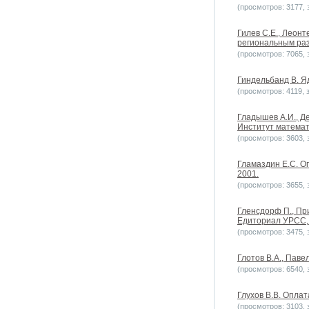
(просмотров: 3177, з
Гилев С.Е., Леон
региональным разв
(просмотров: 7065, з
Гиндельбанд В. Яд
(просмотров: 4119, з
Гладышев А.И., Д
Институт математи
(просмотров: 3603, з
Гламаздин Е.С. О
2001.
(просмотров: 3655, з
Гленсдорф П., Пр
Едиториал УРСС, 2
(просмотров: 3475, з
Глотов В.А., Паве
(просмотров: 6540, з
Глухов В.В. Оплат
(просмотров: 3103, з