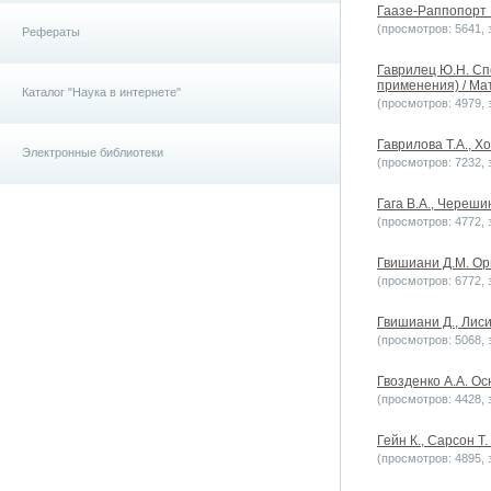
Гаазе-Раппопорт М
(просмотров: 5641, з
Рефераты
Гаврилец Ю.Н. Сп
применения) / Мат
Каталог "Наука в интернете"
(просмотров: 4979, з
Гаврилова Т.А., Х
Электронные библиотеки
(просмотров: 7232, з
Гага В.А., Череши
(просмотров: 4772, з
Гвишиани Д.М. Орг
(просмотров: 6772, з
Гвишиани Д., Лисич
(просмотров: 5068, з
Гвозденко А.А. Ос
(просмотров: 4428, з
Гейн К., Сарсон Т
(просмотров: 4895, з