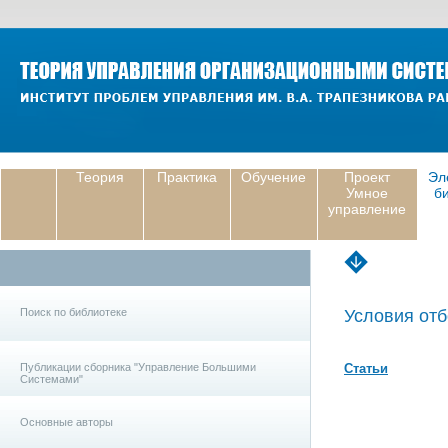
Теория
Практика
Обучение
Проект
Эл
Умное
б
управление
Поиск по библиотеке
Условия отб
Публикации сборника "Управление Большими
Статьи
Системами"
Основные авторы