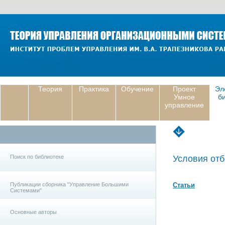
Теория
Практика
Обучение
Проект
Эл
Умное
б
управление
Поиск по библиотеке
Условия отб
Публикации сборника "Управление Большими
Статьи
Системами"
Основные авторы