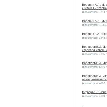
Воронин А.А., Ми
системы // Автома
(просмотров: 7714, з
Воронин А.А., Миш
(просмотров: 11652, 
Воронов А.А. Иссл
(просмотров: 3848, з
Воропаев В.И. Мо
строительством. М
(просмотров: 4355, з
Воропаев В.И. Упр
(просмотров: 5296, з
Воропаев В.И., Л
альтернативных ст
(просмотров: 4367, з
Вудвортс Р. Экспе
(просмотров: 4080, з