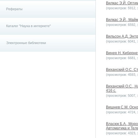
Вилкас Э.Й. Оптим
(просмотров: 5912, з
Рефераты
Вилкас Э.Й., Майм
(просмотров: 6592, з
Каталог "Наука в интернете"
Вильсон А.Д. Энт
(просмотров: 6041, з
Электронные библиотеки
Винер Н. Кибернети
(просмотров: 6681, з
Виханский О.С. Ст
(просмотров: 4593, з
Виханский О.С., Н
416 с.
(просмотров: 5007, з
Вишнев С.М. Основ
(просмотров: 4724, з
Власюк Б.А., Мор
Автоматика и Теле
(просмотров: 4323, з