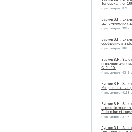
Телемеханика. 199
(просмотров: 8713, з
Бурков В.Н., Ена
экономических сис
(просмотров: 9017, з
Бурков В.Н., Ена
сообщением информ
(просмотров: 8618, з
Бурков В.Н., Зал
рыночной экономик
С. 2 - 10.
(просмотров: 8349, з
Бурков В.Н., Зал
Моделирование реа
(просмотров: 9133, з
Бурков В.Н., Залож
economic mechanism
Estimation of Larg
(просмотров: 8726, з
Бурков В.Н., Зало