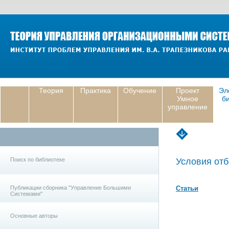
Теория
Практика
Обучение
Проект
Эл
Умное
б
управление
Поиск по библиотеке
Условия отб
Публикации сборника "Управление Большими
Статьи
Системами"
Основные авторы