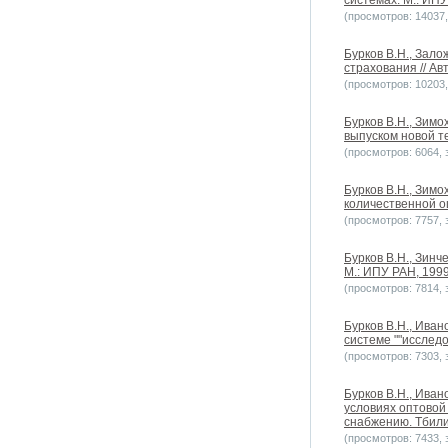
системах. М.: ИПУ
(просмотров: 14037, 
Бурков В.Н., Зал
страхования // Ав
(просмотров: 10203, 
Бурков В.Н., Зим
выпуском новой т
(просмотров: 6064, з
Бурков В.Н., Зим
количественной о
(просмотров: 7757, з
Бурков В.Н., Зинч
М.: ИПУ РАН, 1999.
(просмотров: 7814, з
Бурков В.Н., Ива
системе ""исследо
(просмотров: 7303, з
Бурков В.Н., Ива
условиях оптовой
снабжению. Тбили
(просмотров: 7433, з