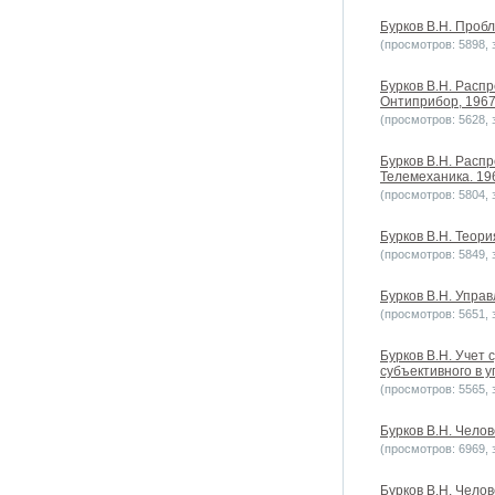
Бурков В.Н. Пробл
(просмотров: 5898, з
Бурков В.Н. Расп
Онтиприбор, 1967
(просмотров: 5628, з
Бурков В.Н. Расп
Телемеханика. 196
(просмотров: 5804, з
Бурков В.Н. Теория
(просмотров: 5849, з
Бурков В.Н. Упра
(просмотров: 5651, з
Бурков В.Н. Учет 
субъективного в у
(просмотров: 5565, з
Бурков В.Н. Челов
(просмотров: 6969, з
Бурков В.Н. Чело