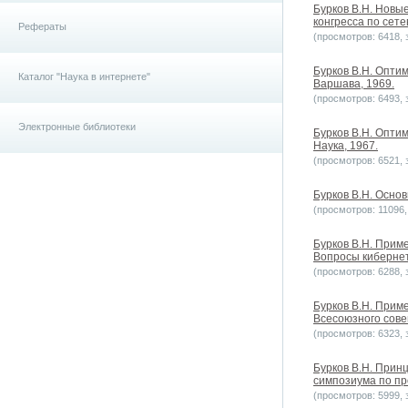
Бурков В.Н. Новы
конгресса по сет
Рефераты
(просмотров: 6418, з
Бурков В.Н. Опти
Каталог "Наука в интернете"
Варшава, 1969.
(просмотров: 6493, з
Электронные библиотеки
Бурков В.Н. Опти
Наука, 1967.
(просмотров: 6521, з
Бурков В.Н. Основ
(просмотров: 11096, 
Бурков В.Н. Прим
Вопросы кибернет
(просмотров: 6288, з
Бурков В.Н. Прим
Всесоюзного сове
(просмотров: 6323, з
Бурков В.Н. Прин
симпозиума по пр
(просмотров: 5999, з