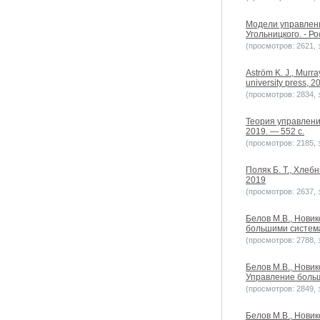
Модели управлени
Угольницкого. - Р
(просмотров: 2621, з
Aström K. J., Murra
university press, 20
(просмотров: 2834, з
Теория управлени
2019. — 552 с.
(просмотров: 2185, з
Поляк Б. Т., Хлеб
2019
(просмотров: 2637, з
Белов М.В., Нови
большими системам
(просмотров: 2788, з
Белов М.В., Новик
Управление больш
(просмотров: 2849, з
Белов М.В., Нови