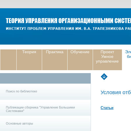
Теория
Практика
Обучение
Проект
Эл
Умное
б
управление
Поиск по библиотеке
Условия отб
Публикации сборника "Управление Большими
Статьи
Системами"
Основные авторы