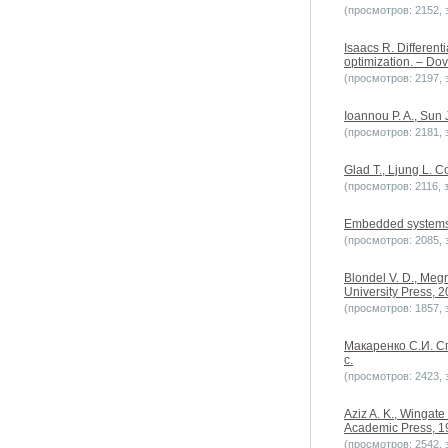
(просмотров: 2152, з
Isaacs R. Different
optimization. – Dov
(просмотров: 2197, з
Ioannou P. A., Sun 
(просмотров: 2181, з
Glad T., Ljung L. C
(просмотров: 2116, з
Embedded systems
(просмотров: 2085, з
Blondel V. D., Megr
University Press, 2
(просмотров: 1857, з
Макаренко С.И. С
с.
(просмотров: 2423, з
Aziz A. K., Wingate 
Academic Press, 1
(просмотров: 2542, з