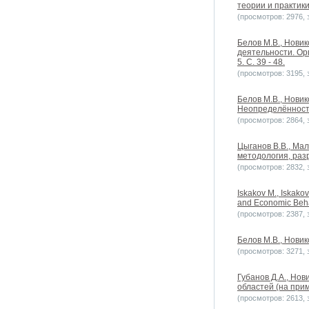
теории и практики
(просмотров: 2976, з
Белов М.В., Новик
деятельности. Ор
5. С. 39 - 48.
(просмотров: 3195, з
Белов М.В., Новик
Неопределённость
(просмотров: 2864, з
Цыганов В.В., Мал
методология, разр
(просмотров: 2832, з
Iskakov M., Iskako
and Economic Behav
(просмотров: 2387, з
Белов М.В., Новик
(просмотров: 3271, з
Губанов Д.А., Но
областей (на прим
(просмотров: 2613, з