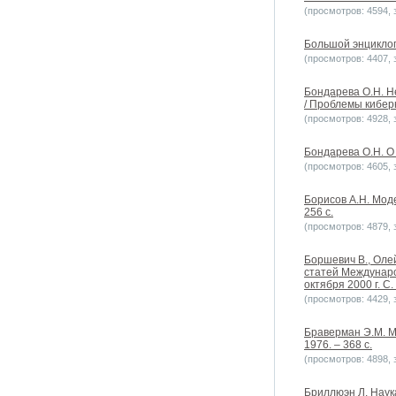
(просмотров: 4594, з
Большой энциклоп
(просмотров: 4407, з
Бондарева О.Н. Н
/ Проблемы киберн
(просмотров: 4928, з
Бондарева О.Н. О 
(просмотров: 4605, з
Борисов А.Н. Мод
256 с.
(просмотров: 4879, з
Боршевич В., Оле
статей Междунаро
октября 2000 г. С.
(просмотров: 4429, з
Браверман Э.М. М
1976. – 368 с.
(просмотров: 4898, з
Бриллюэн Л. Наука