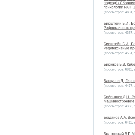
подход) / Сборни
психологии РАН. 1
(просмотров: 4831, з
Бирштейн Б.И., Б
Рефлексивные проц
(просмотров: 4387, з
Бирштейн Б.И., Б
Рефлексивные проц
(просмотров: 4551, з
Бирюков Б.В. Кибе
(просмотров: 6811, з
Блекуэлл Д., Гирш
(просмотров: 4477, з
Бобрышев Д.Н., Р
Машиностроение, 
(просмотров: 4368, з
Богданов А.А. Все
(просмотров: 6411, з
Болтянский В.Г. М