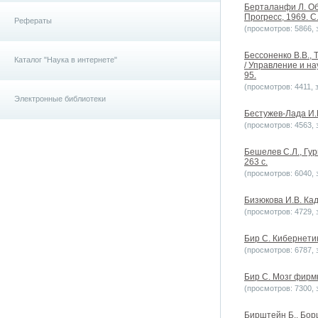
Берталанфи Л. Об
Прогресс, 1969. С.
Рефераты
(просмотров: 5866, з
Бессоненко В.В.,
Каталог "Наука в интернете"
/ Управление и на
95.
(просмотров: 4411, з
Электронные библиотеки
Бестужев-Лада И.В
(просмотров: 4563, з
Бешелев С.Л., Гур
263 с.
(просмотров: 6040, з
Бизюкова И.В. Кад
(просмотров: 4729, з
Бир С. Кибернетик
(просмотров: 6787, з
Бир С. Мозг фирмы.
(просмотров: 7300, з
Бирштейн Б., Бор