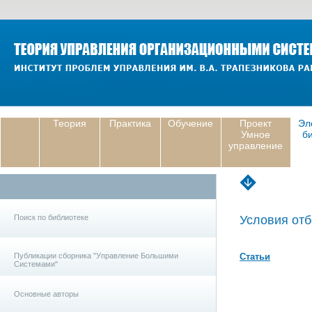
Теория
Практика
Обучение
Проект
Эл
Умное
б
управление
Поиск по библиотеке
Условия отб
Публикации сборника "Управление Большими
Статьи
Системами"
Основные авторы