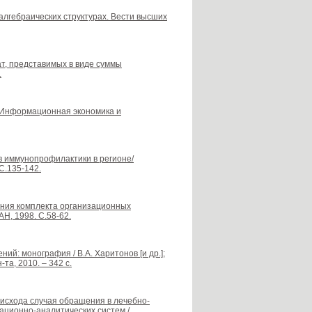
лгебраических структурах. Вести высших
т, представимых в виде суммы
.
/ Информационная экономика и
в иммунопрофилактики в регионе/
С.135-142.
оения комплекта организационных
Н, 1998. С.58-62.
й: монография / В.А. Харитонов [и др.];
-та, 2010. – 342 с.
 исхода случая обращения в лечебно-
ционно-аналитических систем /