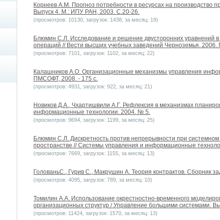
Корнеев А.М. Прогноз потребности в ресурсах на производство п
Выпуск 4. М.: ИПУ РАН, 2003. С.20-26.
(просмотров: 10130, загрузок: 1438, за месяц: 19)
Блюмин С.Л. Исследование и решение двусторонних уравнений в
операций // Вести высших учебных заведений Черноземья. 2006. №
(просмотров: 7101, загрузок: 1102, за месяц: 22)
Калашников А.О. Организационные механизмы управления инфор
ПМСОФТ, 2008. - 175 с.
(просмотров: 4931, загрузок: 922, за месяц: 21)
Новиков Д.А., Чхартишвили А.Г. Рефлексия в механизмах планиро
информационные технологии. 2004. № 5.
(просмотров: 9694, загрузок: 1199, за месяц: 25)
Блюмин С.Л. Дискретность против непрерывности при системном
пространстве // Системы управления и информационные технологи
(просмотров: 7669, загрузок: 1155, за месяц: 13)
ГолованьС., Гурив С., Макрушин А. Теория контрактов. Сборник зад
(просмотров: 4095, загрузок: 789, за месяц: 10)
Томилин А.А. Использование окрестностно-временного моделиро
организационных структур / Управление большими системами. Вып
(просмотров: 11424, загрузок: 1570, за месяц: 13)