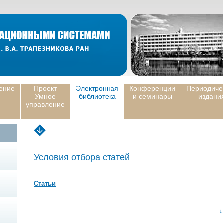
ение
Проект
Электронная
Конференции
Периодиче
Умное
библиотека
и семинары
издани
управление
Условия отбора статей
Статьи
↓