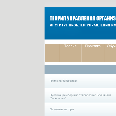
Теория
Практика
Обуч
Поиск по библиотеке
Публикации сборника "Управление Большими
Системами"
Основные авторы