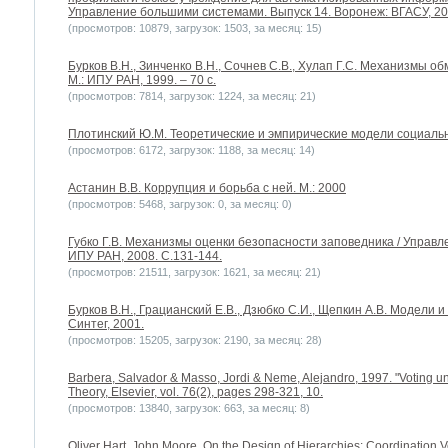
Управление большими системами. Выпуск 14. Воронеж: ВГАСУ, 20
(просмотров: 10879, загрузок: 1503, за месяц: 15)
Бурков В.Н., Зинченко В.Н., Сочнев С.В., Хулап Г.С. Механизмы о
М.: ИПУ РАН, 1999. – 70 с.
(просмотров: 7814, загрузок: 1224, за месяц: 21)
Плотинский Ю.М. Теоретические и эмпирические модели социальных
(просмотров: 6172, загрузок: 1188, за месяц: 14)
Астанин В.В. Коррупция и борьба с ней. М.: 2000
(просмотров: 5468, загрузок: 0, за месяц: 0)
Губко Г.В. Механизмы оценки безопасности заповедника / Управл
ИПУ РАН, 2008. С.131-144.
(просмотров: 21511, загрузок: 1621, за месяц: 21)
Бурков В.Н., Грацианский Е.В., Дзюбко С.И., Щепкин А.В. Модели 
Синтег, 2001.
(просмотров: 15205, загрузок: 2190, за месяц: 28)
Barbera, Salvador & Masso, Jordi & Neme, Alejandro, 1997. "Voting un
Theory, Elsevier, vol. 76(2), pages 298-321, 10.
(просмотров: 13840, загрузок: 663, за месяц: 8)
Oliver Hart, John Moore. On the Design of Hierarchies: Coordination