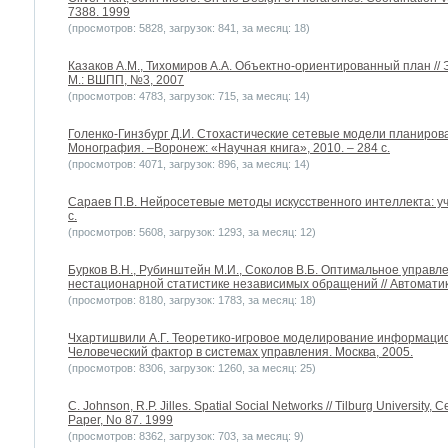
7388. 1999
(просмотров: 5828, загрузок: 841, за месяц: 18)
Казаков А.М., Тихомиров А.А. Объектно-ориентированный план //
М.: ВШПП, №3, 2007
(просмотров: 4783, загрузок: 715, за месяц: 14)
Голенко-Гинзбург Д.И. Стохастические сетевые модели планиров
Монография. –Воронеж: «Научная книга», 2010. – 284 с.
(просмотров: 4071, загрузок: 896, за месяц: 14)
Сараев П.В. Нейросетевые методы искусственного интеллекта: уче
с.
(просмотров: 5608, загрузок: 1293, за месяц: 12)
Бурков B.H., Рубинштейн М.И., Соколов В.Б. Оптимальное управ
нестационарной статистике независимых обращений // Автоматика
(просмотров: 8180, загрузок: 1783, за месяц: 18)
Чхартишвили А.Г. Теоретико-игровое моделирование информацион
Человеческий фактор в системах управления. Москва, 2005.
(просмотров: 8306, загрузок: 1260, за месяц: 25)
C. Johnson, R.P. Jilles. Spatial Social Networks // Tilburg University
Paper, No 87. 1999
(просмотров: 8362, загрузок: 703, за месяц: 9)