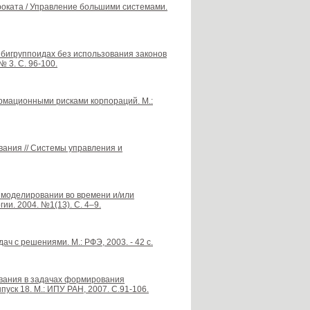
роката / Управление большими системами.
 бигруппоидах без использования законов
 3. С. 96-100.
мационными рисками корпораций. М.:
вания // Системы управления и
 моделировании во времени и/или
и. 2004. №1(13). С. 4–9.
ач с решениями. М.: РФЭ, 2003. - 42 с.
вания в задачах формирования
уск 18. М.: ИПУ РАН, 2007. С.91-106.