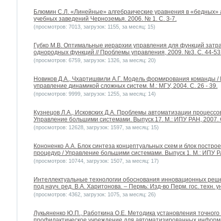
Блюмин С.Л. «Линейные» алгебраические уравнения в «бедных» а
учебных заведений Черноземья. 2006. № 1. С. 3-7.
(просмотров: 7013, загрузок: 1155, за месяц: 15)
Губко М.В. Оптимальные иерархии управления для функций затра
однородных функций // Проблемы управления, 2009. №3. С. 44-53
(просмотров: 6759, загрузок: 1326, за месяц: 20)
Новиков Д.А., Чхартишвили А.Г. Модель формирования команды 
управление динамикой сложных систем. М.: МГУ, 2004. С. 26 - 39.
(просмотров: 9999, загрузок: 1255, за месяц: 14)
Кузнецов Л.А., Исковских Д.А. Проблемы автоматизации процессо
Управление большими системами. Выпуск 17. М.: ИПУ РАН, 2007. 
(просмотров: 12628, загрузок: 1597, за месяц: 15)
Кононенко А.А. Блок синтеза концептуальных схем и блок постр
процедур / Управление большими системами. Выпуск 1. М.: ИПУ РА
(просмотров: 10744, загрузок: 1507, за месяц: 17)
Интеллектуальные технологии обоснования инновационных решени
под науч. ред. В.А. Харитонова. – Пермь: Изд-во Перм. гос. техн. ун
(просмотров: 4362, загрузок: 1075, за месяц: 26)
Лукьяненко Ю.П., Работкина О.Е. Методика установления точного
профилактическое учреждение для автоматизированных информа