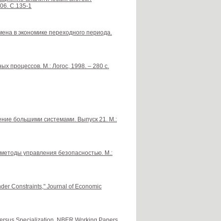
06. С.135-1
бмена в экономике переходного периода.
 процессов. М.: Логос, 1998. – 280 с.
ение большими системами. Выпуск 21. М.:
и методы управления безопасностью. М.:
der Constraints," Journal of Economic
 Versus Specialization. NBER Working Papers,