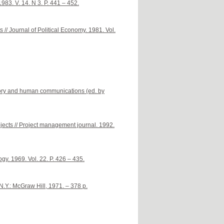
983. V. 14. N 3. P. 441 – 452.
// Journal of Political Economy. 1981. Vol.
eory and human communications (ed. by
ojects // Project management journal. 1992.
y. 1969. Vol. 22. P. 426 – 435.
N.Y.: McGraw Hill, 1971. – 378 p.