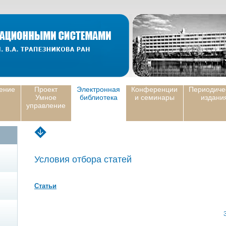
ение
Проект
Электронная
Конференции
Периодиче
Умное
библиотека
и семинары
издани
управление
Условия отбора статей
Статьи