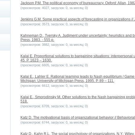
Jackson P.M. The political economy of bureaucracy. Oxford: Allan, 1982
(просмотров: 4027, загрузок: 0, за месяц: 0)
Jenkins G.M. Some practical aspects of forecasting in organizations // Jo
(просмотров: 3573, загрузок: 0, за месяц: 0)
Kahneman D., Tversky A. Judjment under uncertainty: heuristics and 
Press, 1983. - 555 p.
(просмотров: 3882, загрузок: 0, за месяц: 0)
Kalai E. Proportional solutions to bargaining situations: interpersonal 
45. P. 1623 – 1630.
(просмотров: 6605, загрузок: 0, за месяц: 0)
Kalai E., Lahler E. Rational learning leads to Nash equilibrium / Gam
Michigan: University of Michigan Press, 1995. P. 89 – 111.
(просмотров: 6612, загрузок: 0, за месяц: 0)
Kalai E., Smorodinsky M. Other solutions to the Nash bargaining proble
518.
(просмотров: 6709, загрузок: 0, за месяц: 0)
Katz D. The motivational basis of organizational behavior // Behavioral
(просмотров: 6744, загрузок: 0, за месяц: 0)
Katz D., Kahn R.L. The social psychology of organizations. N.Y.: Wiley,