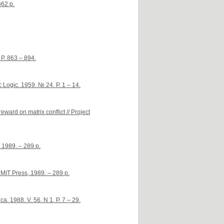
662 p.
 P. 863 – 894.
 Logic. 1959. № 24. P. 1 – 14.
eward on matrix conflict // Project
 1989. – 289 p.
 MIT Press, 1989. – 289 p.
ca. 1988. V. 56. N 1. P. 7 – 29.