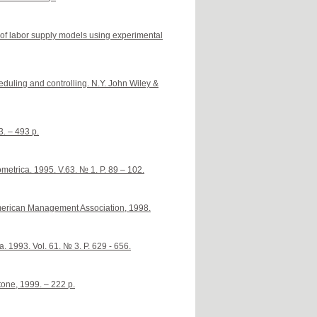
 of labor supply models using experimental
duling and controlling. N.Y. John Wiley &
. – 493 p.
metrica. 1995. V.63. № 1. P. 89 – 102.
 American Management Association, 1998.
. 1993. Vol. 61. № 3. P. 629 - 656.
one, 1999. – 222 p.