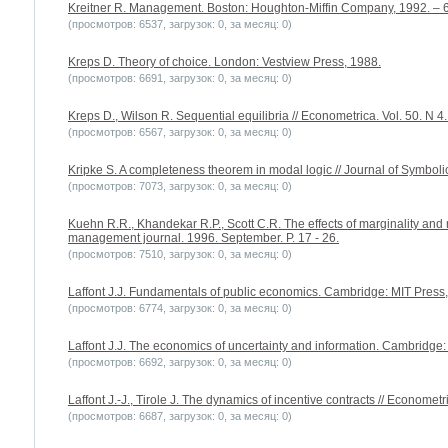
Kreitner R. Management. Boston: Houghton-Miffin Company, 1992. – 
(просмотров: 6537, загрузок: 0, за месяц: 0)
Kreps D. Theory of choice. London: Vestview Press, 1988.
(просмотров: 6691, загрузок: 0, за месяц: 0)
Kreps D., Wilson R. Sequential equilibria // Econometrica. Vol. 50. N 4.
(просмотров: 6567, загрузок: 0, за месяц: 0)
Kripke S. A completeness theorem in modal logic // Journal of Symbolic
(просмотров: 7073, загрузок: 0, за месяц: 0)
Kuehn R.R., Khandekar R.P., Scott C.R. The effects of marginality and r
management journal. 1996. September. P. 17 - 26.
(просмотров: 7510, загрузок: 0, за месяц: 0)
Laffont J.J. Fundamentals of public economics. Cambridge: MIT Press,
(просмотров: 6774, загрузок: 0, за месяц: 0)
Laffont J.J. The economics of uncertainty and information. Cambridge:
(просмотров: 6692, загрузок: 0, за месяц: 0)
Laffont J.-J., Tirole J. The dynamics of incentive contracts // Econometri
(просмотров: 6687, загрузок: 0, за месяц: 0)