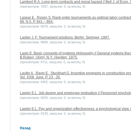
Lambert R.A. Long-term contracts and moral hazard // Bell J. of Econ. 1
(просмотров: 7037, загрузок: 0, за месяц: 0)
Lasear E., Rosen S. Rank-order tournaments as optimal labor contracts 
89. N 5. P. 841 – 864.
(просмотров: 6678, загрузок: 0, за месяц: 0)
Laslier J. F. Tournament solutions. Berlin: Springer, 1997.
(просмотров: 6609, загрузок: 0, за месяц: 0)
Laslo E. Basic concepts of systems philosophy // General systems th
B.Ruben, I.Kim). N.Y.: Hayden, 1975.
(просмотров: 6711, загрузок: 0, за месяц: 0)
Laufer A., Raviv E., Stuckhart G. Incentive programs in construction pr
Vol. XXIII. June. P. 23 - 30.
(просмотров: 6452, загрузок: 0, за месяц: 0)
Lawler E.L. Job design and employee motivation // Personnel psycholog
(просмотров: 6633, загрузок: 0, за месяц: 0)
Lawler E.L. Pay and organization effectiveness: a psychological view. 
(просмотров: 9133, загрузок: 0, за месяц: 0)
Назад