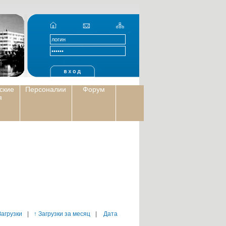
ские
Персоналии
Форум
я
Загрузки
|
↑ Загрузки за месяц
|
Дата