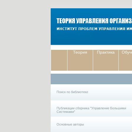
Теория
Практика
Обуч
Поиск по библиотеке
Публикации сборника "Управление Большими
Системами"
Основные авторы