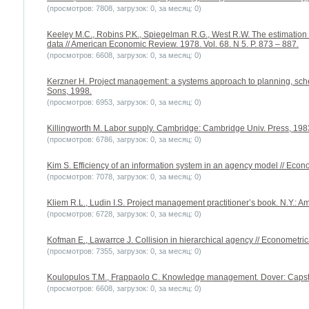
(просмотров: 7808, загрузок: 0, за месяц: 0)
Keeley M.C., Robins P.K., Spiegelman R.G., West R.W. The estimation
data // American Economic Review. 1978. Vol. 68. N 5. P. 873 – 887.
(просмотров: 6608, загрузок: 0, за месяц: 0)
Kerzner H. Project management: a systems approach to planning, sche
Sons, 1998.
(просмотров: 6953, загрузок: 0, за месяц: 0)
Killingworth M. Labor supply. Cambridge: Cambridge Univ. Press, 1983
(просмотров: 6786, загрузок: 0, за месяц: 0)
Kim S. Efficiency of an information system in an agency model // Econo
(просмотров: 7078, загрузок: 0, за месяц: 0)
Kliem R.L., Ludin I.S. Project management practitioner’s book. N.Y.:
(просмотров: 6728, загрузок: 0, за месяц: 0)
Kofman E., Lawarrce J. Collision in hierarchical agency // Econometrica
(просмотров: 7355, загрузок: 0, за месяц: 0)
Koulopulos T.M., Frappaolo C. Knowledge management. Dover: Capst
(просмотров: 6608, загрузок: 0, за месяц: 0)