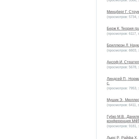
(просмотров: 5388, з
Минцберг Г. Струк
(просмотров: 5734, з
Берж К. Теория гр
(просмотров: 6117, з
Бриллюэн Л. Наука
(просмотров: 6603, з
Ансоф И. Стратеги
(просмотров: 5678, з
Линдсей П., Норма
с.
(просмотров: 7953, з
Мушик Э., Мюллер 
(просмотров: 6411, з
Губко М.В., Данил
конференция МФТИ
(просмотров: 9181, з
Льюс Р., Райфа Х.