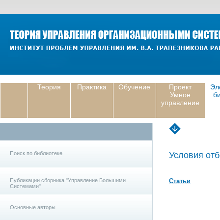
Теория
Практика
Обучение
Проект
Эл
Умное
б
управление
Поиск по библиотеке
Условия отб
Публикации сборника "Управление Большими
Статьи
Системами"
Основные авторы