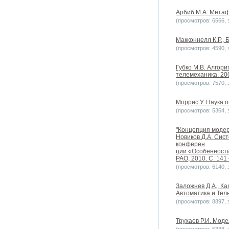
Арбиб М.А. Метафо
(просмотров: 6566, з
Макконнелл К.Р., 
(просмотров: 4590, з
Губко М.В. Алгор
телемеханика. 200
(просмотров: 7570, з
Моррис У. Наука о
(просмотров: 5364, з
"Концепция модер
Новиков Д.А. Сис
конферен
ции «Особенности
РАО, 2010. С. 141 
(просмотров: 6140, з
Заложнев Д.А., К
Автоматика и Теле
(просмотров: 8897, з
Трухаев Р.И. Мод