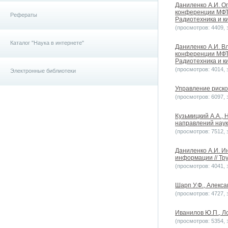
Даниленко А.И. О
конференции МФТ
Рефераты
Радиотехника и ки
(просмотров: 4409, з
Каталог "Наука в интернете"
Даниленко А.И. В
конференции МФТ
Радиотехника и ки
(просмотров: 4014, з
Электронные библиотеки
Управление риском
(просмотров: 6097, з
Кузьмицкий А.А.,
направлений науки
(просмотров: 7512, з
Даниленко А.И. И
информации // Тр
(просмотров: 4041, з
Шарп У.Ф., Алекса
(просмотров: 4727, з
Иванилов Ю.П., Ло
(просмотров: 5354, з