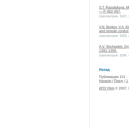
S.T. Rapatskaya. M
— P. 492-497.
(просмотров: 3167, з
V.N. Burkov, V.A. K
and remote control
(просмотров: 3303, з
A.V. Shchepkin. Dyn
1391-1395.
(просмотров: 3296, з
Назад
Публикации 151 - 
Начало
|
Пред.
|
1
ИПУ РАН
© 2007.