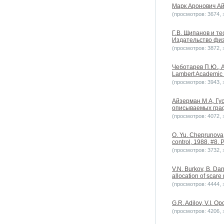
Марк Аронович Ай
(просмотров: 3674, з
Г.В. Щипанов и те
Издательство физ
(просмотров: 3872, з
Чеботарев П.Ю., А
Lambert Academic 
(просмотров: 3943, з
Айзерман М А, Гус
описываемых графа
(просмотров: 4072, з
O. Yu. Cheprunova,
control, 1988. #8. 
(просмотров: 3732, з
V.N. Burkov, B. Da
allocation of scare
(просмотров: 4444, з
G.R. Adilov, V.I. O
(просмотров: 4206, з