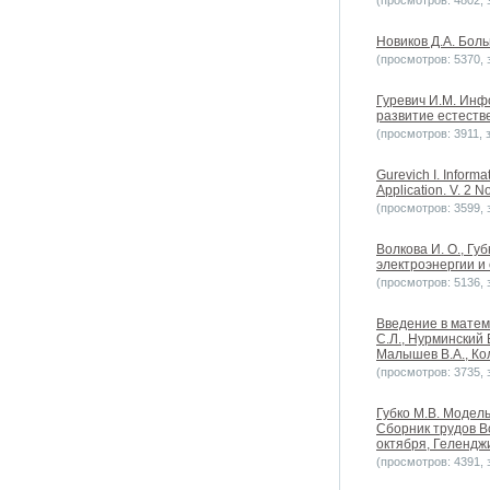
(просмотров: 4802, з
Новиков Д.А. Боль
(просмотров: 5370, з
Гуревич И.М. Ин
развитие естестве
(просмотров: 3911, з
Gurevich I. Informa
Application. V. 2 N
(просмотров: 3599, з
Волкова И. О., Гу
электроэнергии и 
(просмотров: 5136, з
Введение в матем
С.Л., Нурминский 
Малышев В.А., Кол
(просмотров: 3735, з
Губко М.В. Модел
Сборник трудов В
октября, Геленджи
(просмотров: 4391, з