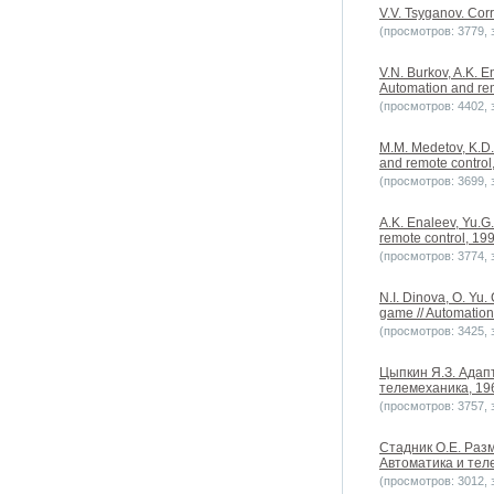
V.V. Tsyganov. Cor
(просмотров: 3779, з
V.N. Burkov, A.K. E
Automation and rem
(просмотров: 4402, з
M.M. Medetov, K.D.
and remote control,
(просмотров: 3699, з
A.K. Enaleev, Yu.G.
remote control, 199
(просмотров: 3774, з
N.I. Dinova, O. Yu
game // Automation
(просмотров: 3425, з
Цыпкин Я.З. Адапт
телемеханика, 196
(просмотров: 3757, з
Стадник О.Е. Раз
Автоматика и теле
(просмотров: 3012, з