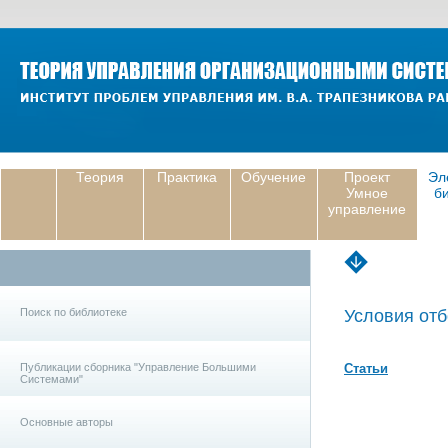
Теория
Практика
Обучение
Проект
Эл
Умное
б
управление
Поиск по библиотеке
Условия отб
Публикации сборника "Управление Большими
Статьи
Системами"
Основные авторы