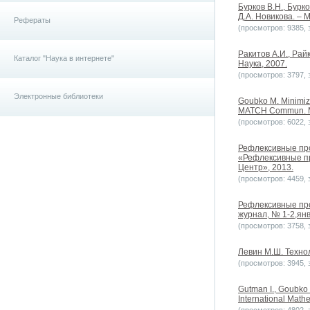
Бурков В.Н., Бурк
Д.А. Новикова. – М
Рефераты
(просмотров: 9385, з
Ракитов А.И., Рай
Каталог "Наука в интернете"
Наука, 2007.
(просмотров: 3797, з
Электронные библиотеки
Goubko M. Minimizi
MATCH Commun. Mat
(просмотров: 6022, з
Рефлексивные про
«Рефлексивные про
Центр», 2013.
(просмотров: 4459, з
Рефлексивные пр
журнал, № 1-2,янв
(просмотров: 3758, з
Левин М.Ш. Техно
(просмотров: 3945, з
Gutman I., Goubko M
International Mathem