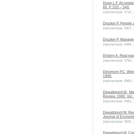
Dunn L.F. An empiri
60. P. 533 – 540.
(просмотров: 5722, з
Drucker P. People 
(просмотров: 5907, з
Drucker P. Manageme
(просмотров: 6985, з
Drobny A. Real wa
(просмотров: 5760, з
Dinsmore P.C. Winn
1999.
(просмотров: 5960, з
Dewatripont M., Ma
Review. 1990. Vol. 
(просмотров: 6462, з
Dewatripont M. Rene
Journal of Economic
(просмотров: 5831, з
Dewatripont M. Comm