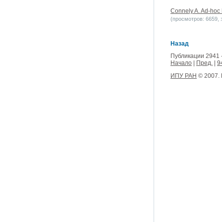
Connely A. Ad-hoc h
(просмотров: 6659, з
Назад
Публикации 2941 
Начало
|
Пред.
|
9
ИПУ РАН
© 2007.