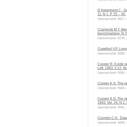
D’Aspermont C., Ger
11. N 1. P. 25 – 45.
(просмотров: 6627, з
Czarnecki M.T. Man
benchmarking. N.Y
(просмотров: 6278, з
Crawford V.P. Long-
(просмотров: 6680, з
Cooper R. A note o
Lett. 1983. V.12. № 
(просмотров: 6090, з
Cooper K.G. The re
(просмотров: 6568, з
Cooper K.G. The re
1993. Vol. 24. N 1. 
(просмотров: 6891, з
Coombs C.H., Dawes
(просмотров: 6849, з