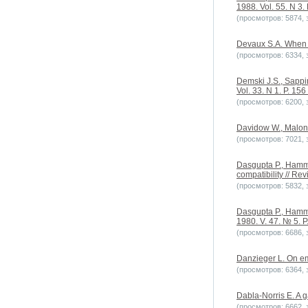
1988. Vol. 55. N 3.
(просмотров: 5874, з
Devaux S.A. When th
(просмотров: 6334, з
Demski J.S., Sappin
Vol. 33. N 1. P. 156
(просмотров: 6200, з
Davidow W., Malone
(просмотров: 7021, з
Dasgupta P., Hammo
compatibility // Re
(просмотров: 5832, з
Dasgupta P., Hammon
1980. V. 47. № 5. P
(просмотров: 6686, з
Danzieger L. On emp
(просмотров: 6364, з
Dabla-Norris E. A g
(просмотров: 6662, з