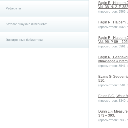
Fagin R., Halpern J
Vol. 38. № 2. P. 38
Рефераты
(просмотров: 3566, з
Fagin R., Halpern 
Каталог "Наука в интернете"
(просмотров: 4568, з
Fagin R., Halpern 
Электронные библиотеки
Vol. 96. P. 89 – 105
(просмотров: 3561, з
Fagin R., Geanakop
knowledge // Intern
(просмотров: 3541, з
Evans G. Sequential
510.
(просмотров: 3581, з
Eaton B.C., White W
(просмотров: 3340, з
Dunn L.F. Measureme
373 – 393.
(просмотров: 5935, з