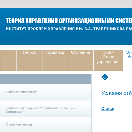
Теория
Практика
Обучение
Проект
Эл
Умное
б
управление
Поиск по библиотеке
Условия отб
Публикации сборника "Управление Большими
Статьи
Системами"
Основные авторы