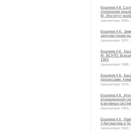
Еналеев A.K. Сог
отклонение реали
М.: Институт проб
(просмотров: 5483, з
Еналеев A.K., Зи
загрузки прокатны
(просмотров: 5297, з
Еналеев A.K., Каз
М.: ВСНТО. Всесо
1983
(просмотров: 5388, з
Еналеев A.K., Ка
процессами. Алма
(просмотров: 5379, з
Еналеев A.K., Ку
итерационной схе
в активных систем
(просмотров: 5403, з
Еналеев А.К., Ла
// Автоматика и Т
(просмотров: 5563, з