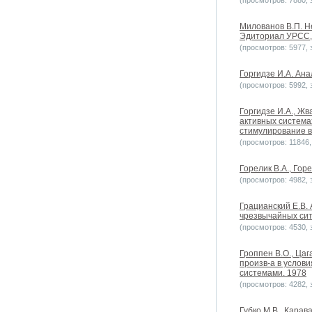
(просмотров: 7880, з
Милованов В.П. Н
Эдиториал УРСС, 2
(просмотров: 5977, з
Горгидзе И.A. Ана
(просмотров: 5992, з
Горгидзе И.A., Жв
активных система
стимулирование в
(просмотров: 11846, 
Горелик В.А., Гор
(просмотров: 4982, з
Грацианский Е.В.
чрезвычайных сит
(просмотров: 4530, з
Гроппен В.О., Ца
произв-а в услов
системами. 1978
(просмотров: 4282, з
Губко М.В., Карав