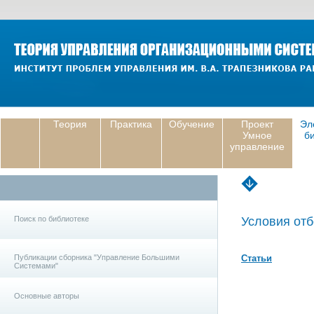
Теория
Практика
Обучение
Проект
Эл
Умное
б
управление
Поиск по библиотеке
Условия отб
Публикации сборника "Управление Большими
Статьи
Системами"
Основные авторы