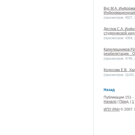
Вус М.А. Информ
Информационная б
(просмотров: 4927, з
Дятлов С.А. Инфо
студенческой нау
(просмотров: 4354, з
Капелюшников Р.И.
реабилитации. : 
(просмотров: 4745, з
Колосова Е.В., Ха
(просмотров: 11103, 
Назад
Публикации 151 - 
Начало
|
Пред.
|
1
ИПУ РАН
© 2007.