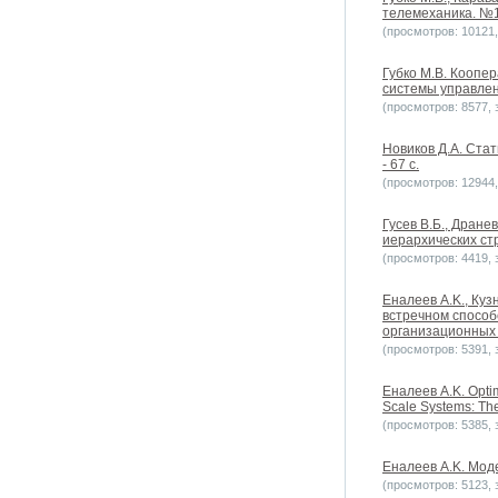
телемеханика. №1
(просмотров: 10121, 
Губко М.В. Коопе
системы управлени
(просмотров: 8577, з
Новиков Д.А. Стат
- 67 с.
(просмотров: 12944, 
Гусев В.Б., Дране
иерархических стр
(просмотров: 4419, з
Еналеев A.K., Ку
встречном способ
организационных 
(просмотров: 5391, з
Еналеев A.K. Optim
Scale Systems: The
(просмотров: 5385, з
Еналеев A.K. Мод
(просмотров: 5123, з