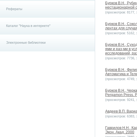
Бурков B.H., Руб
нестационарной с
Рефераты
(просмотров: 8177, з
Бурков B.H., Сок
Каталог "Наука в интернете"
лентах для случая
(просмотров: 5162, з
Электронные библиотеки
Бурков B.H., Сухо
ями и раз-ми в у
исследований, раз
(просмотров: 7736, з
Бурков B.H., Фил
Автоматика и Теле
(просмотров: 4749, з
Бурков B.H., Черк
Pergamon Press. Pr
(просмотров: 9241, з
Авдеев В.П. Вари
(просмотров: 6383, з
Гаврилов Н.Н., Ка
Экон. Акад. 2000