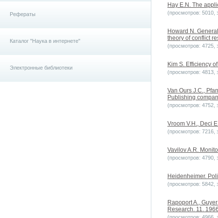
Hay E.N. The applic
(просмотров: 5010, з
Рефераты
Howard N. General
theory of conflict r
Каталог "Наука в интернете"
(просмотров: 4725, з
Kim S. Efficiency o
Электронные библиотеки
(просмотров: 4813, з
Van Ours J.C., Pfa
Publishing compan
(просмотров: 4752, з
Vroom V.H., Deci 
(просмотров: 7216, з
Vavilov A.R. Moni
(просмотров: 4790, з
Heidenheimer. Poli
(просмотров: 5842, з
Rapoport A., Guyer
Research. 11. 196
(просмотров: 4966, з