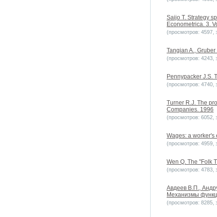
Saijo T. Strategy s
Econometrica. 3. V
(просмотров: 4597, з
Tangian A., Gruber 
(просмотров: 4243, з
Pennypacker J.S. T
(просмотров: 4740, з
Turner R.J. The pr
Companies. 1996
(просмотров: 6052, з
Wages: a worker's 
(просмотров: 4959, з
Wen Q. The "Folk T
(просмотров: 4783, з
Авдеев В.П., Андр
Механизмы функци
(просмотров: 8285, з