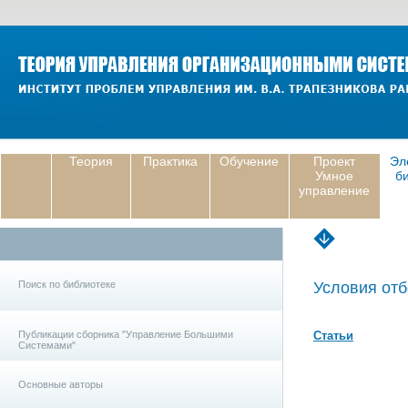
Теория
Практика
Обучение
Проект
Эл
Умное
б
управление
Поиск по библиотеке
Условия отб
Публикации сборника "Управление Большими
Статьи
Системами"
Основные авторы