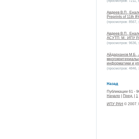
(просмотров: 7211, з
Авдеев В.П., Енале
Preprints of 11th 
(просмотров: 8567, з
Авдеев В.П., Ена
АСУТП. М.: ИПУ 
(просмотров: 9636, з
Айдарханов М.Б.,
многокритериальн
информатики и уп
(просмотров: 4846, з
Назад
Публикации 61 - 9
Начало
|
Пред.
|
1
ИПУ РАН
© 2007.