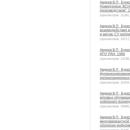
Авдеев В.П., Бурк
Новокузнецк: ВСН
производством". 
(просмотров: 11260, 
Авдеев В.П., Бурк
взаимодействия в
и автом. СУ непре
(просмотров: 10717, 
Авдеев В.П., Бурк
ИПУ РАН. 1986
(просмотров: 12196, 
Авдеев В.П., Бурк
функционирования
организационных 
(просмотров: 11434, 
Авдеев В.П., Бурк
игровых обучающих
vzdelavani dospel
(просмотров: 10990, 
Авдеев В.П., Бурк
многовариантной 
обзорная информа