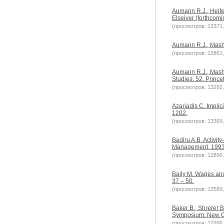
Aumann R.J., Heife
Elseiver (forthcomi
(просмотров: 13371, 
Aumann R.J., Mashl
(просмотров: 13861, 
Aumann R.J., Mashl
Studies. 52. Prince
(просмотров: 13292, 
Azariadis C. Implic
1202.
(просмотров: 13369, 
Badiru A.B. Activit
Management. 1993. 
(просмотров: 12899, 
Baily M. Wages and
37 – 50.
(просмотров: 13589, 
Baker B., Shrerer B
Symposium. New O
(просмотров: 12996, 