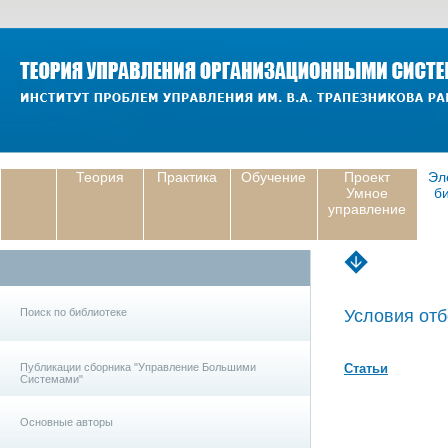
Теория
Практика
Обучение
Проект
Эл
Умное
б
управление
Поиск по библиотеке
Условия отб
Публикации сборника "Управление Большими
Статьи
Системами"
Основные авторы