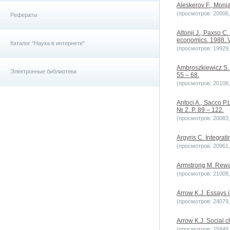
Aleskerov F., Monja
(просмотров: 20006, 
Рефераты
Altonji J., Paxso C
economics. 1988. Vo
Каталог "Наука в интернете"
(просмотров: 19929, 
Ambroszkiewicz S. O
Электронные библиотеки
55 – 68.
(просмотров: 20108, 
Antoci A., Sacco P.
№ 2. P. 89 – 122.
(просмотров: 20083, 
Argyris C. Integrati
(просмотров: 20961, 
Armstrong M. Rewa
(просмотров: 21008, 
Arrow K.J. Essays 
(просмотров: 24079, 
Arrow K.J. Social c
(просмотров: 15849, 