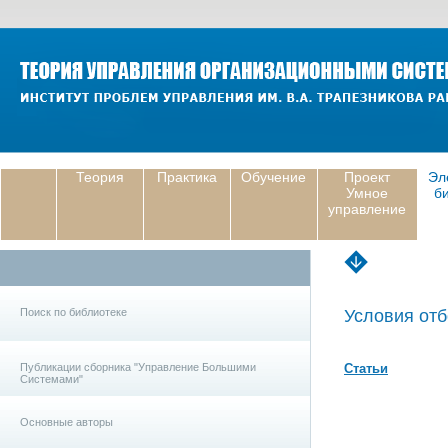
Теория
Практика
Обучение
Проект
Эл
Умное
б
управление
Поиск по библиотеке
Условия отб
Публикации сборника "Управление Большими
Статьи
Системами"
Основные авторы