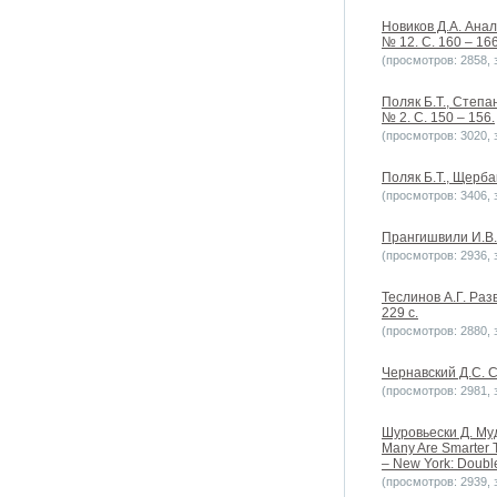
Новиков Д.А. Ана
№ 12. C. 160 – 166
(просмотров: 2858, з
Поляк Б.Т., Степа
№ 2. С. 150 – 156.
(просмотров: 3020, з
Поляк Б.Т., Щерба
(просмотров: 3406, з
Прангишвили И.В. 
(просмотров: 2936, з
Теслинов А.Г. Раз
229 с.
(просмотров: 2880, з
Чернавский Д.С. С
(просмотров: 2981, з
Шуровьески Д. Муд
Many Are Smarter 
– New York: Double
(просмотров: 2939, з