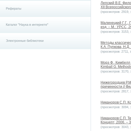
Лепский В.Е. Фил
XII Всероссийског
Рефераты
(просмотров: 2919, з
Малинецкий Г.Г., 
Каталог "Наука в интернете"
изд. – М.: УРСС, 2
(просмотров: 3153, з
Электронные библиотеки
Методы классичес
К.А. Пупкова, Н.Д.
(просмотров: 2711, з
Морз Ф., Кимбелл 
Kimball G. Methods
(просмотров: 3170, з
Нижегородцев Р.М
причинности // Фи
(просмотров: 2817, з
Никаноров С.П. Ко
(просмотров: 3094, з
Никаноров С.П. Т
Концепт, 2006. – 3
(просмотров: 3043, з