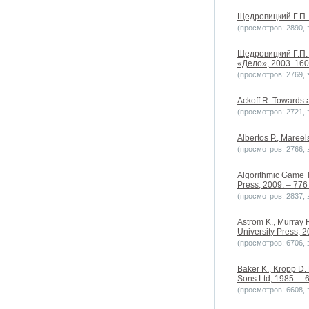
Щедровицкий Г.П. 
(просмотров: 2890, з
Щедровицкий Г.П.
«Дело», 2003. 160
(просмотров: 2769, з
Ackoff R. Towards 
(просмотров: 2721, з
Albertos P., Mareel
(просмотров: 2766, з
Algorithmic Game T
Press, 2009. – 776
(просмотров: 2837, з
Astrom K., Murray R
University Press, 20
(просмотров: 6706, з
Baker K., Kropp D.
Sons Ltd, 1985. – 
(просмотров: 6608, з