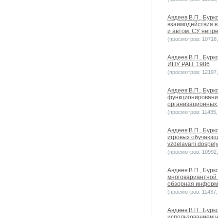
Авдеев В.П., Бурк
взаимодействия в
и автом. СУ непре
(просмотров: 10718, 
Авдеев В.П., Бурк
ИПУ РАН. 1986
(просмотров: 12197, 
Авдеев В.П., Бурк
функционирования
организационных 
(просмотров: 11435, 
Авдеев В.П., Бурк
игровых обучающих
vzdelavani dospel
(просмотров: 10992, 
Авдеев В.П., Бурк
многовариантной 
обзорная информа
(просмотров: 11437, 
Авдеев В.П., Бурк
использованием н