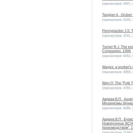
(просмотров: 4597, з
Tangian A., Gruber 
(просмотров: 4243, з
Pennypacker J.S. T
(просмотров: 4741, з
Turner R.J. The pr
Companies. 1996
(просмотров: 6052, з
Wages: a worker's 
(просмотров: 4959, з
Wen Q. The "Folk T
(просмотров: 4783, з
Авдеев В.П., Андр
Механизмы функци
(просмотров: 8285, з
Авдеев В.П., Бурк
Новокузнецк: ВСН
производством". 
(просмотров: 11262, 