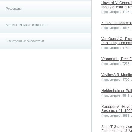
Howard N. General
theory of conflict r
Рефераты
(просмотров: 4725, з
Kim S. Efficiency o
Каталог "Наука в интернете"
(просмотров: 4813, з
Van Ours J.C., Pfa
Электронные библиотеки
Publishing compan
(просмотров: 4752, з
Vroom V.H., Deci 
(просмотров: 7216, з
Vavilov A.R. Moni
(просмотров: 4790, з
Heidenheimer. Poli
(просмотров: 5842, з
Rapoport A., Guyer
Research. 11. 196
(просмотров: 4966, з
Saijo T. Strategy s
Econometrica. 3. V