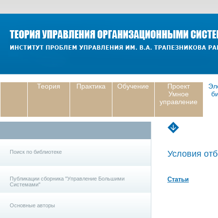
Теория
Практика
Обучение
Проект
Эл
Умное
б
управление
Поиск по библиотеке
Условия отб
Публикации сборника "Управление Большими
Статьи
Системами"
Основные авторы