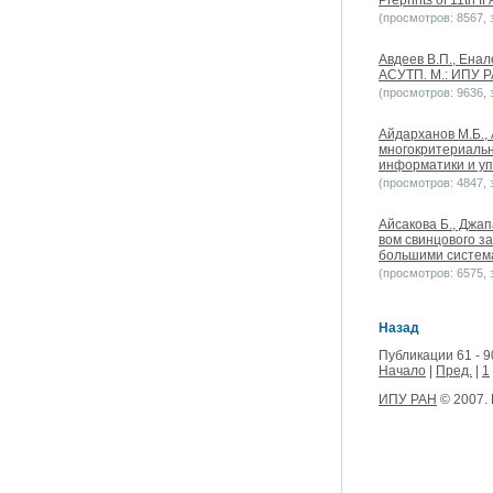
Preprints of 11th 
(просмотров: 8567, з
Авдеев В.П., Ена
АСУТП. М.: ИПУ 
(просмотров: 9636, з
Айдарханов М.Б.,
многокритериальн
информатики и уп
(просмотров: 4847, з
Айсакова Б., Джа
вом свинцового з
большими систем
(просмотров: 6575, з
Назад
Публикации 61 - 9
Начало
|
Пред.
|
1
ИПУ РАН
© 2007.