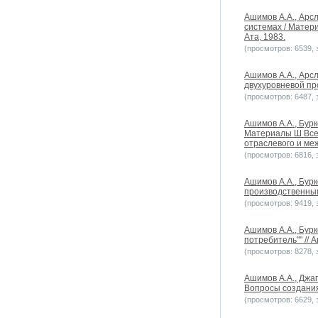
Ашимов А.А., Арс
системах / Матер
Ата, 1983.
(просмотров: 6539, з
Ашимов А.А., Арс
двухуровневой пр
(просмотров: 6487, з
Ашимов А.А., Бур
Материалы Ш Все
отраслевого и ме
(просмотров: 6816, з
Ашимов А.А., Бурк
производственным
(просмотров: 9419, з
Ашимов А.А., Бур
потребитель"" // 
(просмотров: 8278, з
Ашимов А.А., Джа
Вопросы создания
(просмотров: 6629, з