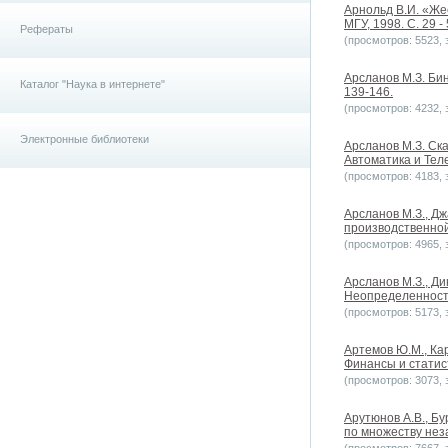
Арнольд В.И. «Же
МГУ, 1998. С. 29 - 
Рефераты
(просмотров: 5523, з
Арсланов М.З. Бин
Каталог "Наука в интернете"
139-146.
(просмотров: 4232, з
Электронные библиотеки
Арсланов М.З. Ск
Автоматика и Тел
(просмотров: 4183, з
Арсланов М.З., Д
производственной
(просмотров: 4965, з
Арсланов М.З., Д
Неопределенность
(просмотров: 5173, з
Артемов Ю.М., Ка
Финансы и статист
(просмотров: 3073, з
Арутюнов А.В., Б
по множеству неза