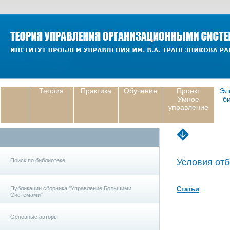
Теория
Практика
Обучение
Проект
Эл
Умное
б
управление
Поиск по библиотеке
Условия отб
Публикации сборника "Управление Большими
Статьи
Системами"
Основные авторы