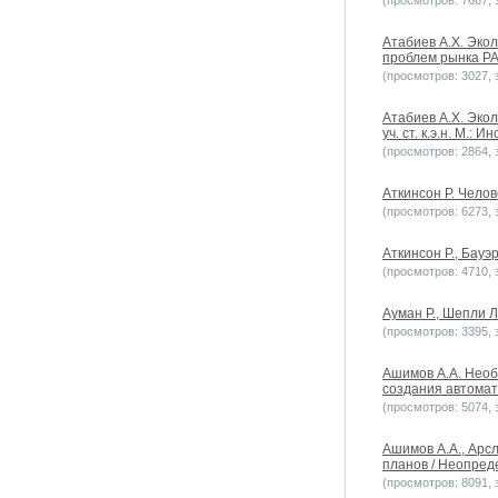
(просмотров: 7667, з
Атабиев А.Х. Экол
проблем рынка РАН
(просмотров: 3027, з
Атабиев А.Х. Эко
уч. ст. к.э.н. М.:
(просмотров: 2864, з
Аткинсон Р. Челов
(просмотров: 6273, з
Аткинсон Р., Бауэ
(просмотров: 4710, з
Ауман Р., Шепли Л
(просмотров: 3395, з
Ашимов А.А. Необ
создания автомат
(просмотров: 5074, з
Ашимов А.А., Арсл
планов / Неопреде
(просмотров: 8091, з