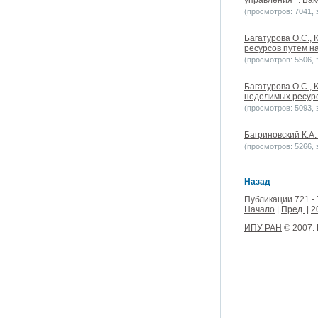
управления"". Баку
(просмотров: 7041, з
Багатурова О.С.,
ресурсов путем на
(просмотров: 5506, з
Багатурова О.С.,
неделимых ресурс
(просмотров: 5093, з
Багриновский К.А.
(просмотров: 5266, з
Назад
Публикации 721 - 
Начало
|
Пред.
|
2
ИПУ РАН
© 2007.