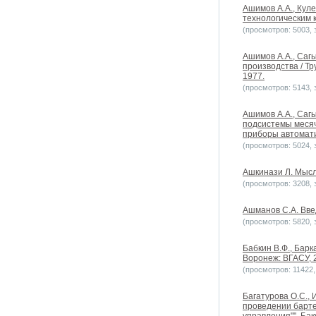
Ашимов А.А., Кул
технологическим к
(просмотров: 5003, з
Ашимов А.А., Саг
производства / Т
1977.
(просмотров: 5143, з
Ашимов А.А., Саг
подсистемы месяч
приборы автомати
(просмотров: 5024, з
Ашкинази Л. Мысли
(просмотров: 3208, з
Ашманов С.А. Введ
(просмотров: 5820, з
Бабкин В.Ф., Бар
Воронеж: ВГАСУ, 2
(просмотров: 11422, 
Багатурова О.С.,
проведении барте