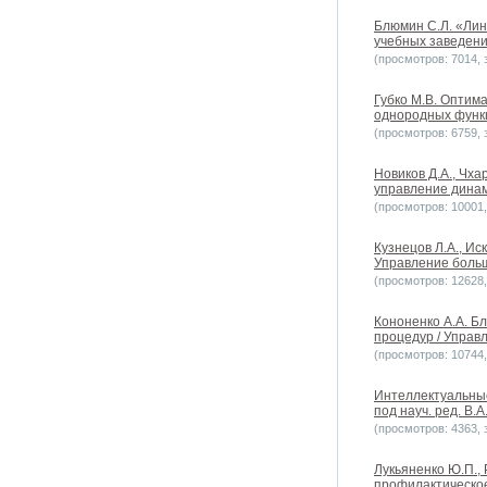
Блюмин С.Л. «Лин
учебных заведений
(просмотров: 7014, з
Губко М.В. Оптим
однородных функц
(просмотров: 6759, з
Новиков Д.А., Чх
управление динами
(просмотров: 10001, 
Кузнецов Л.А., И
Управление больш
(просмотров: 12628, 
Кононенко А.А. Б
процедур / Управл
(просмотров: 10744, 
Интеллектуальные
под науч. ред. В.А
(просмотров: 4363, з
Лукьяненко Ю.П.,
профилактическо