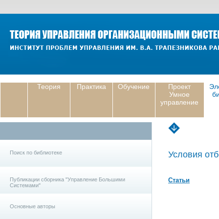
Теория
Практика
Обучение
Проект
Эл
Умное
б
управление
Поиск по библиотеке
Условия отб
Публикации сборника "Управление Большими
Статьи
Системами"
Основные авторы