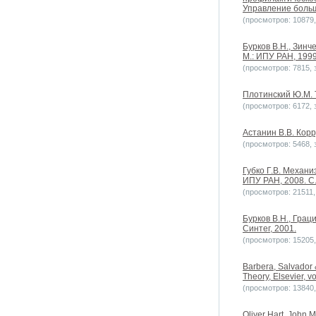
Управление больш
(просмотров: 10879, 
Бурков В.Н., Зинч
М.: ИПУ РАН, 1999.
(просмотров: 7815, з
Плотинский Ю.М. Т
(просмотров: 6172, з
Астанин В.В. Корр
(просмотров: 5468, з
Губко Г.В. Механ
ИПУ РАН, 2008. С
(просмотров: 21511, 
Бурков В.Н., Грац
Синтег, 2001.
(просмотров: 15205, 
Barbera, Salvador 
Theory, Elsevier, v
(просмотров: 13840, 
Oliver Hart, John 