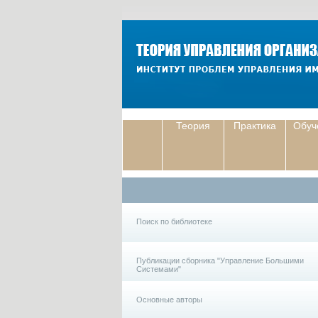
Теория
Практика
Обуч
Поиск по библиотеке
Публикации сборника "Управление Большими
Системами"
Основные авторы