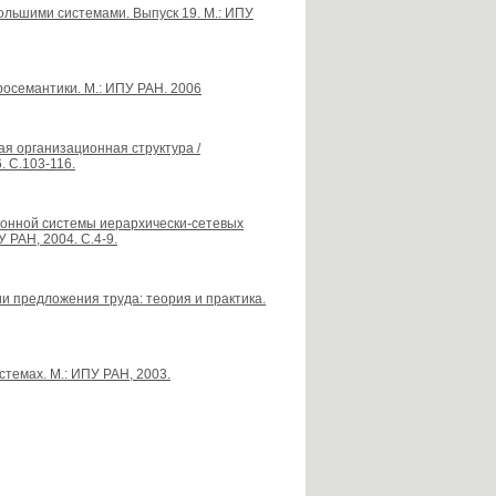
ольшими системами. Выпуск 19. М.: ИПУ
осемантики. М.: ИПУ РАН. 2006
я организационная структура /
. С.103-116.
онной системы иерархически-сетевых
 РАН, 2004. С.4-9.
ии предложения труда: теория и практика.
темах. М.: ИПУ РАН, 2003.