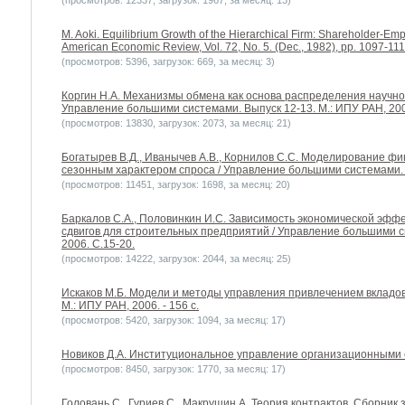
(просмотров: 12337, загрузок: 1967, за месяц: 13)
M. Aoki. Equilibrium Growth of the Hierarchical Firm: Shareholder-E
American Economic Review, Vol. 72, No. 5. (Dec., 1982), pp. 1097-111
(просмотров: 5396, загрузок: 669, за месяц: 3)
Коргин Н.А. Механизмы обмена как основа распределения научной
Управление большими системами. Выпуск 12-13. М.: ИПУ РАН, 200
(просмотров: 13830, загрузок: 2073, за месяц: 21)
Богатырев В.Д., Иванычев А.В., Корнилов С.С. Моделирование ф
сезонным характером спроса / Управление большими системами. В
(просмотров: 11451, загрузок: 1698, за месяц: 20)
Баркалов С.А., Половинкин И.С. Зависимость экономической эфф
сдвигов для строительных предприятий / Управление большими си
2006. С.15-20.
(просмотров: 14222, загрузок: 2044, за месяц: 25)
Искаков М.Б. Модели и методы управления привлечением вкладов 
М.: ИПУ РАН, 2006. - 156 с.
(просмотров: 5420, загрузок: 1094, за месяц: 17)
Новиков Д.А. Институциональное управление организационными си
(просмотров: 8450, загрузок: 1770, за месяц: 17)
Головань С., Гуриев С., Макрушин А. Теория контрактов. Сборник з