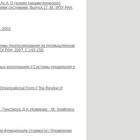
в Ас.А. О теории параметрического
ими системами. Выпуск 17. М.: ИПУ РАН,
. 2003
облемы прогнозирования на промышленном
У РАН, 2007. С.143-158.
ых корпорациях // Системы управления и
 Organizational Form // The Review of
 Гинсберга, Д.А. Новикова. - М.: КомКнига,
ом функционале стоимости / Управление