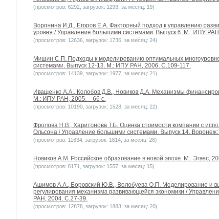
(просмотров: 6292, загрузок: 1293, за месяц: 19)
Воронина И.Д., Егоров Е.А. Факторный подход к управлению раз
уровня / Управление большими системами. Выпуск 6. М.: ИПУ РАН,
(просмотров: 12636, загрузок: 1736, за месяц: 24)
Мишин С.П. Подходы к моделированию оптимальных многоуровне
системами. Выпуск 12-13. М.: ИПУ РАН, 2006. С.109-117.
(просмотров: 14139, загрузок: 1977, за месяц: 21)
Иващенко А.А., Колобов Д.В., Новиков Д.А. Механизмы финансир
М.: ИПУ РАН, 2005. – 66 с.
(просмотров: 10190, загрузок: 1528, за месяц: 22)
Фролова Н.В., Харитонова Т.Б. Оценка стоимости компании с ис
Ольсона / Управление большими системами. Выпуск 14. Воронеж: 
(просмотров: 11634, загрузок: 1814, за месяц: 28)
Новиков А.М. Российское образование в новой эпохе. М.: Эгвес, 200
(просмотров: 8171, загрузок: 1557, за месяц: 15)
Ашимов А.А., Боровский Ю.В., Волобуева О.П. Моделирование и 
регулирования механизма развивающейся экономики / Управлени
РАН, 2004. С.27-39.
(просмотров: 12878, загрузок: 1883, за месяц: 20)