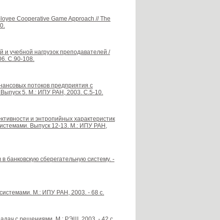
mployee Cooperative Game Approach // The
0.
 и учебной нагрузок преподавателей /
6. С.90-108.
инансовых потоков предприятия с
ыпуск 5. М.: ИПУ РАН, 2003. С.5-10.
ективности и энтропийных характеристик
стемами. Выпуск 12-13. М.: ИПУ РАН,
в банковскую сберегательную систему. -
стемами. М.: ИПУ РАН, 2003. - 68 с.
адач с решениями. М.: РЭШ, 2003. - 42 с.