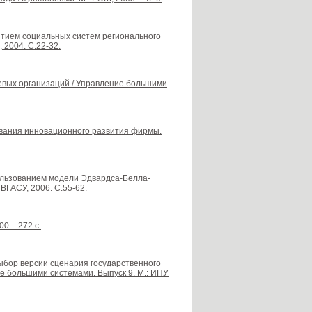
витием социальных систем регионального
 2004. С.22-32.
вых организаций / Управление большими
ования инновационного развития фирмы.
пользованием модели Эдвардса-Белла-
ВГАСУ, 2006. С.55-62.
0. - 272 c.
выбор версии сценария государственного
е большими системами. Выпуск 9. М.: ИПУ