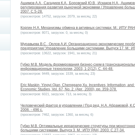
Ашимов А.А., Сагадиев К.А., Боровский Ю.В., Искаков Н.А., Ашимо
регулирования развития рыночной экономики / Управление больш
2007. С.5-28.
(просмотров: 14752, загрузок: 2079, за месяц: 22)
Коргин Н.А. Механизмы обмена в активных системах. М.: ИПУ РАН
(просмотров: 8071, загрузок: 0, за месяц: 0)
Муравьева В.С., Орлов А.И. Организационно-экономические пр
предприятии/ Управление большими системами. Выпуск 17. М.: ИП
(просмотров: 13622, загрузок: 1941, за месяц: 21)
Губко М.В. Модель формирования бизнес-схем в транснациональн
информационные технологии, 2003, 1-2(12), C. 44-48.
(просмотров: 9449, загрузок: 1539, за месяц: 23)
Eric Maskin, Yingyi Qian, Chenggang Xu. Incentives, Information, and
Economic Studies, Vol. 67, No. 2. (Apr., 2000), pp. 359-378.
(просмотров: 6021, загрузок: 713, за месяц: 3)
Человеческий фактор в управлении / Под ред. Н.А. Абрамовой, К.С.
2006. - 496 с.
(просмотров: 7462, загрузок: 1360, за месяц: 6)
Губко М.В. Оптимальные иерархические структуры при монотонн
большими системами. Выпуск 3. М.: ИПУ РАН, 2003. С.27-34.