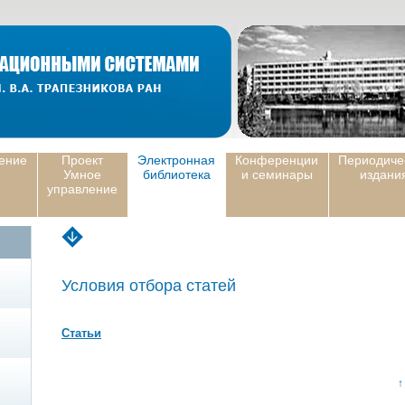
ение
Проект
Электронная
Конференции
Периодиче
Умное
библиотека
и семинары
издани
управление
Условия отбора статей
Статьи
↑