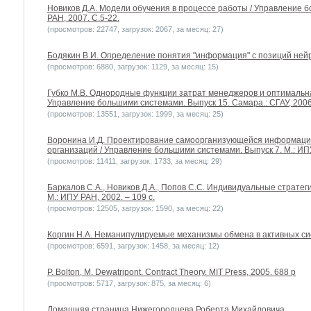
Новиков Д.А. Модели обучения в процессе работы / Управление б
РАН, 2007. С.5-22.
(просмотров: 22747, загрузок: 2067, за месяц: 27)
Бодякин В.И. Определение понятия "информация" с позиций нейр
(просмотров: 6880, загрузок: 1129, за месяц: 15)
Губко М.В. Однородные функции затрат менеджеров и оптимальна
Управление большими системами. Выпуск 15. Самара.: СГАУ, 2006
(просмотров: 13551, загрузок: 1999, за месяц: 25)
Воронина И.Д. Проектирование самоорганизующейся информаци
организаций / Управление большими системами. Выпуск 7. М.: ИПУ
(просмотров: 11411, загрузок: 1733, за месяц: 29)
Баркалов С.А., Новиков Д.А., Попов С.С. Индивидуальные стратег
М.: ИПУ РАН, 2002. – 109 с.
(просмотров: 12505, загрузок: 1590, за месяц: 22)
Коргин Н.А. Неманипулируемые механизмы обмена в активных сис
(просмотров: 6591, загрузок: 1458, за месяц: 12)
P. Bolton, M. Dewatripont. Contract Theory. MIT Press, 2005. 688 p
(просмотров: 5717, загрузок: 875, за месяц: 6)
Домашняя страница Нижегородцева Роберта Михайловича