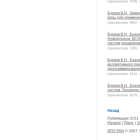
(просмотров: 7636, з
Бурков B.H., Зимо
игры для примене
(просмотров: 8847, з
Бурков B.H., Ена
Новокузнецк: ВСН
систем управлени
(просмотров: 7205, з
Бурков B.H., Енал
коллективного пр
программировани
(просмотров: 8141, з
Бурков B.H., Ена
систем. Таллиннн
(просмотров: 8276, з
Назад
Публикации 3151 
Начало
|
Пред.
|
1
ИПУ РАН
© 2007.