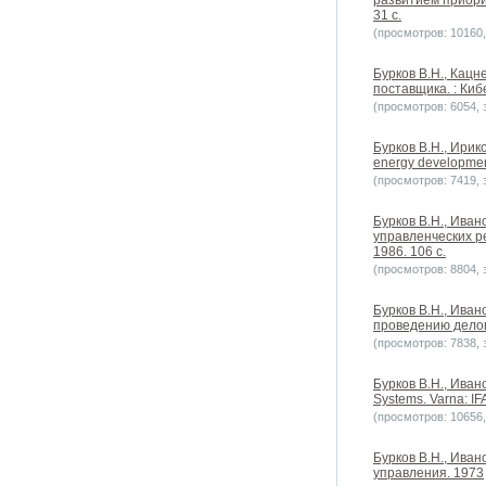
развитием приори
31 с.
(просмотров: 10160, 
Бурков B.H., Кац
поставщика. : Киб
(просмотров: 6054, з
Бурков B.H., Ирико
energy developmen
(просмотров: 7419, з
Бурков B.H., Иван
управленческих р
1986. 106 с.
(просмотров: 8804, з
Бурков B.H., Иван
проведению делов
(просмотров: 7838, з
Бурков B.H., Ивано
Systems. Varna: I
(просмотров: 10656, 
Бурков B.H., Ива
управления. 1973