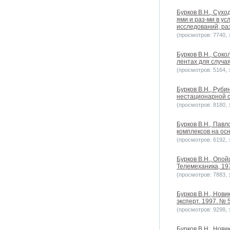
Бурков B.H., Сухо
ями и раз-ми в у
исследований, раз
(просмотров: 7740, з
Бурков B.H., Сок
лентах для случая
(просмотров: 5164, з
Бурков B.H., Руб
нестационарной с
(просмотров: 8180, з
Бурков B.H., Пав
комплексов на ос
(просмотров: 6192, з
Бурков B.H., Опо
Телемеханика, 197
(просмотров: 7883, з
Бурков B.H., Нов
эксперт. 1997. № 5
(просмотров: 9298, з
Бурков B.H., Новик