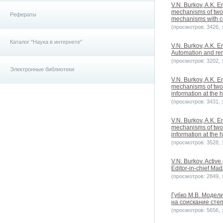
V.N. Burkov, A.K. E
mechanisms of two-l
Рефераты
mechanisms with co
(просмотров: 3426, з
Каталог "Наука в интернете"
V.N. Burkov, A.K. E
Automation and rem
(просмотров: 3202, з
Электронные библиотеки
V.N. Burkov, A.K. E
mechanisms of two-
information at the 
(просмотров: 3431, з
V.N. Burkov, A.K. E
mechanisms of two-
information at the 
(просмотров: 3528, з
V.N. Burkov. Active
Editor-in-chief Ma
(просмотров: 2849, з
Губко М.В. Модел
на соискание степе
(просмотров: 5656, з