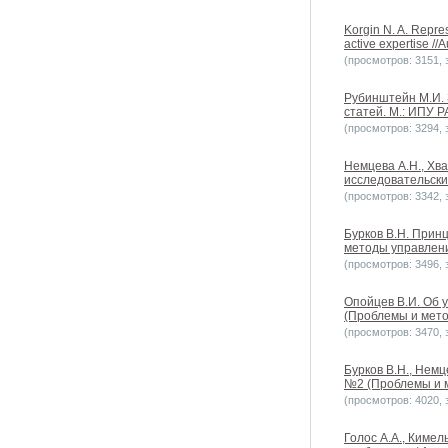
Korgin N. A. Repres
active expertise //
(просмотров: 3151, з
Рубинштейн М.И. 
статей. М.: ИПУ Р
(просмотров: 3294, з
Немцева А.Н., Хв
исследовательских
(просмотров: 3342, з
Бурков В.Н. Прин
методы управления
(просмотров: 3496, з
Опойцев В.И. Об 
(Проблемы и метод
(просмотров: 3470, з
Бурков В.Н., Немц
№2 (Проблемы и ме
(просмотров: 4020, з
Голос А.А., Киме