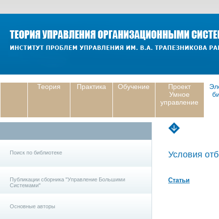
Теория
Практика
Обучение
Проект
Эл
Умное
б
управление
Поиск по библиотеке
Условия отб
Публикации сборника "Управление Большими
Статьи
Системами"
Основные авторы