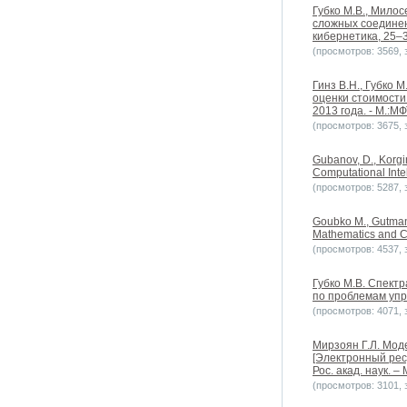
Губко М.В., Мило
сложных соединен
кибернетика, 25–3
(просмотров: 3569, з
Гинз В.Н., Губко
оценки стоимости
2013 года. - М.:МФ
(просмотров: 3675, з
Gubanov, D., Korgin
Computational Intel
(просмотров: 5287, з
Goubko M., Gutman 
Mathematics and Co
(просмотров: 4537, з
Губко М.В. Спект
по проблемам упра
(просмотров: 4071, з
Мирзоян Г.Л. Мо
[Электронный ресу
Рос. акад. наук. –
(просмотров: 3101, з