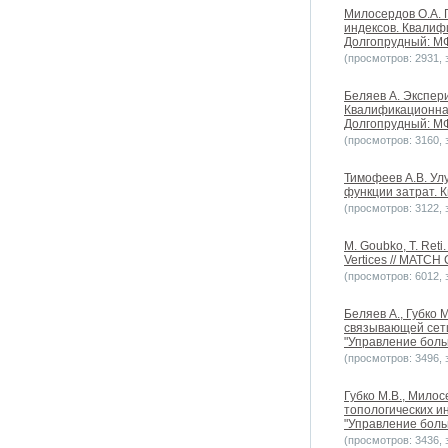
Милосердов О.А. 
индексов. Квалиф
Долгопрудный: МФ
(просмотров: 2931, з
Беляев А. Экспер
Квалификационная
Долгопрудный: МФ
(просмотров: 3160, з
Тимофеев А.В. Ул
функции затрат. 
(просмотров: 3122, з
M. Goubko, T. Reti
Vertices // MATCH
(просмотров: 6012, з
Беляев А., Губко
связывающей сети
"Управление больш
(просмотров: 3496, з
Губко М.В., Мило
топологических и
"Управление больш
(просмотров: 3436, з