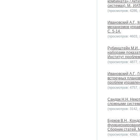
комбината» / Акт
системах). М., ИАТ
(просмотров: 4286, з
Ивановский А.Г., 
механизмов управ
С. 5-14.
(просмотров: 4603, з
Рубинштейн М.И.,
наборами показат
Институт проблем 
(просмотров: 4877, з
Ивановский А.Г.,
встречных планов
проблем управлени
(просмотров: 4757, з
Сандак Н.Н. Неко
сложными системам
(просмотров: 3142, з
Бурков В.Н., Конд
функционирования
Сборник статей. М
(просмотров: 4360, з