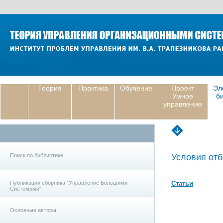
Теория
Практика
Обучение
Проект
Эл
Умное
б
управление
Поиск по библиотеке
Условия отб
Публикации сборника "Управление Большими
Статьи
Системами"
Основные авторы