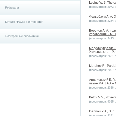
Levine W. S. The c
(просмотров: 2073, з
Рефераты
Фельдбаум А. А. О
(просмотров: 2284, з
Каталог "Наука в интернете"
Воронов А. А. и д
управления. - М.:
Электронные библиотеки
(просмотров: 2413, з
Модели управлени
Угольницкого. - Р
(просмотров: 2621, з
Murphey R., Pardalo
(просмотров: 2067, з
Андриевский Б. Р
языке MATLAB. – 
(просмотров: 2338, з
Belov M.V., Novikov
(просмотров: 4365, з
Ioannou P. A., Sun 
(просмотров: 2181, з