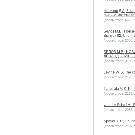
Новиков Д.А., Чха
физико-математич
(просмотров: 6536, з
Белов М.В., Новик
Выпуск 82. С. 6 – 
(просмотров: 2380, з
БЕЛОВ М.В., НОВИ
ЛЕНАНД, 2020. – 3
(просмотров: 3150, з
Levine W. S. The c
(просмотров: 2123, з
Tangirala A. K. Prin
(просмотров: 2175, з
van der Schaft A.,
(просмотров: 2086, з
Speyer J. L., Chung
(просмотров: 2134, з