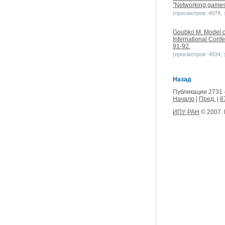
"Networking games
(просмотров: 4978, з
Goubko M. Model of
International Con
91-92.
(просмотров: 4934, з
Назад
Публикации 2731 
Начало
|
Пред.
|
8
ИПУ РАН
© 2007.