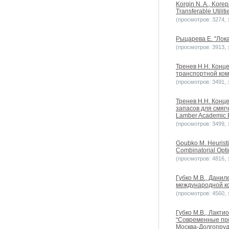
Korgin N. A., Kore
Transferable Utilit
(просмотров: 3274, з
Рыцарева Е. "Лока
(просмотров: 3913, з
Тренев Н.Н. Конц
транспортной ком
(просмотров: 3491, з
Тренев Н.Н. Конц
запасов для смяг
Lamber Academic P
(просмотров: 3499, з
Goubko M. Heuristic
Combinatorial Opti
(просмотров: 4816, з
Губко М.В., Дани
международной ко
(просмотров: 4560, з
Губко М.В., Лакт
“Современные пр
Москва-Долгопруд