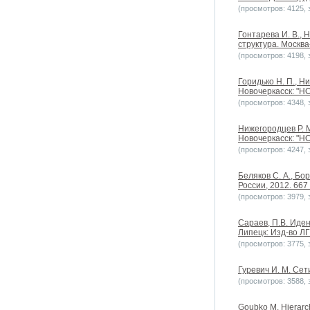
(просмотров: 4125, з
Гонтарева И. В.,
структура. Москва
(просмотров: 4198, з
Горидько Н. П., Н
Новочеркасск: "НОК
(просмотров: 4348, з
Нижегородцев Р. 
Новочеркасск: "НОК
(просмотров: 4247, з
Беляков С. А., Бо
России, 2012. 667 
(просмотров: 3979, з
Сараев, П.В. Иде
Липецк: Изд-во ЛГТ
(просмотров: 3775, з
Гуревич И. М. Сет
(просмотров: 3588, з
Goubko M. Hierarch