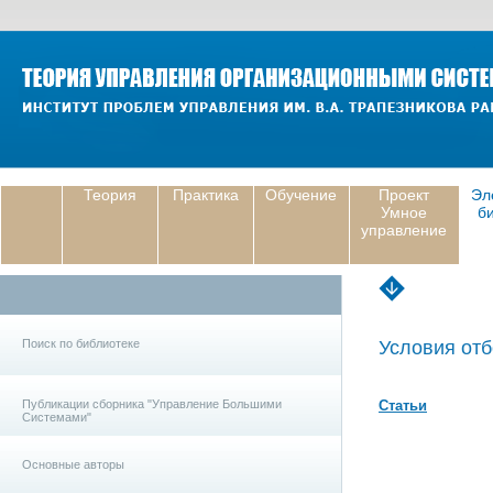
Теория
Практика
Обучение
Проект
Эл
Умное
б
управление
Поиск по библиотеке
Условия отб
Публикации сборника "Управление Большими
Статьи
Системами"
Основные авторы