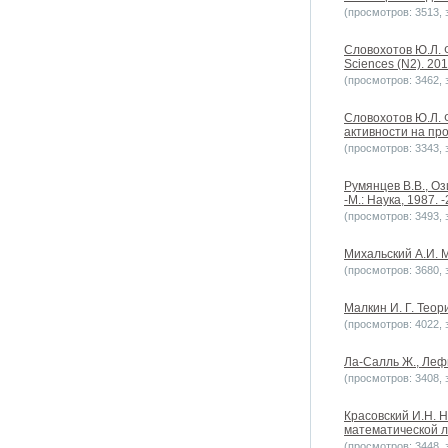
(просмотров: 3513, з
Словохотов Ю.Л. 
Sciences (N2). 20
(просмотров: 3462, з
Словохотов Ю.Л. 
активности на про
(просмотров: 3343, з
Румянцев В.В., О
-М.: Наука, 1987. -
(просмотров: 3493, з
Михальский А.И. М
(просмотров: 3680, з
Малкин И. Г. Теор
(просмотров: 4022, з
Ла-Салль Ж., Леф
(просмотров: 3408, з
Красовский И.Н. 
математической ли
(просмотров: 3448, з