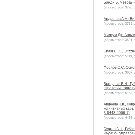
Банди Б. Методы о
(просмотров: 3770, з
Андронов А.А., Вит
(просмотров: 3739, з
Милсум Дж. Анализ
(просмотров: 3591, з
Khalil H. K., Grizzl
(просмотров: 5119, з
Фролов С.С. Основ
(просмотров: 3667, з
Бондарик В.Н., Г
стратегического р
(просмотров: 5154, з
Авдеева З.К., Ко
когнитивных карт.
3-8443-5066-1)
(просмотров: 4455, з
Бурков В.Н., Губк
науки об управлен