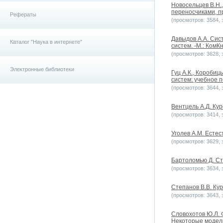
Новосельцев В.Н.
переносчиками, пр
Рефераты
(просмотров: 3584, з
Давыдов А.А. Сис
Каталог "Наука в интернете"
систем. -М.: КомКн
(просмотров: 3628, з
Электронные библиотеки
Гуц А.К., Коробиц
систем: учебное по
(просмотров: 3644, з
Вентцель А.Д. Кур
(просмотров: 3414, з
Уголев А.М. Естес
(просмотров: 3629, з
Бартоломью Д. Сто
(просмотров: 3634, з
Степанов В.В. Ку
(просмотров: 3643, з
Словохотов Ю.Л. 
Некоторые модели