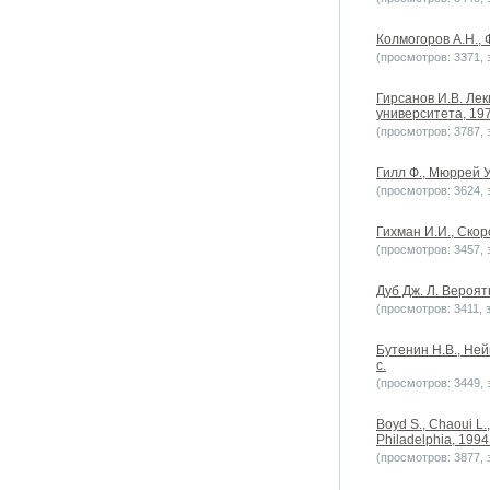
Колмогоров А.Н., 
(просмотров: 3371, з
Гирсанов И.В. Лек
университета, 1970
(просмотров: 3787, з
Гилл Ф., Мюррей У
(просмотров: 3624, з
Гихман И.И., Скор
(просмотров: 3457, з
Дуб Дж. Л. Вероят
(просмотров: 3411, з
Бутенин Н.В., Ней
с.
(просмотров: 3449, з
Boyd S., Chaoui L.,
Philadelphia, 1994
(просмотров: 3877, з