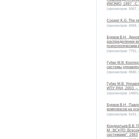
ИМЭМО, 1997 . С. 
(просмотров: 9307, з
Cooper K.G. The re
(просмотров: 6568, з
Бурков B.H., Дино
распределении ко
психологическим 
(просмотров: 7752, з
Губко М.В. Коопе
системы управлени
(просмотров: 8580, з
Губко М.В. Управ
ИПУ РАН, 2003. – 
(просмотров: 14803, 
Бурков B.H., Пав
комплексов на ос
(просмотров: 6191, з
Кондратьев В.В. 
М.: ВСНТО. Всесо
системами". 1983