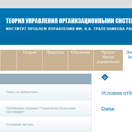
Теория
Практика
Обучение
Проект
Эл
Умное
б
управление
Поиск по библиотеке
Условия отб
Публикации сборника "Управление Большими
Статьи
Системами"
Основные авторы