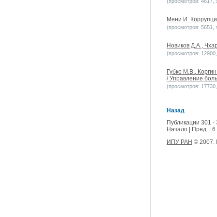
(просмотров: 4617, з
Мени И. Коррупци
(просмотров: 5651, з
Новиков Д.А., Чха
(просмотров: 12900, 
Губко М.В., Корги
/ Управление боль
(просмотров: 17730, 
Назад
Публикации 301 - 
Начало
|
Пред.
|
6
ИПУ РАН
© 2007.