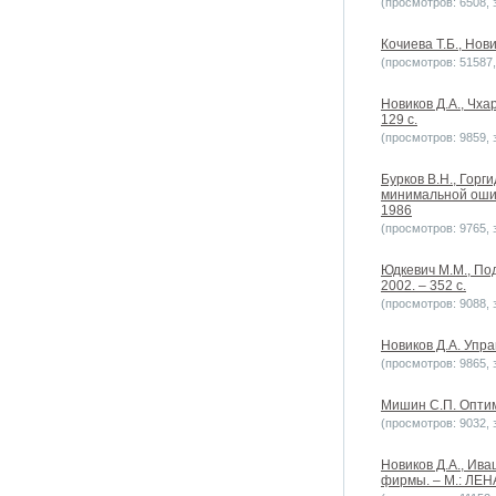
(просмотров: 6508, з
Кочиева Т.Б., Нов
(просмотров: 51587, 
Новиков Д.А., Чх
129 с.
(просмотров: 9859, з
Бурков B.H., Горг
минимальной ошиб
1986
(просмотров: 9765, з
Юдкевич М.М., Под
2002. – 352 с.
(просмотров: 9088, з
Новиков Д.А. Упр
(просмотров: 9865, з
Мишин С.П. Оптим
(просмотров: 9032, з
Новиков Д.А., Ив
фирмы. – М.: ЛЕНА