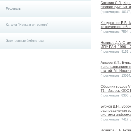
Блюмин С.Л., Кор
эколого-гуманит. и
Рефераты
(просмотров: 10117, 
Кондратьев В.В.,
Каталог "Наука в интернете"
технического обе
(просмотров: 7594, з
Электронные библиотеки
Новиков Д.А. Сти
ИПУ РАН, 1998. - 
(просмотров: 9152, з
Авдеев В.П., Бурк
использованием н
статей. М.: Инсти
(просмотров: 13054, 
Сборник трудов V
Т1.- Ижевск: ООО
(просмотров: 8308, з
Бурков B.H., Вор
распределения во
системы информац
(просмотров: 7417, з
Новиков Д.А. Акти