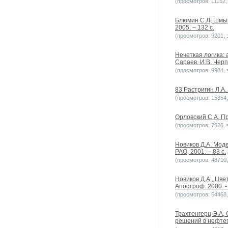
(просмотров: 11152, 
Блюмин С.Л, Шмыр
2005. – 132 c.
(просмотров: 9201, з
Нечеткая логика: 
Сараев, И.В. Черп
(просмотров: 9984, з
83 Растригин Л.А.
(просмотров: 15354, 
Орловский С.А. П
(просмотров: 7526, з
Новиков Д.А. Мод
РАО, 2001. – 83 с.
(просмотров: 48710, 
Новиков Д.А., Цв
Апостроф. 2000. - 
(просмотров: 54468, 
Трахтенгерц Э.А,
решений в нефтег