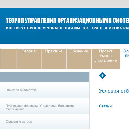
Теория
Практика
Обучение
Проект
Эл
Умное
б
управление
Поиск по библиотеке
Условия отб
Публикации сборника "Управление Большими
Статьи
Системами"
Основные авторы