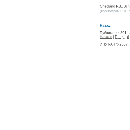
Checland P.B., Scho
(просмотров: 6106, з
Назад
Публикации 301 - 
Начало
|
Пред.
|
6
ИПУ РАН
© 2007.