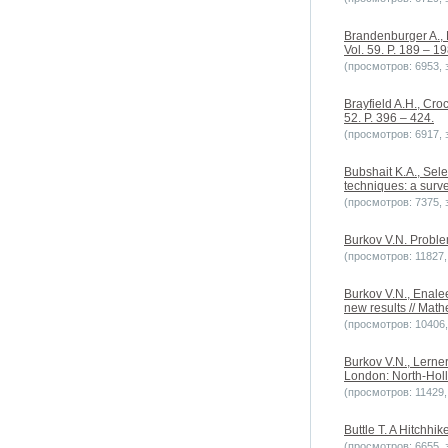
Brandenburger A., 
Vol. 59. P. 189 – 19
(просмотров: 6953, з
Brayfield A.H., Cro
52. P. 396 – 424.
(просмотров: 6917, з
Bubshait K.A., Sele
techniques: a surve
(просмотров: 7375, з
Burkov V.N. Problem
(просмотров: 11827, 
Burkov V.N., Enale
new results // Math
(просмотров: 10406, 
Burkov V.N., Lerner
London: North-Holl
(просмотров: 11429, 
Buttle T. A Hitchh
(просмотров: 6655, з