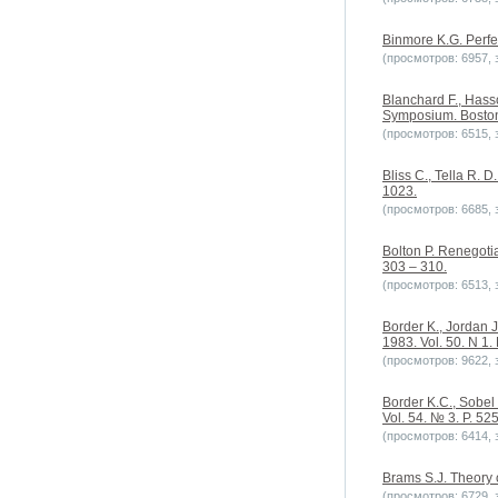
Binmore K.G. Perfec
(просмотров: 6957, з
Blanchard F., Hass
Symposium. Boston
(просмотров: 6515, з
Bliss C., Tella R. 
1023.
(просмотров: 6685, з
Bolton P. Renegotia
303 – 310.
(просмотров: 6513, з
Border K., Jordan J
1983. Vol. 50. N 1.
(просмотров: 9622, з
Border K.C., Sobel
Vol. 54. № 3. P. 52
(просмотров: 6414, з
Brams S.J. Theory 
(просмотров: 6729, з