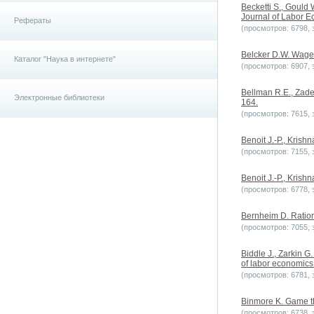
Becketti S., Gould 
Journal of Labor Ec
Рефераты
(просмотров: 6798, з
Belcker D.W. Wage a
Каталог "Наука в интернете"
(просмотров: 6907, з
Bellman R.E., Zade
Электронные библиотеки
164.
(просмотров: 7615, з
Benoit J.-P., Krish
(просмотров: 7155, з
Benoit J.-P., Krish
(просмотров: 6778, з
Bernheim D. Ration
(просмотров: 7055, з
Biddle J., Zarkin 
of labor economics.
(просмотров: 6781, з
Binmore K. Game th
(просмотров: 6738, з