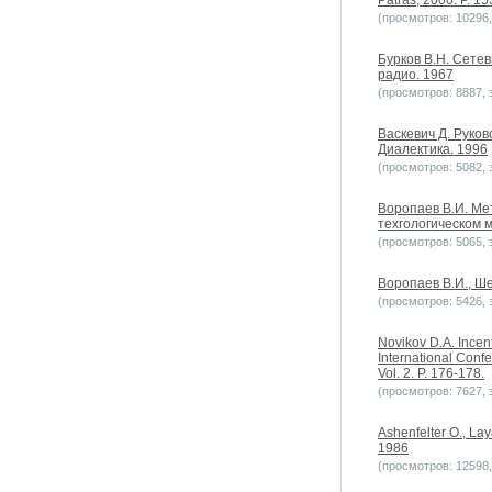
Patras, 2000. P. 15
(просмотров: 10296, 
Бурков В.Н. Сете
радио. 1967
(просмотров: 8887, з
Васкевич Д. Руко
Диалектика. 1996
(просмотров: 5082, з
Воропаев В.И. Ме
техгологическом 
(просмотров: 5065, з
Воропаев В.И., Ш
(просмотров: 5426, з
Novikov D.A. Incent
International Conf
Vol. 2. P. 176-178.
(просмотров: 7627, з
Ashenfelter O., La
1986
(просмотров: 12598, 