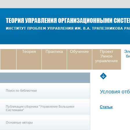
Теория
Практика
Обучение
Проект
Эл
Умное
б
управление
Поиск по библиотеке
Условия отб
Публикации сборника "Управление Большими
Статьи
Системами"
Основные авторы