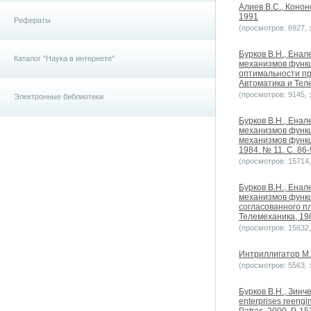
Алиев В.С., Конон
1991
Рефераты
(просмотров: 6927, з
Бурков В.Н., Енал
Каталог "Наука в интернете"
механизмов функц
оптимальности пр
Автоматика и Теле
(просмотров: 9145, з
Электронные библиотеки
Бурков В.Н., Енал
механизмов функц
механизмов функц
1984. № 11. С. 86-
(просмотров: 15714, 
Бурков В.Н., Енал
механизмов функц
согласованного п
Телемеханика, 198
(просмотров: 15632, 
Интриллигатор М.
(просмотров: 5563, з
Бурков В.Н., Зинче
enterprises reeng