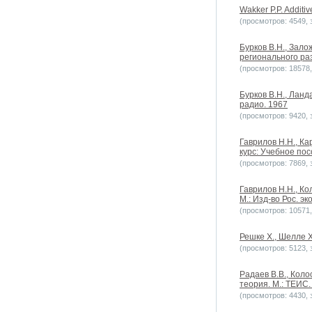
Wakker P.P. Additi
(просмотров: 4549, з
Бурков В.Н., Зал
регионального ра
(просмотров: 18578, 
Бурков В.Н., Ланд
радио. 1967
(просмотров: 9420, з
Гаврилов Н.Н., Ка
курс: Учебное пос
(просмотров: 7869, з
Гаврилов Н.Н., Ко
М.: Изд-во Рос. э
(просмотров: 10571, 
Решке Х., Шелле Х
(просмотров: 5123, з
Радаев В.В., Коло
теория. М.: ТЕИС.
(просмотров: 4430, з