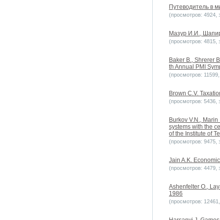
Путеводитель в м
(просмотров: 4924, з
Мазур И.И., Шапи
(просмотров: 4815, з
Baker B., Shrerer B
th Annual PMI Sym
(просмотров: 11599, 
Brown C.V. Taxatio
(просмотров: 5436, з
Burkov V.N., Marin 
systems with the c
of the Institute of T
(просмотров: 9475, з
Jain A.K. Economic
(просмотров: 4479, з
Ashenfelter O., La
1986
(просмотров: 12461, 