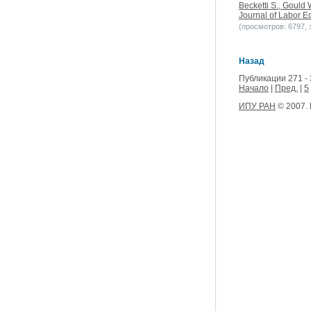
Becketti S., Gould 
Journal of Labor Ec
(просмотров: 6797, з
Назад
Публикации 271 - 
Начало
|
Пред.
|
5
ИПУ РАН
© 2007.