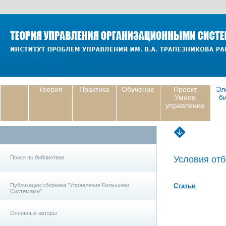
Теория
Практика
Обучение
Проект
Эл
Умное
б
управление
Поиск по библиотеке
Условия отб
Публикации сборника "Управление Большими
Статьи
Системами"
Основные авторы