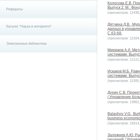
Колосова Е.В. По
Выпуск 2. М.: Фо
Рефераты
(просмотров: 12438, 
Дятчина Д.В., Му
Каталог "Наука в интернете"
данных в управле
С.63-68.
(просмотров: 12164, 
Электронные библиотеки
Мирюков А.А. Мет
системами. Выпуск
(просмотров: 12121, 
Искаков М.Б. Равн
системами. Выпуск
(просмотров: 11300, 
Духин С.В. Проек
/ Управление боль
(просмотров: 13862, 
Balashov V.G., Burk
business economics
(просмотров: 16514, 
Заложнев А.Ю. Ры
решений / Управл