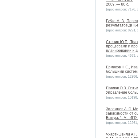
— М.: ПМСОФТ,
2009. — 80 с.
(просмотров: 7170, з
Губко М. В., Пер
результатов ДНК-ид
(просмотров: 8291, з
Степин Ю.П., Тра
процессами и про
планировании и д
(просмотров: 4683, з
Ермаков Н.С., Ив
большими системам
(просмотров: 12986, 
Павлов О.В. Опти
Управление больш
(просмотров: 10198, 
Заложнев А.Ю. Мо
зависимости от о
Выпуск 4. М.: ИПУ
(просмотров: 12261, 
Чхартишвили А.Г.