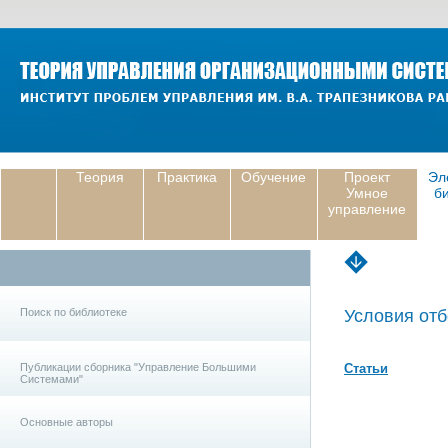
Теория
Практика
Обучение
Проект
Эл
Умное
б
управление
Поиск по библиотеке
Условия отб
Публикации сборника "Управление Большими
Статьи
Системами"
Основные авторы