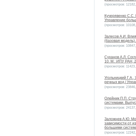
(просмотров: 12182, 
Кучерявенко С.С.
Управление больш
(просмотров: 10108, 
Залесов А.И. Вли
(базовая модель) 
(просмотров: 10847, 
Суханов А.Л. Сог
10. М.: ИПУ РАН, 
(просмотров: 11423, 
Угольницкий Г.А.
речных вод / Упра
(просмотров: 23846, 
Олейник П.П. Стр
системами. Выпуск
(просмотров: 24137, 
Заложнев А.Ю. Мо
зависимости от и
большими системам
(просмотров: 12242, 