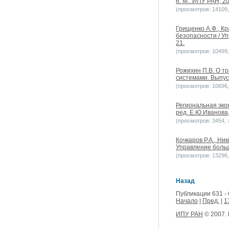
6. М.: ИПУ РАН, 2
(просмотров: 14109, 
Грищенко А.Ф., К
безопасности / У
21.
(просмотров: 10499, 
Рожихин П.В. О т
системами. Выпуск
(просмотров: 10696, 
Региональная эко
ред. Е.Ю.Иванова
(просмотров: 3454, з
Кочкаров Р.А., Ни
Управление больш
(просмотров: 13296, 
Назад
Публикации 631 - 
Начало
|
Пред.
|
1
ИПУ РАН
© 2007.