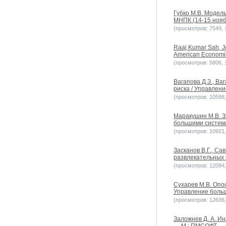
Губко М.В. Модел
МНПК (14-15 ноябр
(просмотров: 7549, з
Raaj Kumar Sah, Jo
American Economic 
(просмотров: 5806, з
Вагапова Д.З., Ва
риска / Управлени
(просмотров: 10598, 
Маракушин М.В. З
большими система
(просмотров: 10921, 
Засканов В.Г., С
развлекательных 
(просмотров: 12094, 
Сухарев М.В. Опо
Управление больш
(просмотров: 12636, 
Заложнев Д. А. И