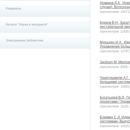
Новиков Д.А., Но
случаи). Волгогра
Рефераты
(просмотров: 10073, 
Бурков В.Н., Баг
Каталог "Наука в интернете"
нестабильной экон
(просмотров: 11925, 
Электронные библиотеки
Мурадян И.А., Юд
Управление больш
(просмотров: 12787, 
Jackson M. Mechanis
(просмотров: 8328, з
Чхартишвили А.Г.
большими системам
(просмотров: 13959, 
Богатырев В.Д., 
проектами / Управ
(просмотров: 11120, 
Блюмин С.Л. Иде
системами. Выпуск
(просмотров: 14125, 