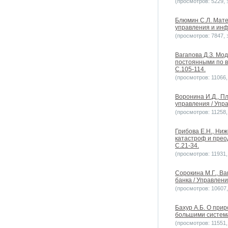
(просмотров: 5229, з
Блюмин С.Л. Мате
управления и инф
(просмотров: 7847, з
Вагапова Д.З. Мо
постоянными по в
С.105-114.
(просмотров: 11066, 
Воронина И.Д., П
управления / Упра
(просмотров: 11258, 
Грибова Е.Н., Ни
катастроф и прео
С.21-34.
(просмотров: 11931, 
Сорокина М.Г., В
банка / Управлени
(просмотров: 10607, 
Бахур А.Б. О при
большими система
(просмотров: 11551, 