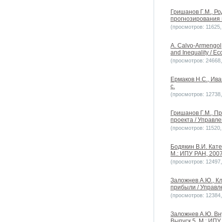
Гришанов Г.М., Р
прогнозирования 
(просмотров: 11625, 
A. Calvo-Armengol
and Inequality / 
(просмотров: 24668, 
Ермаков Н.С., Ива
с.
(просмотров: 12738, 
Гришанов Г.М., П
проекта / Управле
(просмотров: 11520, 
Бодякин В.И. Кат
М.: ИПУ РАН, 2007
(просмотров: 12497, 
Заложнев А.Ю., К
прибыли / Управл
(просмотров: 12384, 
Заложнев А.Ю. Вн
Выпуск 5. М.: ИПУ