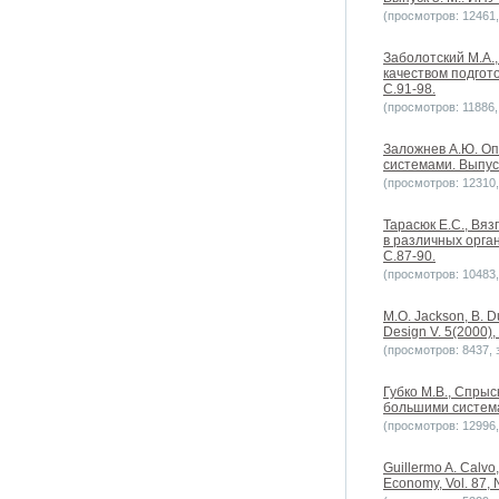
(просмотров: 12461, 
Заболотский М.А.
качеством подгот
С.91-98.
(просмотров: 11886, 
Заложнев А.Ю. О
системами. Выпуск
(просмотров: 12310, 
Тарасюк Е.С., Вя
в различных орга
С.87-90.
(просмотров: 10483, 
M.O. Jackson, B. Du
Design V. 5(2000),
(просмотров: 8437, з
Губко М.В., Спры
большими система
(просмотров: 12996, 
Guillermo A. Calvo, 
Economy, Vol. 87, N