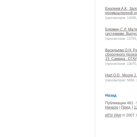
Еналеев А.К., За
промышленной гру
(просмотров: 14266, 
Блюмин С.Л. Мате
системами. Выпуск
(просмотров: 13793, 
Васильева О.Н. Р
сборочного произ
15. Самара.: СГАУ,
(просмотров: 13070, 
Hart O.D., Moore J.
(просмотров: 5694, з
Назад
Публикации 481 - 
Начало
|
Пред.
|
1
ИПУ РАН
© 2007.