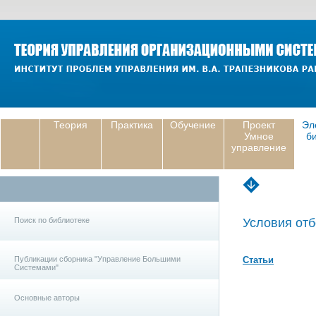
Теория
Практика
Обучение
Проект
Эл
Умное
б
управление
Поиск по библиотеке
Условия отб
Публикации сборника "Управление Большими
Статьи
Системами"
Основные авторы