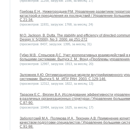
(просмотров: 11258, загрузок: 1596, за месяц: 17)
Грибова Е.Н., Нижегородцев Р.М. Управление развитием террит
катастроф и преодоления их последствий / Управление большими 
С.21-34.
(просмотров: 11931, загрузок: 1768, за месяц: 24)
M.O. Jackson, B. Dutta. The stability and efficiency of directed comm
Design V. 5(2000), No 3, 2000. pp 251-272
(просмотров: 8437, загрузок: 1395, за месяц: 31)
Губко М.В., Спрысков Д.С. Учет кооперативных взаимодействий в
большими системами. Выпуск 2. М.: Фонд «Проблемы управления»
(просмотров: 12997, загрузок: 1913, за месяц: 20)
Заложнев А.Ю. Оптимизационные модели внутрифирменного упр
системами. Выпуск 5. М.: ИПУ РАН, 2003. С.129-146.
(просмотров: 12312, загрузок: 1822, за месяц: 13)
Тарасюк Е.С., Вязгин В.А. Исследование эффективности управл
в различных организационных структурах / Управление большими 
С.87-90.
(просмотров: 10484, загрузок: 1625, за месяц: 17)
Заболотский М.А., Полякова И.А., Тихонин А.В. Применение когн
качеством подготовки специалистов / Управление большими систе
С.91-98.