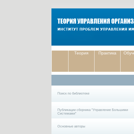
Теория
Практика
Обуч
Поиск по библиотеке
Публикации сборника "Управление Большими
Системами"
Основные авторы