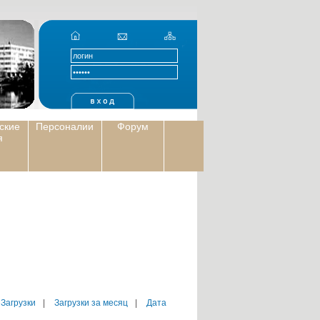
ские
Персоналии
Форум
я
 Загрузки
|
Загрузки за месяц
|
Дата