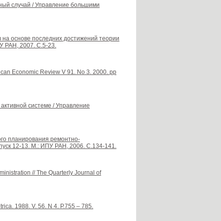
ный случай / Управление большими
в на основе последних достижений теории
 РАН, 2007. С.5-23.
erican Economic Review V 91. No 3. 2000. pp
 активной системе / Управление
ного планирования ремонтно-
ск 12-13. М.: ИПУ РАН, 2006. С.134-141.
nistration // The Quarterly Journal of
rica. 1988. V. 56. N 4. P.755 – 785.