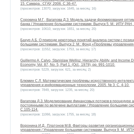
15. Самара.: СГАУ, 2006. С.36-47.
(просмотров: 13070, загрузок: 1645, за месяц: 16)
Сорокина М.Г., Вагапова Д.З. Модель задачи формирования опти
банка / Управление большими системами. Выпуск 5. М.: ИПУ РАН, 
(просмотров: 10610, загрузок: 1651, за месяц: 20)
Бахур А.Б. О природе некоторых понятий анализа систем с позиц
большими системами. Выпуск 2. М.: Фонд «Проблемы управления»,
(просмотров: 11552, загрузок: 1753, за месяц: 17)
Guillermo A. Calvo, Stanislaw Wellisz. Hierarchy, Ability, and Income Dis
Economy, Vol. 87, No. 5, Part 1. (Oct., 1979), pp. 991-1010.
(просмотров: 5229, загрузок: 621, за месяц: 2)
Блюмин С.Л. Математические проблемы искусственного интелекта:
управления и информационные технологии. 2005. № 3. С. 4-10.
(просмотров: 7849, загрузок: 1235, за месяц: 20)
Вагапова Д.З. Моделирование финансовых потоков в процедуре а
постоянными по велечине выплатами / Управление большими сист
С.105-114.
(просмотров: 11066, загрузок: 1755, за месяц: 18)
Воронина И.Д., Платонов М.В. Факторы развития организационны
управления / Управление большими системами. Выпуск 9. М.: ИПУ 