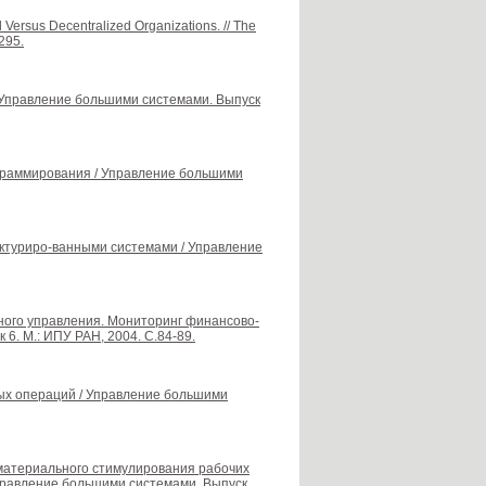
d Versus Decentralized Organizations. // The
-295.
/ Управление большими системами. Выпуск
рограммирования / Управление большими
уктуриро-ванными системами / Управление
нного управления. Мониторинг финансово-
. М.: ИПУ РАН, 2004. С.84-89.
ых операций / Управление большими
материального стимулирования рабочих
правление большими системами. Выпуск