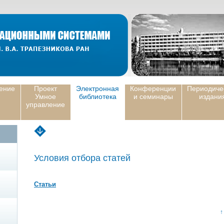
ение
Проект
Электронная
Конференции
Периодиче
Умное
библиотека
и семинары
издани
управление
Условия отбора статей
Статьи
↑