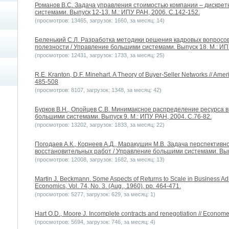
Романов В.С. Задача управления стоимостью компании – дискрет
системами. Выпуск 12-13. М.: ИПУ РАН, 2006. С.142-152.
(просмотров: 13465, загрузок: 1660, за месяц: 14)
Беленький С.Л. Разработка методики решения кадровых вопросо
полезности / Управление большими системами. Выпуск 18. М.: ИПУ
(просмотров: 12431, загрузок: 1733, за месяц: 25)
R.E. Kranton, D.F. Minehart. A Theory of Buyer-Seller Networks // Am
485-508
(просмотров: 8107, загрузок: 1348, за месяц: 42)
Бурков В.Н., Опойцев С.В. Минимаксное распределение ресурса в
большими системами. Выпуск 9. М.: ИПУ РАН, 2004. С.76-82.
(просмотров: 13202, загрузок: 1833, за месяц: 22)
Погодаев А.К., Корнеев А.Д., Маракушин М.В. Задача перспектив
восстановительных работ / Управление большими системами. Выпу
(просмотров: 12008, загрузок: 1682, за месяц: 13)
Martin J. Beckmann. Some Aspects of Returns to Scale in Business Admi
Economics, Vol. 74, No. 3. (Aug., 1960), pp. 464-471.
(просмотров: 5277, загрузок: 629, за месяц: 1)
Hart O.D., Moore J. Incomplete contracts and renegotiation // Economet
(просмотров: 5694, загрузок: 746, за месяц: 4)