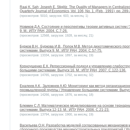
Raaj K. Sah; Joseph E. Stiglitz. The Quality of Managers in Centralize
Quarterly Journal of Economics, Vol. 106, No. 1. (Feb., 1991), pp. 289
(просмотров: 5010, загрузок: 603, за месяц: 1)
Новиков Д.А. Состояние и перспективы теории активных систем 
9. М.: ИПУ РАН, 2004. С.7-26.
(просмотров: 12568, загрузок: 1928, за месяц: 21)
Бурков В.Н., Буркова И.В., Попок М.В. Метод дихотомического п
системами. Выпуск 9. М.: ИПУ РАН, 2004. С.57-75.
(просмотров: 13334, загрузок: 1897, за месяц: 19)
Корноушенко Е.К. Регрессионный подход к управлению слабостр
большими системами. Выпуск 16. М.: ИПУ РАН, 2007. С.122-136.
(просмотров: 14765, загрузок: 1702, за месяц: 32)
Еналеев А.К., Заложнев А.Ю. Мониторинг как метод организацио
промышленной группы / Управление большими системами. Выпуск 6
(просмотров: 14266, загрузок: 1876, за месяц: 18)
Блюмин С.Л. Математическое моделирование на основе тернарн
системами. Выпуск 12-13. М.: ИПУ РАН, 2006. С.21-23.
(просмотров: 13794, загрузок: 1900, за месяц: 19)
Васильева О.Н. Разработка моделей согласованных механизмов 
сборочного производства машиностроительных предприятий / У