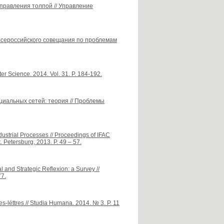
 управления толпой // Управление
 Всероссийского совещания по проблемам
er Science. 2014. Vol. 31. P. 184-192.
социальных сетей: теория // Проблемы
ndustrial Processes // Proceedings of IFAC
Petersburg, 2013. P. 49 – 57.
l and Strategic Reflexion: a Survey //
77.
es-léttres // Studia Humana. 2014. № 3. P. 11