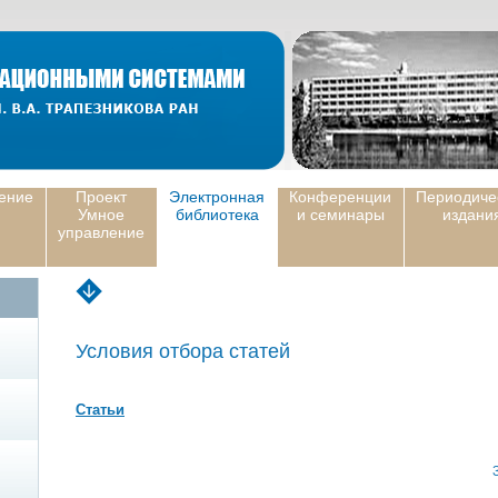
ение
Проект
Электронная
Конференции
Периодиче
Умное
библиотека
и семинары
издани
управление
Условия отбора статей
Статьи