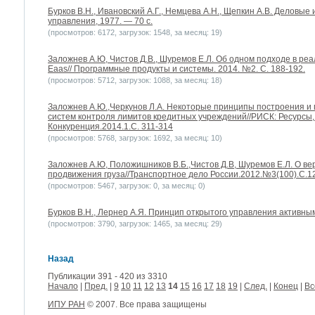
Бурков В.Н., Ивановский А.Г., Немцева А.Н., Щепкин А.В. Деловые
управления, 1977. — 70 с.
(просмотров: 6172, загрузок: 1548, за месяц: 19)
Заложнев А.Ю, Чистов Д.В., Шуремов Е.Л. Об одном подходе в ре
Eaas// Программные продукты и системы. 2014. №2. С. 188-192.
(просмотров: 5712, загрузок: 1088, за месяц: 18)
Заложнев А.Ю.,Черкунов Л.А. Некоторые принципы построения и 
систем контроля лимитов кредитных учреждений//РИСК: Ресурсы
Конкуренция.2014.1.С. 311-314
(просмотров: 5768, загрузок: 1692, за месяц: 10)
Заложнев А.Ю, Положишников В.Б.,Чистов Д.В, Шуремов Е.Л. О в
продвижения груза//Транспортное дело России.2012.№3(100).С.1
(просмотров: 5467, загрузок: 0, за месяц: 0)
Бурков В.Н., Лернер А.Я. Принцип открытого управления активными
(просмотров: 3790, загрузок: 1465, за месяц: 29)
Назад
Публикации 391 - 420 из 3310
Начало
|
Пред.
|
9
10
11
12
13
14
15
16
17
18
19
|
След.
|
Конец
|
Вс
ИПУ РАН
© 2007. Все права защищены