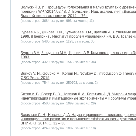
Вольский В. И. Процедуры голосования в малых группах с древнейш
препринт WP7/2014/02 / В. И. Вольский ; Нац. исслед. ун-т «Высша
Высшей школы экономики, 2014. – 76 с
(просмотров: 3664, загрузок: 993, за месяц: 11)
Гуреев А.Б., Динова Н.И., Кулжабаев Н.М., Щепкин А.В. Учебные 
1999. (Препринт / Институт проблем управления им. В.А. Трапезн
(просмотров: 5485, загрузок: 1195, за месяц: 35)
Бурков В.Н., Чечурина М.Н., Щепкин А.В. Комплекс деловых игр «Э
1983.
(просмотров: 4329, загрузок: 1546, за месяц: 34)
Burkov V. N., Goubko M., Korgin N., Novikov D. Introduction to Theory 
CRC Press. 2015
(просмотров: 7544, загрузок: 250703, за месяц: 2)
Батов А. В., Бреер В. В., Новиков Д. А., Рогаткин А. Д. Микро- и м
идентификация и имитационные эксперименты // Проблемы управле
(просмотров: 4580, загрузок: 1099, за месяц: 29)
Васильев С. Н., Новиков Д. А. Наука управления – железнодорож
инновационного развития и повышения эффективности деятельно
ВНИИЖТ, 2014. С. 32 – 38.
(просмотров: 4249, загрузок: 1097, за месяц: 18)