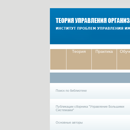
Теория
Практика
Обуч
Поиск по библиотеке
Публикации сборника "Управление Большими
Системами"
Основные авторы