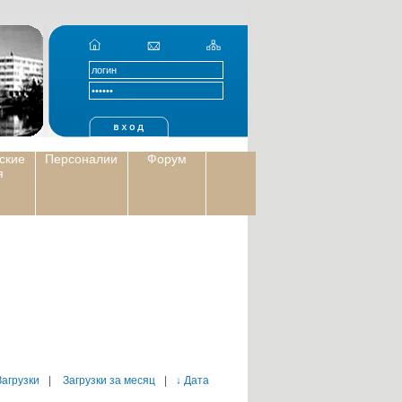
ские
Персоналии
Форум
я
Загрузки
|
Загрузки за месяц
|
↓ Дата