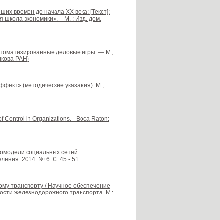
их времен до начала XX века: [Текст]:
я школа экономики». – М. : Изд. дом.
автоматизированные деловые игры. — М.,
икова РАН)
ффект» (методические указания). М.,
of Control in Organizations. - Boca Raton:
акромодели социальных сетей:
ния. 2014. № 6. С. 45 - 51.
ному транспорту / Научное обеспечение
сти железнодорожного транспорта. М.: