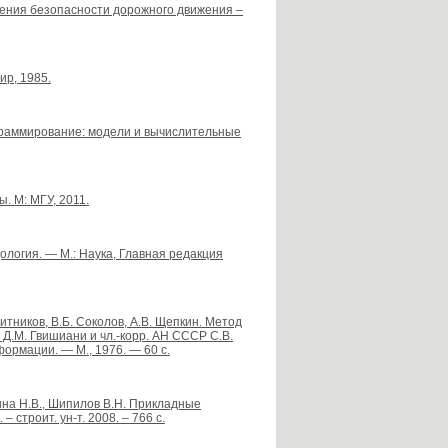
ения безопасности дорожного движения –
ир, 1985.
ограммирование: модели и вычислительные
. М: МГУ, 2011.
ология. — М.: Наука, Главная редакция
Ситников, В.Б. Соколов, А.В. Щепкин. Метод
 Д.М. Гвишиани и чл.-корр. АН СССР С.В.
рмации. — М., 1976. — 60 с.
дина Н.В., Шипилов В.Н. Прикладные
 строит. ун-т. 2008. – 766 с.