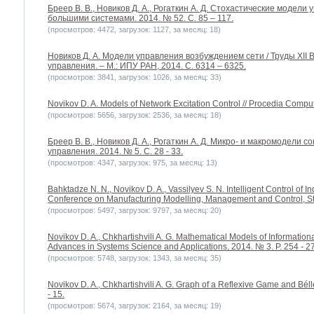
Бреер В. В., Новиков Д. А., Рогаткин А. Д. Стохастические модели
большими системами. 2014. № 52. С. 85 – 117.
(просмотров: 4472, загрузок: 1127, за месяц: 18)
Новиков Д. А. Модели управления возбуждением сети / Труды XII
управления. – М.: ИПУ РАН, 2014. С. 6314 – 6325.
(просмотров: 3841, загрузок: 1026, за месяц: 33)
Novikov D. A. Models of Network Excitation Control // Procedia Comput
(просмотров: 5656, загрузок: 2536, за месяц: 18)
Бреер В. В., Новиков Д. А., Рогаткин А. Д. Микро- и макромодели 
управления. 2014. № 5. С. 28 - 33.
(просмотров: 4347, загрузок: 975, за месяц: 13)
Bahktadze N. N., Novikov D. A., Vassilyev S. N. Intelligent Control of I
Conference on Manufacturing Modelling, Management and Control, St. 
(просмотров: 5497, загрузок: 9797, за месяц: 20)
Novikov D. A., Chkhartishvili A. G. Mathematical Models of Informationa
Advances in Systems Science and Applications. 2014. № 3. P. 254 - 2
(просмотров: 5748, загрузок: 1343, за месяц: 35)
Novikov D. A., Chkhartishvili A. G. Graph of a Reflexive Game and Béll
- 15.
(просмотров: 5674, загрузок: 2164, за месяц: 19)