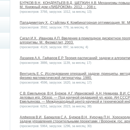
БУРКОВ В.Н., КОНДРАТЬЕВ В.Д., ЩЕПКИН А.В. Механизмы повыш
М.: Книжный дом «ЛИБРОКОМ», 2012. – 208 с.
(просмотров: 3766, загрузок: 1012, за месяц: 13)
Пападимитриу Х., Стайглиц К. Комбинаторная оптимизация. М.: М
(просмотров: 3592, загрузок: 779, за месяц: 4)
Сигал И.Х., Иванова А.П. Введение в прикладное дискретное пр
алгоритмы. М.: Физматлит, 2003.
(просмотров: 4129, загрузок: 897, за месяц: 4)
Лазарев А.А., Гафаров Е.Р. Теория расписаний: задачи и алгоритмы
(просмотров: 3886, загрузок: 1139, за месяц: 17)
Вентцель Е. С. Исследование операций: задачи, принципы, метод
физико-математической литературы, 1980.
(просмотров: 4596, загрузок: 1620, за месяц: 17)
С.В. Емельянов, В.Н. Бурков, А.Г. Ивановский, А.Н. Немцева, В.И. 
деловых игр. Обзор. — Под научной редакцией чл.-корр. АН СССР
Емельянова. — Международный центр научной и технической инфо
(просмотров: 6251, загрузок: 2023, за месяц: 38)
Алферов В.И., Баркалов С.А., Бурков В.Н., Курочка П.Н., Хорохор
задачи управления строительными проектами. / Воронеж. гос. арх. –
(просмотров: 5964, загрузок: 1296, за месяц: 30)