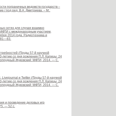
ости пограничных ведомств государств –
 / под ред. В.А. Дмитриева. – М.:
ых сетях для случая взаимно
 МФТИ с международным участием,
бря 2014 года. Радиотехника и
 81—83.
требностей //Труды 57-й научной
-летию со дня рождения П.Л. Капицы, 24
гопрудный-Жуковский: МФТИ, 2014. — С.
ivejournal и Twitter //Труды 57-й научной
-летию со дня рождения П.Л. Капицы, 24
гопрудный-Жуковский: МФТИ, 2014. — С.
ация и проведение деловых игр
5. — 52 с.