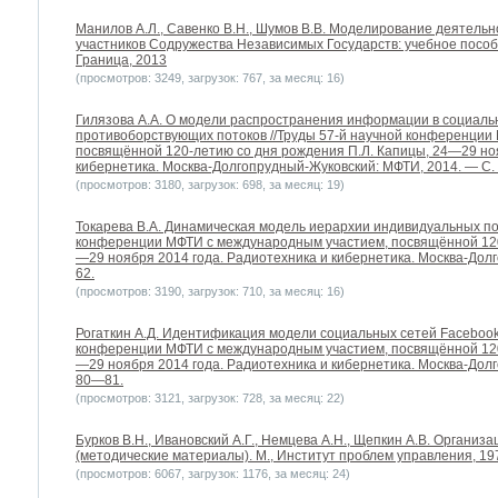
Манилов А.Л., Савенко В.Н., Шумов В.В. Моделирование деятельн
участников Содружества Независимых Государств: учебное пособие
Граница, 2013
(просмотров: 3249, загрузок: 767, за месяц: 16)
Гилязова А.А. О модели распространения информации в социальн
противоборствующих потоков //Труды 57-й научной конференции
посвящённой 120-летию со дня рождения П.Л. Капицы, 24—29 ноя
кибернетика. Москва-Долгопрудный-Жуковский: МФТИ, 2014. — С.
(просмотров: 3180, загрузок: 698, за месяц: 19)
Токарева В.А. Динамическая модель иерархии индивидуальных по
конференции МФТИ с международным участием, посвящённой 120
—29 ноября 2014 года. Радиотехника и кибернетика. Москва-Дол
62.
(просмотров: 3190, загрузок: 710, за месяц: 16)
Рогаткин А.Д. Идентификация модели социальных сетей Facebook, L
конференции МФТИ с международным участием, посвящённой 120
—29 ноября 2014 года. Радиотехника и кибернетика. Москва-Дол
80—81.
(просмотров: 3121, загрузок: 728, за месяц: 22)
Бурков В.Н., Ивановский А.Г., Немцева А.Н., Щепкин А.В. Организ
(методические материалы). М., Институт проблем управления, 197
(просмотров: 6067, загрузок: 1176, за месяц: 24)