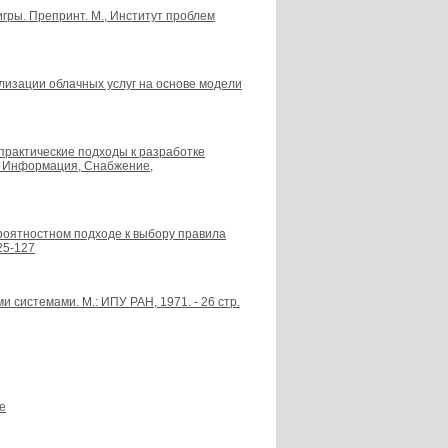
 игры. Препринт. М., Институт проблем
ализации облачных услуг на основе модели
практические подходы к разработке
, Информация, Снабжение,
ероятностном подходе к выбору правила
25-127
 системами. М.: ИПУ РАН, 1971. - 26 стр.
е