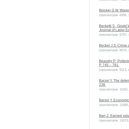
Belcker D.W. Wage a
(просмотров: 6906, з
Becketti S., Gould 
Journal of Labor Ec
(просмотров: 6797, з
Becker J.S. Crime 
(просмотров: 8570, з
Beaudry P., Poitevi
P. 745 – 781.
(просмотров: 8113, з
Barzel Y. The deter
238.
(просмотров: 11162, 
Barzel Y. Economic 
(просмотров: 12685, 
Barr Z. Earned valu
(просмотров: 13070, 