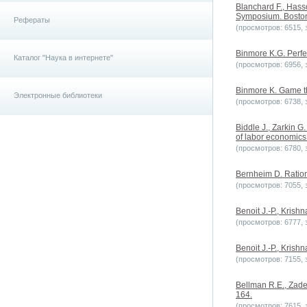
Blanchard F., Hass
Symposium. Boston
Рефераты
(просмотров: 6515, з
Binmore K.G. Perfec
Каталог "Наука в интернете"
(просмотров: 6956, з
Binmore K. Game th
Электронные библиотеки
(просмотров: 6738, з
Biddle J., Zarkin 
of labor economics.
(просмотров: 6780, з
Bernheim D. Ration
(просмотров: 7055, з
Benoit J.-P., Krish
(просмотров: 6777, з
Benoit J.-P., Krish
(просмотров: 7155, з
Bellman R.E., Zade
164.
(просмотров: 7615, з