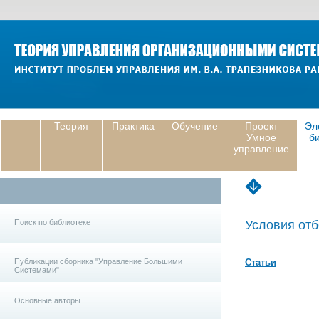
Теория
Практика
Обучение
Проект
Эл
Умное
б
управление
Поиск по библиотеке
Условия отб
Публикации сборника "Управление Большими
Статьи
Системами"
Основные авторы