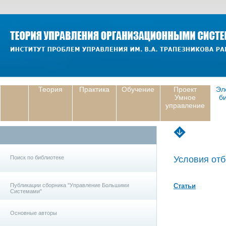
Теория
Практика
Обучение
Проект
Эл
Умное
б
управление
Поиск по библиотеке
Условия отб
Публикации сборника "Управление Большими
Статьи
Системами"
Основные авторы