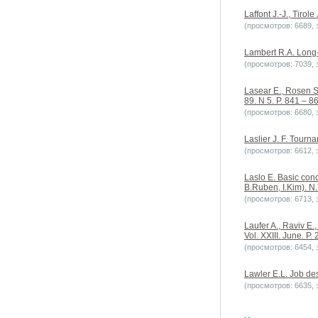
Laffont J.-J., Tirol
(просмотров: 6689, з
Lambert R.A. Long-t
(просмотров: 7039, з
Lasear E., Rosen S.
89. N 5. P. 841 – 8
(просмотров: 6680, з
Laslier J. F. Tourn
(просмотров: 6612, з
Laslo E. Basic con
B.Ruben, I.Kim). N
(просмотров: 6713, з
Laufer A., Raviv E.
Vol. XXIII. June. P. 
(просмотров: 6454, з
Lawler E.L. Job de
(просмотров: 6635, з