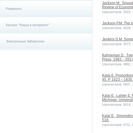
Jackson M., Srivast
Review of Economic
Рефераты
(просмотров: 3623, з
Jackson P.M. The po
Каталог "Наука в интернете"
(просмотров: 4028, з
Jenkins G.M. Some p
Электронные библиотеки
(просмотров: 3573, з
Kahneman D., Tvers
Press, 1983. - 555 
(просмотров: 3882, з
Kalai E. Proportion
45. P. 1623 – 1630.
(просмотров: 6607, з
Kalai E., Lahler E.
Michigan: Universit
(просмотров: 6614, з
Kalai E., Smorodins
518.
(просмотров: 6711, з