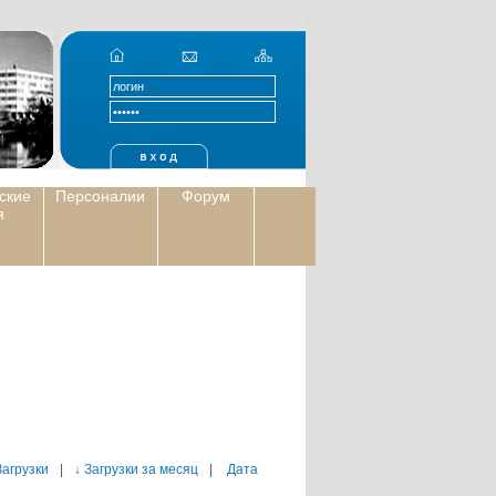
ские
Персоналии
Форум
я
Загрузки
|
↓ Загрузки за месяц
|
Дата