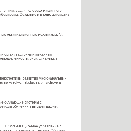
нная оптимизация человеко-машинного
риборпрома. Создание и внедр. автоматиз.
льные организационные механизмы. М.:
льный организационный механизм
пределенность, риск, динамика в
 и перспективы развития многоканальных
 na vysokych skolach a pri vichove a
нные обучающие системы с
методы обучения в высшей школе:
в Л.П. Организационное управление с
авления сложными системами. Сборник