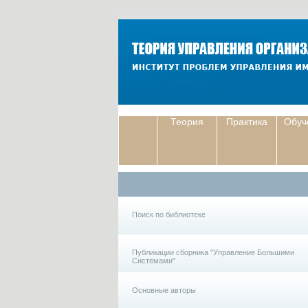
Теория
Практика
Обуч
Поиск по библиотеке
Публикации сборника "Управление Большими
Системами"
Основные авторы