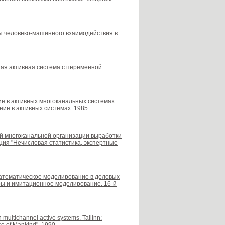
уры человеко-машинного взаимодействия в
ьная активная система с переменной
вие в активных многоканальных системах.
ние в активных системах. 1985
вной многоканальной организации выработки
ия "Нечисловая статистика, экспертные
-математическое моделирование в деловых
ры и имитационное моделирование. 16-й
multichannel active systems. Tallinn: