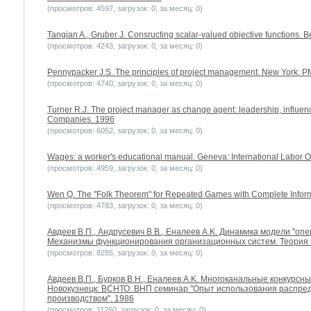
(просмотров: 4597, загрузок: 0, за месяц: 0)
Tangian A., Gruber J. Consructing scalar-valued objective functions. Be
(просмотров: 4243, загрузок: 0, за месяц: 0)
Pennypacker J.S. The principles of project management. New York: P
(просмотров: 4740, загрузок: 0, за месяц: 0)
Turner R.J. The project manager as change agent: leadership, influe
Companies. 1996
(просмотров: 6052, загрузок: 0, за месяц: 0)
Wages: a worker's educational manual. Geneva: International Labor O
(просмотров: 4959, загрузок: 0, за месяц: 0)
Wen Q. The "Folk Theorem" for Repeated Games with Complete Informat
(просмотров: 4783, загрузок: 0, за месяц: 0)
Авдеев В.П., Андрусевич В.В., Еналеев A.K. Динамика модели "оп
Механизмы функционирования организационных систем. Теория 
(просмотров: 8285, загрузок: 0, за месяц: 0)
Авдеев В.П., Бурков В.Н., Еналеев A.K. Многоканальные конкурсн
Новокузнецк: ВСНТО. ВНП семинар "Опыт использования распре
производством". 1986
(просмотров: 11260, загрузок: 0, за месяц: 0)