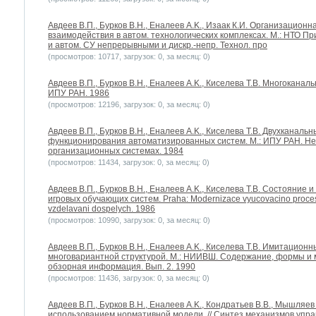
Авдеев В.П., Бурков В.Н., Еналеев A.K., Изаак К.И. Организацио
взаимодействия в автом. технологических комплексах. М.: НТО П
и автом. СУ непрерывными и дискр.-непр. Технол. про
(просмотров: 10717, загрузок: 0, за месяц: 0)
Авдеев В.П., Бурков В.Н., Еналеев A.K., Киселева Т.В. Многокана
ИПУ РАН. 1986
(просмотров: 12196, загрузок: 0, за месяц: 0)
Авдеев В.П., Бурков В.Н., Еналеев A.K., Киселева Т.В. Двухкана
функционирования автоматизированных систем. М.: ИПУ РАН. Нео
организационных системах. 1984
(просмотров: 11434, загрузок: 0, за месяц: 0)
Авдеев В.П., Бурков В.Н., Еналеев A.K., Киселева Т.В. Состояние
игровых обучающих систем. Praha: Modernizace vyucovacino procesu
vzdelavani dospelych. 1986
(просмотров: 10990, загрузок: 0, за месяц: 0)
Авдеев В.П., Бурков В.Н., Еналеев A.K., Киселева Т.В. Имитацио
многовариантной структурой. М.: НИИВШ. Содержание, формы и 
обзорная информация. Вып. 2. 1990
(просмотров: 11436, загрузок: 0, за месяц: 0)
Авдеев В.П., Бурков В.Н., Еналеев A.K., Кондратьев В.В., Мышляе
использованием нормативной модели. // Синтез механизмов упр