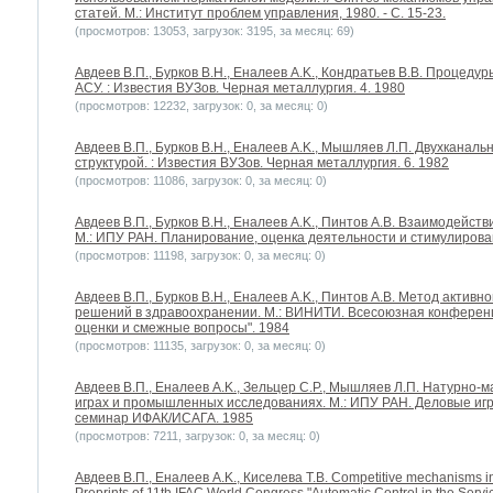
статей. М.: Институт проблем управления, 1980. - С. 15-23.
(просмотров: 13053, загрузок: 3195, за месяц: 69)
Авдеев В.П., Бурков В.Н., Еналеев A.K., Кондратьев В.В. Процед
АСУ. : Известия ВУЗов. Черная металлургия. 4. 1980
(просмотров: 12232, загрузок: 0, за месяц: 0)
Авдеев В.П., Бурков В.Н., Еналеев A.K., Мышляев Л.П. Двухканал
структурой. : Известия ВУЗов. Черная металлургия. 6. 1982
(просмотров: 11086, загрузок: 0, за месяц: 0)
Авдеев В.П., Бурков В.Н., Еналеев A.K., Пинтов А.В. Взаимодейст
М.: ИПУ РАН. Планирование, оценка деятельности и стимулирова
(просмотров: 11198, загрузок: 0, за месяц: 0)
Авдеев В.П., Бурков В.Н., Еналеев A.K., Пинтов А.В. Метод акти
решений в здравоохранении. М.: ВИНИТИ. Всесоюзная конференц
оценки и смежные вопросы". 1984
(просмотров: 11135, загрузок: 0, за месяц: 0)
Авдеев В.П., Еналеев A.K., Зельцер С.Р., Мышляев Л.П. Натурно
играх и промышленных исследованиях. М.: ИПУ РАН. Деловые иг
семинар ИФАК/ИСАГА. 1985
(просмотров: 7211, загрузок: 0, за месяц: 0)
Авдеев В.П., Еналеев A.K., Киселева Т.В. Competitive mechanisms in 