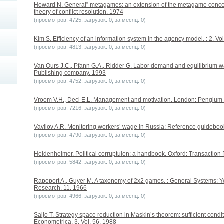
Howard N. General” metagames: an extension of the metagame concep
theory of conflict resolution. 1974
(просмотров: 4725, загрузок: 0, за месяц: 0)
Kim S. Efficiency of an information system in the agency model. : 2. Vo
(просмотров: 4813, загрузок: 0, за месяц: 0)
Van Ours J.C., Pfann G.A., Ridder G. Labor demand and equilibrium 
Publishing company. 1993
(просмотров: 4752, загрузок: 0, за месяц: 0)
Vroom V.H., Deci E.L. Management and motivation. London: Pengium
(просмотров: 7216, загрузок: 0, за месяц: 0)
Vavilov A.R. Monitoring workers’ wage in Russia: Reference guide
(просмотров: 4790, загрузок: 0, за месяц: 0)
Heidenheimer. Political corruptuion: a handbook. Oxford: Transaction
(просмотров: 5842, загрузок: 0, за месяц: 0)
Rapoport A., Guyer M. A taxonomy of 2х2 games. : General Systems: Y
Research. 11. 1966
(просмотров: 4966, загрузок: 0, за месяц: 0)
Saijo T. Strategy space reduction in Maskin’s theorem: sufficient condi
Econometrica. 3. Vol. 56. 1988