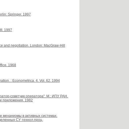
rlin: Springer. 1997
MI. 1997
nce and negotiation. London: MacGraw-Hill
ffice. 1968
ion. : Econometrica. 4. Vol. 62. 1994
ератор-советчик оператора". М.: ИПУ РАН.
и приложения. 1982
ые механизмы в активных системах.
деленных СУ технол.проц.