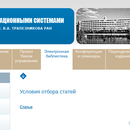
ение
Проект
Электронная
Конференции
Периодиче
Умное
библиотека
и семинары
издани
управление
Условия отбора статей
Статьи