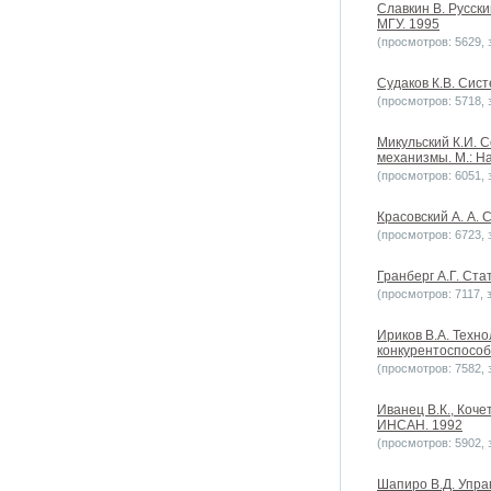
Славкин В. Русски
МГУ. 1995
(просмотров: 5629, з
Судаков К.В. Сис
(просмотров: 5718, з
Микульский К.И. 
механизмы. М.: На
(просмотров: 6051, з
Красовский А. А. 
(просмотров: 6723, з
Гранберг А.Г. Ст
(просмотров: 7117, з
Ириков В.А. Техно
конкурентоспособно
(просмотров: 7582, з
Иванец В.К., Коче
ИНСАН. 1992
(просмотров: 5902, з
Шапиро В.Д. Упра