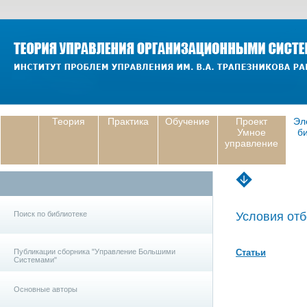
Теория
Практика
Обучение
Проект
Эл
Умное
б
управление
Поиск по библиотеке
Условия отб
Публикации сборника "Управление Большими
Статьи
Системами"
Основные авторы