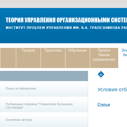
Теория
Практика
Обучение
Проект
Эл
Умное
б
управление
Поиск по библиотеке
Условия отб
Публикации сборника "Управление Большими
Статьи
Системами"
Основные авторы