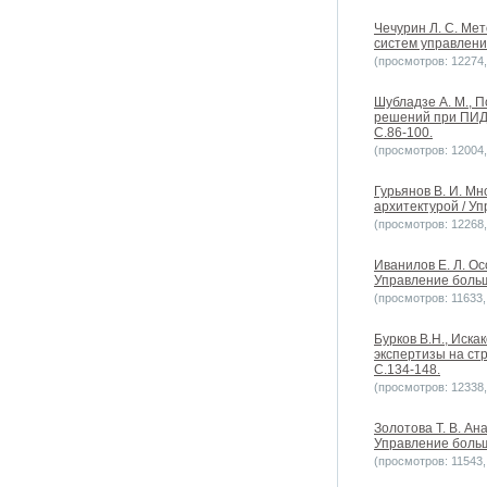
Чечурин Л. С. Ме
систем управлени
(просмотров: 12274, 
Шубладзе А. М., П
решений при ПИД 
С.86-100.
(просмотров: 12004, 
Гурьянов В. И. М
архитектурой / Уп
(просмотров: 12268, 
Иванилов Е. Л. О
Управление больш
(просмотров: 11633, 
Бурков В.Н., Иска
экспертизы на ст
С.134-148.
(просмотров: 12338, 
Золотова Т. В. А
Управление больш
(просмотров: 11543, 