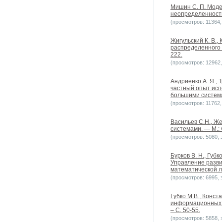
Мишин С. П. Моде
неопределенности
(просмотров: 11364, 
Жигульский К. В.,
распределенного 
222.
(просмотров: 12962, 
Андриенко А. Я.,
частный опыт исп
большими системам
(просмотров: 11762, 
Васильев С.Н., Ж
системами. — М.:
(просмотров: 5080, з
Бурков В. Н., Губ
Управление развит
математической л
(просмотров: 6995, з
Губко М.В., Конс
информационных с
– С. 50-55.
(просмотров: 5858, з