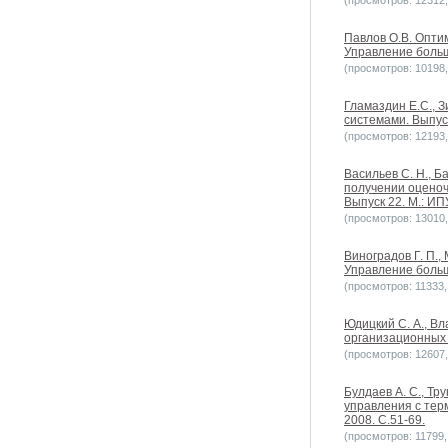
(просмотров: 12312, 
Павлов О.В. Опти
Управление больш
(просмотров: 10198, 
Гламаздин Е.С., 
системами. Выпуск
(просмотров: 12193, 
Васильев С. Н., Б
получении оценоч
Выпуск 22. М.: ИП
(просмотров: 13010, 
Виноградов Г. П.,
Управление больш
(просмотров: 11333, 
Юдицкий С. А., В
организационных 
(просмотров: 12607, 
Булдаев А. С., Т
управления с тер
2008. С.51-69.
(просмотров: 11799, 