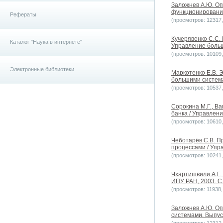
Заложнев А.Ю. О
функционирования
Рефераты
(просмотров: 12317, 
Кучерявенко С.С.
Каталог "Наука в интернете"
Управление больш
(просмотров: 10109, 
Электронные библиотеки
Маркотенко Е.В. 
большими системам
(просмотров: 10537, 
Сорокина М.Г., В
банка / Управлени
(просмотров: 10610, 
Чеботарёв С.В. П
процессами / Упр
(просмотров: 10241, 
Чхартишвили А.Г.
ИПУ РАН, 2003. С
(просмотров: 11938, 
Заложнев А.Ю. О
системами. Выпуск