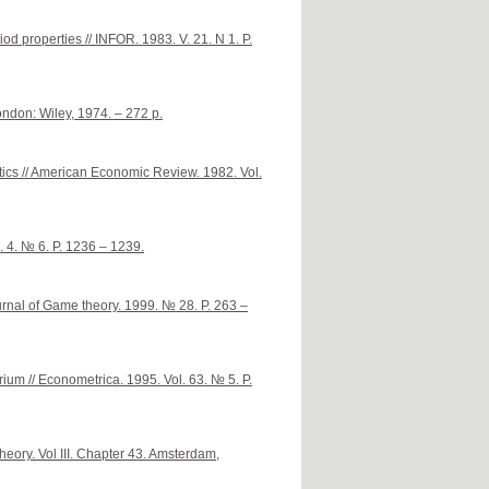
od properties // INFOR. 1983. V. 21. N 1. P.
ondon: Wiley, 1974. – 272 p.
tics // American Economic Review. 1982. Vol.
. 4. № 6. P. 1236 – 1239.
urnal of Game theory. 1999. № 28. P. 263 –
um // Econometrica. 1995. Vol. 63. № 5. P.
eory. Vol III. Chapter 43. Amsterdam,