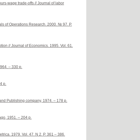
urs-wage trade-offs // Journal of labor
nals of Operations Research. 2000. № 97. P.
ption // Journal of Economics. 1995. Vol. 61.
1964. – 330 p.
4 p.
lland Publishing company, 1974. – 178 p.
ago, 1951. – 204 p.
trica. 1979. Vol. 47. N 2. P. 361 – 386.