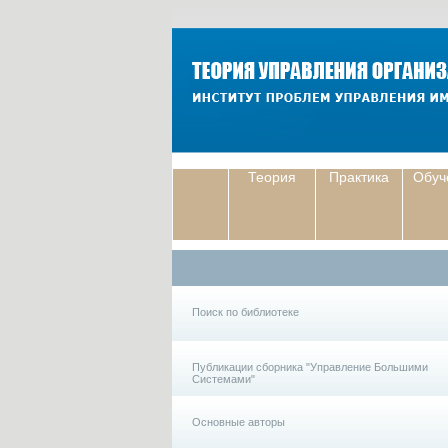
Теория
Практика
Обуч
Поиск по библиотеке
Публикации сборника "Управление Большими
Системами"
Основные авторы