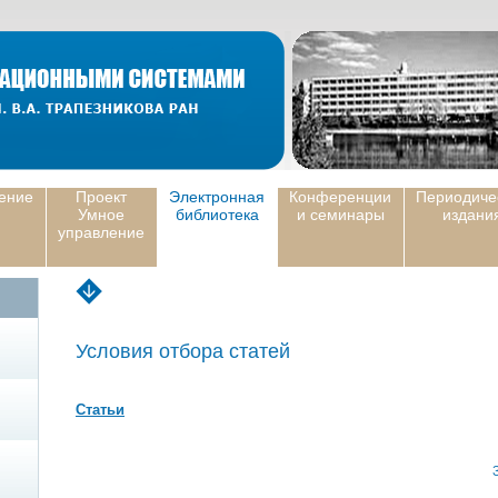
ение
Проект
Электронная
Конференции
Периодиче
Умное
библиотека
и семинары
издани
управление
Условия отбора статей
Статьи