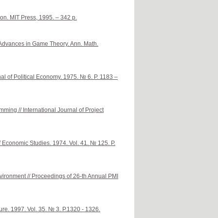
n. MIT Press, 1995. – 342 p.
 Advances in Game Theory. Ann. Math.
nal of Political Economy. 1975. № 6. P. 1183 –
mming // International Journal of Project
Economic Studies. 1974. Vol. 41. № 125. P.
environment // Proceedings of 26-th Annual PMI
re. 1997. Vol. 35. № 3. P.1320 - 1326.