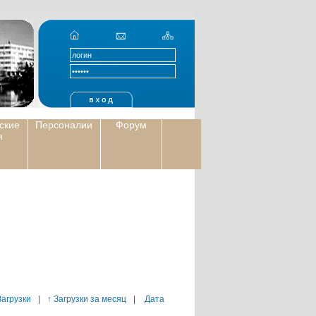
ские
Персоналии
Форум
я
Загрузки
|
↑ Загрузки за месяц
|
Дата