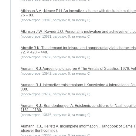
Atkinson A.A., Neave E.H. An incentive scheme with desirable multiperi
76 – 83.
(просмотров: 13916, загрузок: 0, за месяц: 0)
Atkinson J.W., Rayner J.O. Personality motivation and achievement. L
(просмотров: 13671, загрузок: 0, за месяц: 0)
Atrostic B.K. The demand for leisure and nonpecuniary job characteris
72. P. 428 – 440.
(просмотров: 13766, загрузок: 0, за месяц: 0)
Aumann R.J. Agreeing to disagree // The Annals of Statistics. 1976. Vol
(просмотров: 13942, загрузок: 0, за месяц: 0)
Aumann R.J. Interactive epistemology I: Knowledge // International Jo
300.
(просмотров: 13750, загрузок: 0, за месяц: 0)
Aumann R.J., Brandenbunger A. Epistemic conditions for Nash equilibri
1161 – 1180.
(просмотров: 13616, загрузок: 0, за месяц: 0)
Aumann R.J., Heifetz A. Incomplete information . Handbook of Game Th
Elseiver (forthcoming).
(просмотров: 13368, загрузок: 0, за месяц: 0)