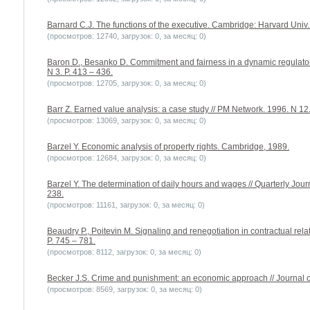
Barnard C.J. The functions of the executive. Cambridge: Harvard Univ.
(просмотров: 12740, загрузок: 0, за месяц: 0)
Baron D., Besanko D. Commitment and fairness in a dynamic regulatory 
N 3. P. 413 – 436.
(просмотров: 12705, загрузок: 0, за месяц: 0)
Barr Z. Earned value analysis: a case study // PM Network. 1996. N 12.
(просмотров: 13069, загрузок: 0, за месяц: 0)
Barzel Y. Economic analysis of property rights. Cambridge, 1989.
(просмотров: 12684, загрузок: 0, за месяц: 0)
Barzel Y. The determination of daily hours and wages // Quarterly Jour
238.
(просмотров: 11161, загрузок: 0, за месяц: 0)
Beaudry P., Poitevin M. Signaling and renegotiation in contractual rela
P. 745 – 781.
(просмотров: 8112, загрузок: 0, за месяц: 0)
Becker J.S. Crime and punishment: an economic approach // Journal o
(просмотров: 8569, загрузок: 0, за месяц: 0)