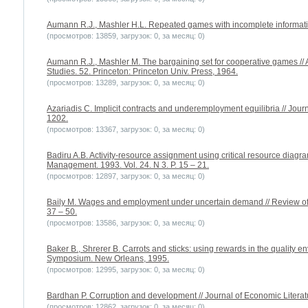
Aumann R.J., Mashler H.L. Repeated games with incomplete informatio
(просмотров: 13859, загрузок: 0, за месяц: 0)
Aumann R.J., Mashler M. The bargaining set for cooperative games //
Studies. 52. Princeton: Princeton Univ. Press, 1964.
(просмотров: 13289, загрузок: 0, за месяц: 0)
Azariadis C. Implicit contracts and underemployment equilibria // Jour
1202.
(просмотров: 13367, загрузок: 0, за месяц: 0)
Badiru A.B. Activity-resource assignment using critical resource diagra
Management. 1993. Vol. 24. N 3. P. 15 – 21.
(просмотров: 12897, загрузок: 0, за месяц: 0)
Baily M. Wages and employment under uncertain demand // Review of 
37 – 50.
(просмотров: 13586, загрузок: 0, за месяц: 0)
Baker B., Shrerer B. Carrots and sticks: using rewards in the quality 
Symposium. New Orleans, 1995.
(просмотров: 12995, загрузок: 0, за месяц: 0)
Bardhan P. Corruption and development // Journal of Economic Literatu
(просмотров: 12862, загрузок: 0, за месяц: 0)