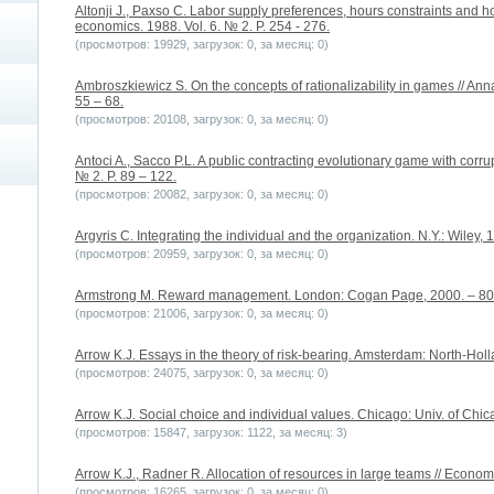
Altonji J., Paxso C. Labor supply preferences, hours constraints and ho
economics. 1988. Vol. 6. № 2. P. 254 - 276.
(просмотров: 19929, загрузок: 0, за месяц: 0)
Ambroszkiewicz S. On the concepts of rationalizability in games // An
55 – 68.
(просмотров: 20108, загрузок: 0, за месяц: 0)
Antoci A., Sacco P.L. A public contracting evolutionary game with corru
№ 2. P. 89 – 122.
(просмотров: 20082, загрузок: 0, за месяц: 0)
Argyris C. Integrating the individual and the organization. N.Y.: Wiley, 
(просмотров: 20959, загрузок: 0, за месяц: 0)
Armstrong M. Reward management. London: Cogan Page, 2000. – 80
(просмотров: 21006, загрузок: 0, за месяц: 0)
Arrow K.J. Essays in the theory of risk-bearing. Amsterdam: North-Ho
(просмотров: 24075, загрузок: 0, за месяц: 0)
Arrow K.J. Social choice and individual values. Chicago: Univ. of Chic
(просмотров: 15847, загрузок: 1122, за месяц: 3)
Arrow K.J., Radner R. Allocation of resources in large teams // Econome
(просмотров: 16265, загрузок: 0, за месяц: 0)