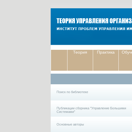
Теория
Практика
Обуч
Поиск по библиотеке
Публикации сборника "Управление Большими
Системами"
Основные авторы