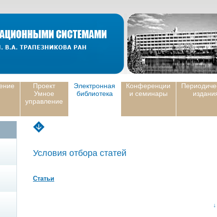
ение
Проект
Электронная
Конференции
Периодиче
Умное
библиотека
и семинары
издани
управление
Условия отбора статей
Статьи
↓