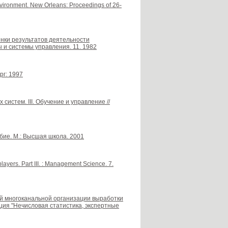
 environment. New Orleans: Proceedings of 26-
ценки результатов деятельности
 и системы управления. 11. 1982
рг: 1997
истем. III. Обучение и управление //
бие. М.: Высшая школа. 2001
ayers. Part III. : Management Science. 7.
вной многоканальной организации выработки
ия "Нечисловая статистика, экспертные