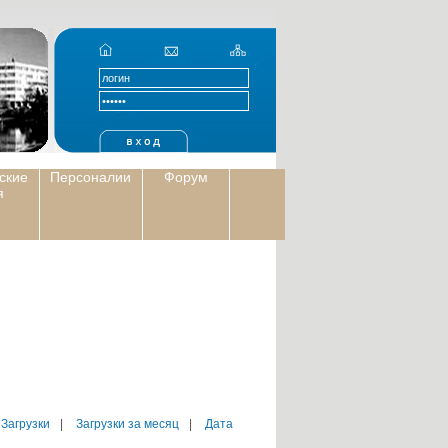
ские
Персоналии
Форум
я
 Загрузки
|
Загрузки за месяц
|
Дата