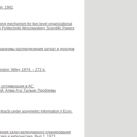
in. 1981
oning mechanism for two-level organizational
Politechniki Wroclawskiey. Scientific Papers
 механизмы распределения затрат и доходов
ondon: Wiley, 1974. – 272 p.
я оптимизация в АС:
ией. Алма-Ата: Гылым. Проблемы
racts under assymetric information // Econ.
ешения задач календарного планирования
ика и кибернетика. Вып.1. 1973