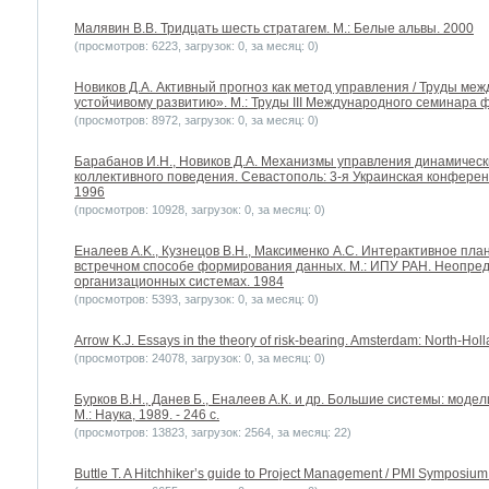
Малявин В.В. Тридцать шесть стратагем. М.: Белые альвы. 2000
(просмотров: 6223, загрузок: 0, за месяц: 0)
Новиков Д.А. Активный прогноз как метод управления / Труды ме
устойчивому развитию». М.: Труды III Международного семинара 
(просмотров: 8972, загрузок: 0, за месяц: 0)
Барабанов И.Н., Новиков Д.А. Механизмы управления динамичес
коллективного поведения. Севастополь: 3-я Украинская конферен
1996
(просмотров: 10928, загрузок: 0, за месяц: 0)
Еналеев A.K., Кузнецов В.Н., Максименко А.С. Интерактивное пл
встречном способе формирования данных. М.: ИПУ РАН. Неопреде
организационных системах. 1984
(просмотров: 5393, загрузок: 0, за месяц: 0)
Arrow K.J. Essays in the theory of risk-bearing. Amsterdam: North-Ho
(просмотров: 24078, загрузок: 0, за месяц: 0)
Бурков В.Н., Данев Б., Еналеев А.К. и др. Большие системы: мод
М.: Наука, 1989. - 246 с.
(просмотров: 13823, загрузок: 2564, за месяц: 22)
Buttle T. A Hitchhiker’s guide to Project Management / PMI Symposium.