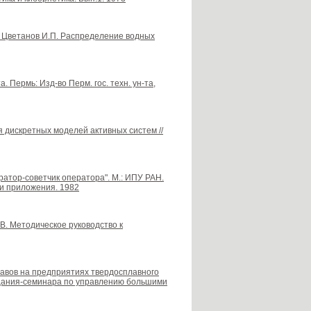
П., Цветанов И.П. Распределение водных
 Пермь: Изд-во Перм. гос. техн. ун-та,
я дискретных моделей активных систем //
ератор-советчик оператора". М.: ИПУ РАН.
и приложения. 1982
А.В. Методическое руководство к
плавов на предприятиях твердосплавного
ещания-семинара по управлению большими