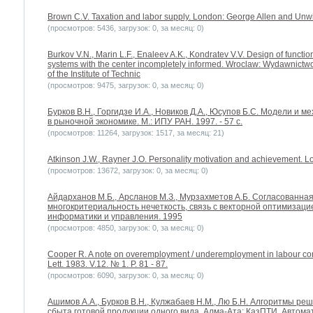
Brown C.V. Taxation and labor supply. London: George Allen and Unw
(просмотров: 5436, загрузок: 0, за месяц: 0)
Burkov V.N., Marin L.F., Enaleev A.K., Kondratev V.V. Design of functi
systems with the center incompletely informed. Wroclaw: Wydawnictwo 
of the Institute of Technic
(просмотров: 9475, загрузок: 0, за месяц: 0)
Бурков B.H., Горгидзе И.А., Новиков Д.А., Юсупов Б.С. Модели и
в рыночной экономике. М.: ИПУ РАН. 1997. - 57 с.
(просмотров: 11264, загрузок: 1517, за месяц: 21)
Atkinson J.W., Rayner J.O. Personality motivation and achievement. L
(просмотров: 13672, загрузок: 0, за месяц: 0)
Айдарханов М.Б., Арсланов М.З., Мурзахметов А.Б. Согласованна
многокритериальность нечеткость, связь с векторной оптимизац
информатики и управления. 1995
(просмотров: 4850, загрузок: 0, за месяц: 0)
Cooper R. A note on overemployment / underemployment in labour cont
Lett. 1983. V.12. № 1. P. 81 - 87.
(просмотров: 6090, загрузок: 0, за месяц: 0)
Ашимов А.А., Бурков В.Н., Кулжабаев Н.М., Лю Б.Н. Алгоритмы р
сбыта готовой продукции одного вида. Алма-Ата: КазПТИ. Автомат