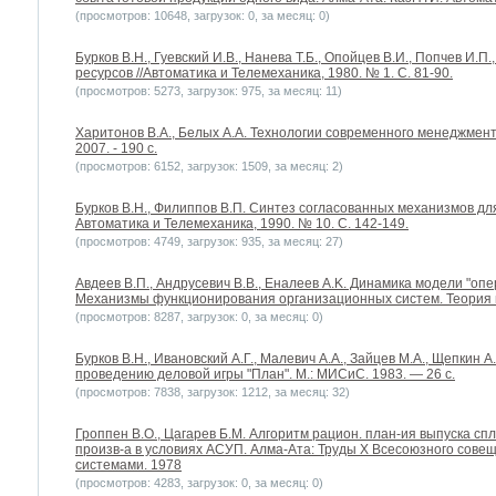
(просмотров: 10648, загрузок: 0, за месяц: 0)
Бурков В.Н., Гуевский И.В., Нанева Т.Б., Опойцев В.И., Попчев И.
ресурсов //Автоматика и Телемеханика, 1980. № 1. С. 81-90.
(просмотров: 5273, загрузок: 975, за месяц: 11)
Харитонов В.А., Белых А.А. Технологии современного менеджмента.
2007. - 190 с.
(просмотров: 6152, загрузок: 1509, за месяц: 2)
Бурков B.H., Филиппов В.П. Синтез согласованных механизмов дл
Автоматика и Телемеханика, 1990. № 10. С. 142-149.
(просмотров: 4749, загрузок: 935, за месяц: 27)
Авдеев В.П., Андрусевич В.В., Еналеев A.K. Динамика модели "оп
Механизмы функционирования организационных систем. Теория 
(просмотров: 8287, загрузок: 0, за месяц: 0)
Бурков B.H., Ивановский А.Г., Малевич А.А., Зайцев М.А., Щепкин 
проведению деловой игры "План". М.: МИСиС. 1983. — 26 с.
(просмотров: 7838, загрузок: 1212, за месяц: 32)
Гроппен В.О., Цагарев Б.М. Алгоритм рацион. план-ия выпуска с
произв-а в условиях АСУП. Алма-Ата: Труды X Всесоюзного сов
системами. 1978
(просмотров: 4283, загрузок: 0, за месяц: 0)