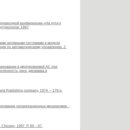
ждународной конференции «На пути к
футурологов. 1997
кими активными системами и модели
ция по автоматическому управлению. 2.
анирование в двухуровневой АС при
ленность, риск, динамика в
lland Publishing company, 1974. – 178 p.
елирование организационных механизмов. -
 Chicago, 1997. P. 89 – 97.