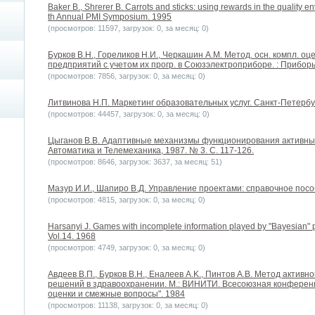
Baker B., Shrerer B. Carrots and sticks: using rewards in the quality
th Annual PMI Symposium. 1995
(просмотров: 11597, загрузок: 0, за месяц: 0)
Бурков В.Н., Гореликов Н.И., Черкашин А.М. Метод. осн. компл. о
предприятий с учетом их прогр. в Союзэлектроприборе. : Приборы
(просмотров: 7856, загрузок: 0, за месяц: 0)
Литвинова Н.П. Маркетинг образовательных услуг. Санкт-Петербу
(просмотров: 44457, загрузок: 0, за месяц: 0)
Цыганов В.В. Адаптивные механизмы функционирования активных с
Автоматика и Телемеханика, 1987. № 3. С. 117-126.
(просмотров: 8646, загрузок: 3637, за месяц: 51)
Мазур И.И., Шапиро В.Д. Управление проектами: справочное посо
(просмотров: 4815, загрузок: 0, за месяц: 0)
Harsanyi J. Games with incomplete information played by "Bayesian" pl
Vol.14. 1968
(просмотров: 4749, загрузок: 0, за месяц: 0)
Авдеев В.П., Бурков В.Н., Еналеев A.K., Пинтов А.В. Метод акти
решений в здравоохранении. М.: ВИНИТИ. Всесоюзная конференц
оценки и смежные вопросы". 1984
(просмотров: 11138, загрузок: 0, за месяц: 0)