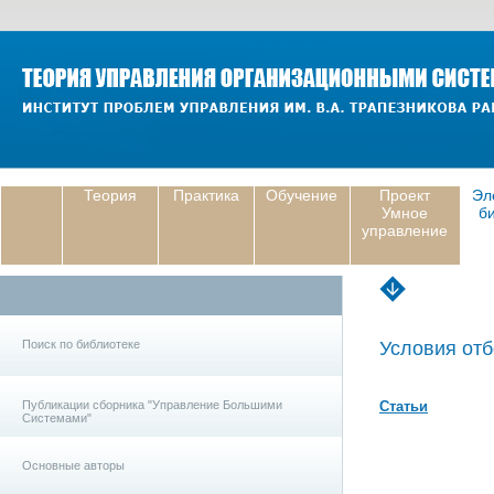
Теория
Практика
Обучение
Проект
Эл
Умное
б
управление
Поиск по библиотеке
Условия отб
Публикации сборника "Управление Большими
Статьи
Системами"
Основные авторы