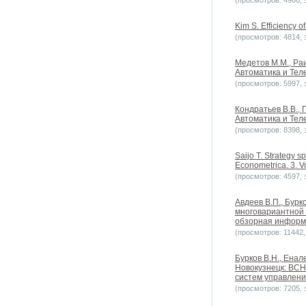
(просмотров: 4966, з
Kim S. Efficiency o
(просмотров: 4814, з
Медетов М.М., Раи
Автоматика и Теле
(просмотров: 5997, з
Кондратьев В.В.,
Автоматика и Теле
(просмотров: 8398, з
Saijo T. Strategy s
Econometrica. 3. V
(просмотров: 4597, з
Авдеев В.П., Бурк
многовариантной 
обзорная информа
(просмотров: 11442, 
Бурков B.H., Ена
Новокузнецк: ВСН
систем управлени
(просмотров: 7205, з