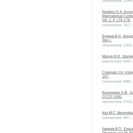
(просмотров: 12098, 
Novikov D.A. Incent
International Conf
Vol. 2. P. 176-178.
(просмотров: 7627, з
Бурков В.Н., Кон
384 с.
(просмотров: 12924, 
Мазур И.И., Шапи
(просмотров: 6394, з
Coleman J.H. Using
107.
(просмотров: 6988, з
Кононенко А.Ф., Х
СССР. 1991
(просмотров: 47413, 
Каз М.С. Многофак
(просмотров: 4817, з
Авдеев В.П., Енале