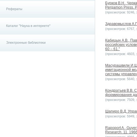
Бурков B.H., Черк
Pergamon Press. Pr
Рефераты
(просмотров: 9246, з
Здравомыслов А.Г.
Каталог "Наука в интернете"
(просмотров: 6767, з
Кабицын А.В., Па
Электронные библиотеки
российских услов
60 – 61."
(просмотров: 4603, з
Масурашвили И.Ш.
имитационной мод
системы управлен
(просмотров: 5640, з
Кондратьев В.В. 
формирования данн
(просмотров: 7509, з
Шапиро В.Д. Упра
(просмотров: 5949, з
Rapoport A., Guyer
Research. 11. 196