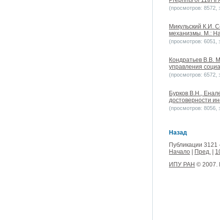
Preprints of 11th 
(просмотров: 8572, з
Микульский К.И. 
механизмы. М.: На
(просмотров: 6051, з
Кондратьев В.В. 
управления социа
(просмотров: 6572, з
Бурков B.H., Енал
достоверности инф
(просмотров: 8056, з
Назад
Публикации 3121 
Начало
|
Пред.
|
1
ИПУ РАН
© 2007.