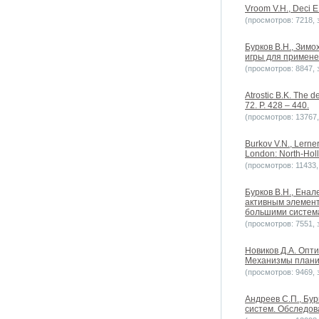
Vroom V.H., Deci 
(просмотров: 7218, з
Бурков B.H., Зимо
игры для примене
(просмотров: 8847, з
Atrostic B.K. The 
72. P. 428 – 440.
(просмотров: 13767, 
Burkov V.N., Lerner
London: North-Holl
(просмотров: 11433, 
Бурков B.H., Енал
активным элемен
большими систем
(просмотров: 7551, з
Новиков Д.А. Опт
Механизмы планир
(просмотров: 9469, з
Андреев С.П., Бу
систем. Обследов