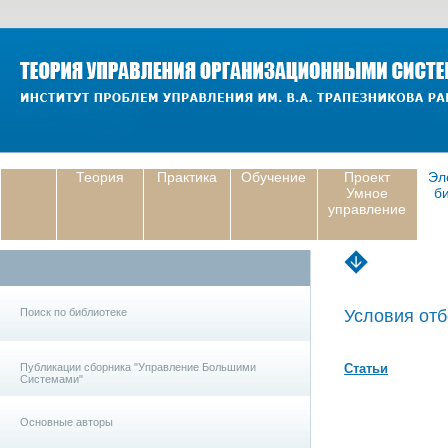
Теория
Практика
Обучение
Проект
Эл
Умное
б
управление
Поиск по библиотеке
Условия отб
Публикации сборника "Управление Большими
Статьи
Системами"
Основные авторы