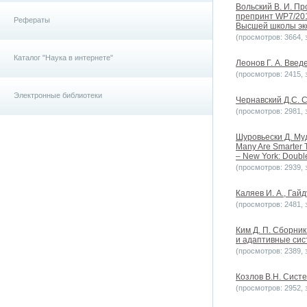
Вольский В. И. Пр
препринт WP7/2014
Рефераты
Высшей школы эко
(просмотров: 3664, з
Каталог "Наука в интернете"
Леонов Г. А. Введ
(просмотров: 2415, з
Электронные библиотеки
Чернавский Д.С. С
(просмотров: 2981, з
Шуровьески Д. Муд
Many Are Smarter 
– New York: Double
(просмотров: 2939, з
Каляев И. А., Гай
(просмотров: 2481, з
Ким Д. П. Сборни
и адаптивные сист
(просмотров: 2389, з
Козлов В.Н. Систе
(просмотров: 2952, з