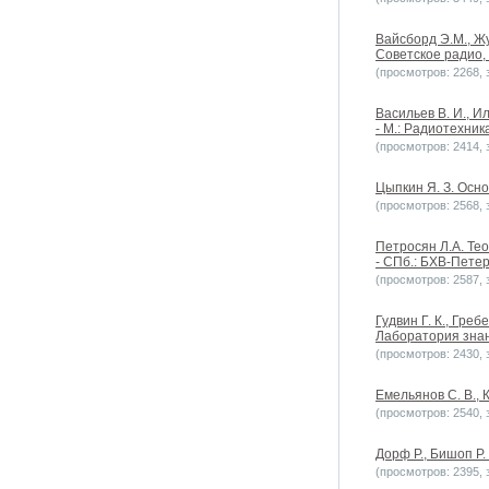
Вайсборд Э.М., Ж
Советское радио,
(просмотров: 2268, з
Васильев В. И., И
- М.: Радиотехник
(просмотров: 2414, з
Цыпкин Я. З. Осно
(просмотров: 2568, з
Петросян Л.А. Теор
- СПб.: БХВ-Петер
(просмотров: 2587, з
Гудвин Г. К., Гре
Лаборатория знан
(просмотров: 2430, з
Емельянов С. В., 
(просмотров: 2540, з
Дорф Р., Бишоп Р
(просмотров: 2395, з