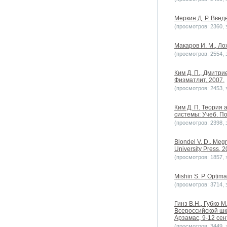
Меркин Д. Р. Введ
(просмотров: 2360, з
Макаров И. М., Ло
(просмотров: 2554, з
Ким Д. П., Дмитри
Физматлит, 2007.
(просмотров: 2453, з
Ким Д. П. Теория
системы: Учеб. По
(просмотров: 2398, з
Blondel V. D., Megr
University Press, 2
(просмотров: 1857, з
Mishin S. P. Optima
(просмотров: 3714, 
Гинз В.Н., Губко 
Всероссийской шк
Арзамас, 9-12 сен
(просмотров: 3449, з