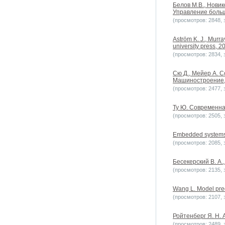
Белов М.В., Новик
Управление больш
(просмотров: 2848, з
Aström K. J., Murra
university press, 20
(просмотров: 2834, з
Сю Д., Мейер А. 
Машиностроение,
(просмотров: 2477, з
Ту Ю. Современна
(просмотров: 2505, з
Embedded systems
(просмотров: 2085, з
Бесекерский В. А.
(просмотров: 2135, з
Wang L. Model pred
(просмотров: 2107, з
Ройтенберг Я. Н. 
(просмотров: 2489, з