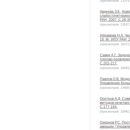
(просмотров: 13374, 
Авдеева З.К., Ко
слабоструктуриро
РАН, 2007. С.26-3
(просмотров: 13537, 
Абрамова Н.А. Че
16. М.: ИПУ РАН, 2
(просмотров: 15472, 
Савин А.Г. Задач
торгово-развлека
С.202-217.
(просмотров: 10693, 
Павлов О.В. Моде
Управление больш
(просмотров: 13408, 
Осетров А.Д. Сов
методов нечетких
С.177-184.
(просмотров: 10942, 
Озернов Р.С. Пос
авиации / Управле