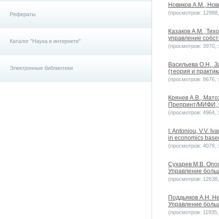
Новиков А.М., Нов
(просмотров: 12988, 
Рефераты
Казаков А.М., Тих
управление собст
Каталог "Наука в интернете"
(просмотров: 3970, з
Васильева О.Н., 
Электронные библиотеки
(теория и практика
(просмотров: 8676, з
Крянев А.В., Мато
Препринт/МИФИ, 
(просмотров: 4964, з
I. Antoniou, V.V. Iv
in economics based
(просмотров: 4079, з
Сухарев М.В. Опо
Управление больш
(просмотров: 12638, 
Поддьяков А.Н. Н
Управление больш
(просмотров: 11935, 