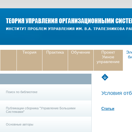
Теория
Практика
Обучение
Проект
Эл
Умное
б
управление
Поиск по библиотеке
Условия отб
Публикации сборника "Управление Большими
Статьи
Системами"
Основные авторы