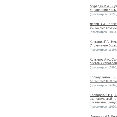
Мурадян И.А., Юд
Управление больш
(просмотров: 12790, 
Левин В.И. Логич
большими системам
(просмотров: 11063, 
Кочкаров Р.А., Ни
Управление больш
(просмотров: 13297, 
Кочкаров А.А., С
систем / Управлен
(просмотров: 15198, 
Корноушенко Е.К.
большими системам
(просмотров: 14767, 
Клепарский В.Г.,
экономической пр
системами. Выпуск
(просмотров: 11610, 
Ильченко И.А. Ко