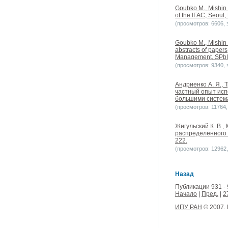
Goubko M., Mishin 
of the IFAC, Seoul,
(просмотров: 6606, з
Goubko M., Mishin 
abstracts of paper
Management, SPbU
(просмотров: 9340, з
Андриенко А. Я.,
частный опыт исп
большими системам
(просмотров: 11764, 
Жигульский К. В.,
распределенного 
222.
(просмотров: 12962, 
Назад
Публикации 931 - 
Начало
|
Пред.
|
2
ИПУ РАН
© 2007.