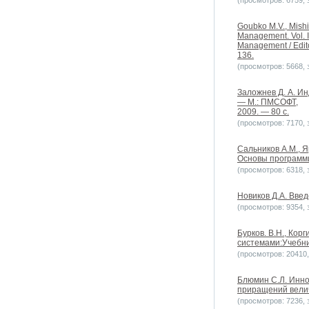
(просмотров: 6759, з
Goubko M.V., Mishi
Management. Vol. I
Management / Edito
136.
(просмотров: 5668, з
Заложнев Д. А. И
— М.: ПМСОФТ,
2009. — 80 с.
(просмотров: 7170, з
Сальников А.М., 
Основы программи
(просмотров: 6318, з
Новиков Д.А. Введ
(просмотров: 9354, з
Бурков. В.Н., Кор
системами:Учебник
(просмотров: 20410, 
Блюмин С.Л. Инно
приращений велич
(просмотров: 7236, з