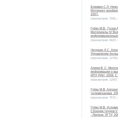
Блюмин С.Л. Неко
Интернет-конфере
2007.
(просмотров: 7042, з
Губко М.В., Гусев
Материалы IV Вс
информационные те
(просмотров: 6623, з
Чечурин Л.С. Алг
Управление больш
(просмотров: 12793, 
Алиев В. С. Мног
информации о выб
ИПУ РАН, 2008. С.
(просмотров: 12507, 
Губко М.В. Алгор
телемеханика. 200
(просмотров: 7572, з
Губко М.В. Услов
Сборник трудов V
- Липецк: ЛГТУ, 20