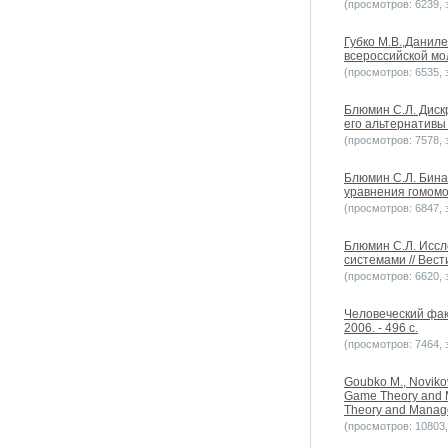
(просмотров: 6239, з
Губко М.В.,Даниле
всероссийской мо
(просмотров: 6535, з
Блюмин С.Л. Диск
его альтернативы
(просмотров: 7578, з
Блюмин С.Л. Бин
уравнения гомомо
(просмотров: 6847, з
Блюмин С.Л. Исс
системами // Вес
(просмотров: 6620, з
Человеческий факт
2006. - 496 с.
(просмотров: 7464, з
Goubko M., Novikov
Game Theory and Ma
Theory and Manage
(просмотров: 10803, 