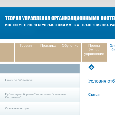
Теория
Практика
Обучение
Проект
Эл
Умное
б
управление
Поиск по библиотеке
Условия отб
Публикации сборника "Управление Большими
Статьи
Системами"
Основные авторы