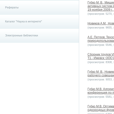
Губко М. В., Миши
активных систем 
Рефераты
19 ноября 2009 г.,
(просмотров: 5270, з
Каталог "Наука в интернете"
Новиков А.М., Нов
(просмотров: 9655, з
Электронные библиотеки
А.Е. Петров. Тен
природопользован
(просмотров: 5546, з
Сборник трудов V
Т1.- Ижевск: ООО
(просмотров: 8308, з
Губко М. В., Нови
рабочего совещан
(просмотров: 9053, з
Губко М.В. Алгор
конференция по п
(просмотров: 5581, з
Губко М.В. Оптим
однородных функц