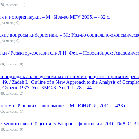
76, за месяц: 11)
 и история науки. – М.: Изд-во МГУ, 2005. – 432 с.
, за месяц: 0)
ие вопросы кибернетики. – М.: Изд-во социально-экономической
, за месяц: 0)
ки / Редактор-составитель Я.И. Фет. – Новосибирск: Академическ
09, за месяц: 8)
о подхода к анализу сложных систем и процессов принятия реше
 49. / Zadeh L. Outline of a New Approach to the Analysis of Comple
, Cybern. 1973. Vol. SMC-3. No. 1. P. 28 – 44.
48, за месяц: 2)
стемный анализ в экономике. – М.: ЮНИТИ, 2011. – 423 с.
65, за месяц: 1)
. Философия. Общество // Вопросы философии. 2010. № 8. С. 35 
18, за месяц: 0)