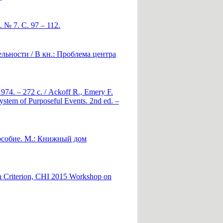
№ 7. С. 97 – 112.
ьности / В кн.: Проблема центра
4. – 272 с. / Ackoff R., Emery F.
System of Purposeful Events. 2nd ed. –
особие. М.: Книжный дом
n Criterion, CHI 2015 Workshop on