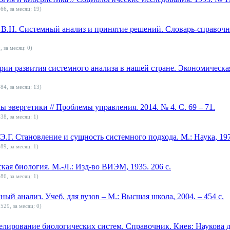
66, за месяц: 19)
 В.Н. Системный анализ и принятие решений. Словарь-справочн
, за месяц: 0)
рии развития системного анализа в нашей стране. Экономическа
84, за месяц: 13)
 эвергетики // Проблемы управления. 2014. № 4. С. 69 – 71.
38, за месяц: 1)
Э.Г. Становление и сущность системного подхода. М.: Наука, 1973
89, за месяц: 1)
ская биология. М.-Л.: Изд-во ВИЭМ, 1935. 206 с.
86, за месяц: 1)
ый анализ. Учеб. для вузов – М.: Высшая школа, 2004. – 454 с.
529, за месяц: 0)
ирование биологических систем. Справочник. Киев: Наукова дум