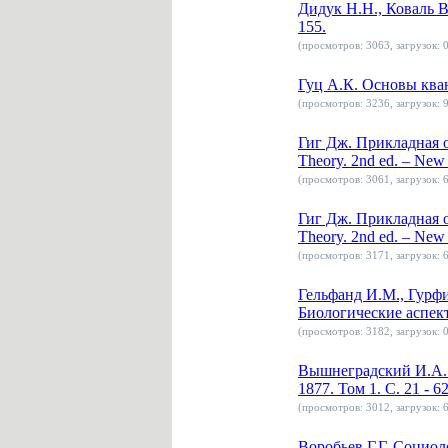
Дидук Н.Н., Коваль В
155.
(просмотров: 3063, загрузок: 0
Гуц А.К. Основы ква
(просмотров: 3236, загрузок: 9
Гиг Дж. Прикладная об
Theory. 2nd ed. – New
(просмотров: 3061, загрузок: 6
Гиг Дж. Прикладная об
Theory. 2nd ed. – New
(просмотров: 3171, загрузок: 6
Гельфанд И.М., Гурфи
Биологические аспект
(просмотров: 3182, загрузок: 0
Вышнеградский И.А. О
1877. Том 1. С. 21 - 62
(просмотров: 3012, загрузок: 6
Воробьев Г.Г. Социоло