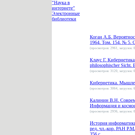
"Наука в
интернете"
Электронные
библиотеки
Коган А.Б. Вероятно
1964. Том. 154. № 5. С
(просмотров: 2961, загрузок: 0
Клаус Г. Кибернетика 
philosophischer Sicht. B
(просмотров: 3120, загрузок: 0
Кибернетика. Мышлени
(просмотров: 3064, загрузок: 6
Калинин В.Н. Соврем
Информация и космос.
(просмотров: 2936, загрузок: 0
История информатики
ред. чл.-кор. РАН Р.
356 с.