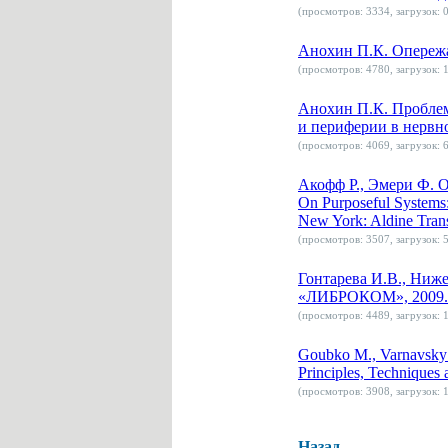
(просмотров: 3334, загрузок: 0
Анохин П.К. Опережаю
(просмотров: 4780, загрузок: 1
Анохин П.К. Проблем
и периферии в нервно
(просмотров: 4069, загрузок: 6
Акофф Р., Эмери Ф. О 
On Purposeful Systems: 
New York: Aldine Trans
(просмотров: 3507, загрузок: 5
Гонтарева И.В., Ниж
«ЛИБРОКОМ», 2009. 
(просмотров: 4489, загрузок: 1
Goubko M., Varnavsky 
Principles, Techniques
(просмотров: 3908, загрузок: 1
Назад