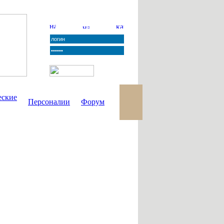
еские
Персоналии
Форум