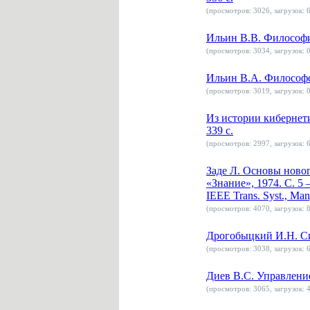
(просмотров: 3026, загрузок: 6
Ильин В.В. Философия
(просмотров: 3034, загрузок: 0
Ильин В.А. Философск
(просмотров: 3019, загрузок: 0
Из истории кибернети
339 с.
(просмотров: 2997, загрузок: 6
Заде Л. Основы новог
«Знание», 1974. С. 5 –
IEEE Trans. Syst., Man
(просмотров: 4070, загрузок: 8
Дрогобыцкий И.Н. Си
(просмотров: 3038, загрузок: 6
Диев В.С. Управление
(просмотров: 3065, загрузок: 4