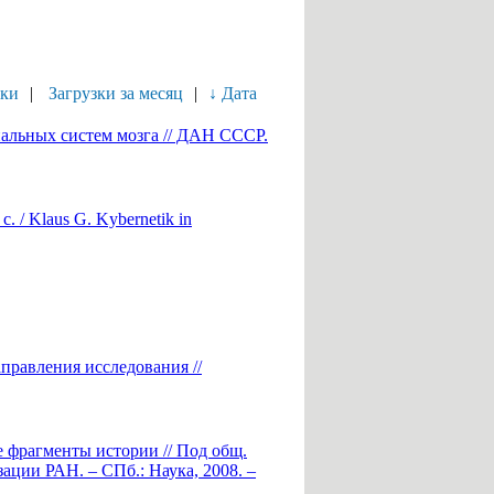
зки
|
Загрузки за месяц
|
↓ Дата
альных систем мозга // ДАН СССР.
 / Klaus G. Kybernetik in
правления исследования //
 фрагменты истории // Под общ.
ации РАН. – СПб.: Наука, 2008. –