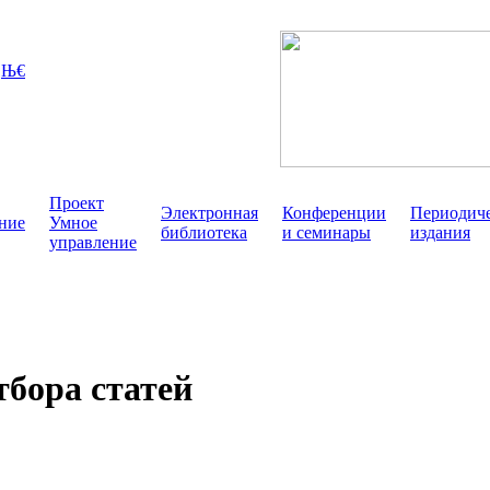
Проект
Электронная
Конференции
Периодич
ние
Умное
библиотека
и семинары
издания
управление
тбора статей