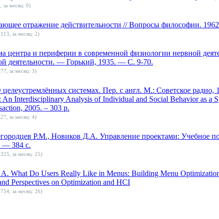
, за месяц: 0)
щее отражение действительности // Вопросы философии. 1962. 
113, за месяц: 2)
а центра и периферии в современной физиологии нервной деятел
й деятельности. — Горький, 1935. — С. 9-70.
77, за месяц: 3)
целеустремлённых системах. Пер. с англ. М.: Советское радио, 197
An Interdisciplinary Analysis of Individual and Social Behavior as a 
action, 2005. – 303 p.
27, за месяц: 4)
егородцев Р.М., Новиков Д.А. Управление проектами: Учебное п
— 384 с.
325, за месяц: 25)
A. What Do Users Really Like in Menus: Building Menu Optimizatio
 and Perspectives on Optimization and HCI
754, за месяц: 26)