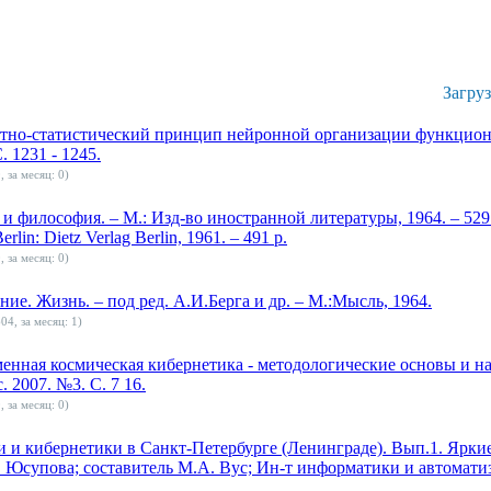
Загру
стно-статистический принцип нейронной организации функцион
. 1231 - 1245.
, за месяц: 0)
и философия. – М.: Изд-во иностранной литературы, 1964. – 529 с.
erlin: Dietz Verlag Berlin, 1961. – 491 p.
, за месяц: 0)
е. Жизнь. – под ред. А.И.Берга и др. – М.:Мысль, 1964.
04, за месяц: 1)
енная космическая кибернетика - методологические основы и на
 2007. №3. С. 7 16.
, за месяц: 0)
 и кибернетики в Санкт-Петербурге (Ленинграде). Вып.1. Яркие
М. Юсупова; составитель М.А. Вус; Ин-т информатики и автоматиз