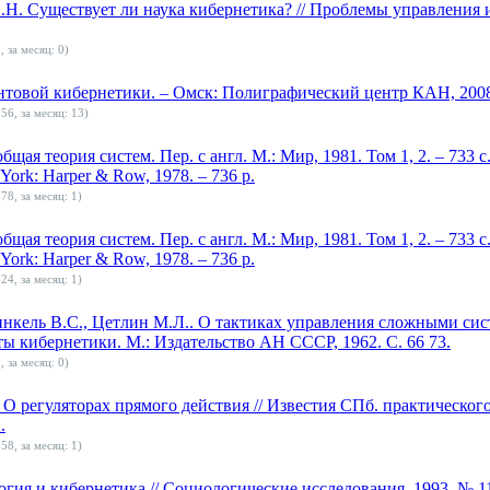
.Н. Существует ли наука кибернетика? // Проблемы управления 
, за месяц: 0)
нтовой кибернетики. – Омск: Полиграфический центр КАН, 2008.
56, за месяц: 13)
щая теория систем. Пер. с англ. М.: Мир, 1981. Том 1, 2. – 733 с. 
 York: Harper & Row, 1978. – 736 p.
78, за месяц: 1)
щая теория систем. Пер. с англ. М.: Мир, 1981. Том 1, 2. – 733 с. 
 York: Harper & Row, 1978. – 736 p.
24, за месяц: 1)
нкель В.С., Цетлин М.Л.. О тактиках управления сложными сист
ы кибернетики. М.: Издательство АН СССР, 1962. С. 66 73.
, за месяц: 0)
 регуляторах прямого действия // Известия СПб. практического
.
58, за месяц: 1)
гия и кибернетика // Социологические исследования. 1993. № 11. 