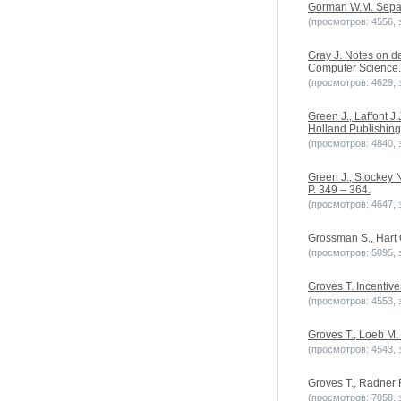
Gorman W.M. Separab
(просмотров: 4556, з
Gray J. Notes on d
Computer Science. V
(просмотров: 4629, з
Green J., Laffont J
Holland Publishin
(просмотров: 4840, з
Green J., Stockey N
P. 349 – 364.
(просмотров: 4647, з
Grossman S., Hart O
(просмотров: 5095, з
Groves T. Incentive
(просмотров: 4553, з
Groves T., Loeb M. 
(просмотров: 4543, з
Groves T., Radner R
(просмотров: 7058, з