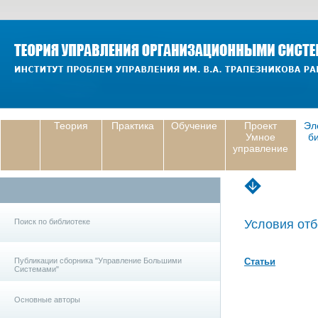
Теория
Практика
Обучение
Проект
Эл
Умное
б
управление
Поиск по библиотеке
Условия отб
Публикации сборника "Управление Большими
Статьи
Системами"
Основные авторы