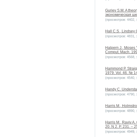
Guriev S.M. A theor
экономическая шко
(просмотров: 4402, з
Hall C.S., Lindsey G
(просмотров: 4831, з
Halpern J., Moses 
Comput. Mach. 1990
(просмотров: 4568, з
Hammond P. Straigh
1979. Vol. 46. № 14
(просмотров: 4540, з
Handy C. Understa
(просмотров: 4790, з
Harris M., Holmstro
(просмотров: 4890, з
Harris M., Raviv A.
20. N 2. P. 231. – 2
(просмотров: 4949, з