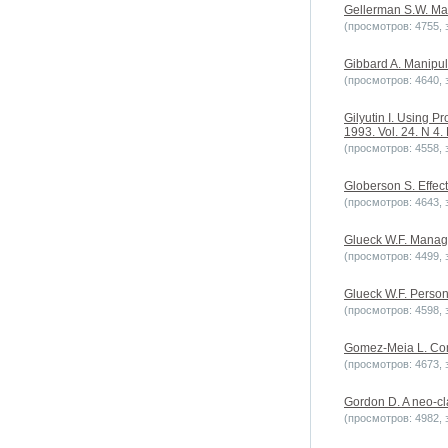
Gellerman S.W. Man
(просмотров: 4755, з
Gibbard A. Manipula
(просмотров: 4640, з
Gilyutin I. Using P
1993. Vol. 24. N 4. 
(просмотров: 4558, з
Globerson S. Effec
(просмотров: 4643, з
Glueck W.F. Manage
(просмотров: 4499, з
Glueck W.F. Person
(просмотров: 4598, з
Gomez-Meia L. Comp
(просмотров: 4673, з
Gordon D. A neo-cl
(просмотров: 4982, з