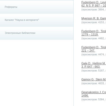
Fudenberg D., Levin
62. N 5. P. 997 – 1
Рефераты
(просмотров: 3894, з
Myerson R. B. Game
Каталог "Наука в интернете"
(просмотров: 4153, з
Fudenberg D., Tirol
Электронные библиотеки
1279 – 1319.
(просмотров: 4482, з
Fudenberg D., Tirol
221 – 247.
(просмотров: 4474, з
Gale D., Helling M.
3. P. 647 - 663.
(просмотров: 5167, з
Gamov G., Stern M.
(просмотров: 4633, з
Geanakoplos J. Co
1496.
(просмотров: 5384, з